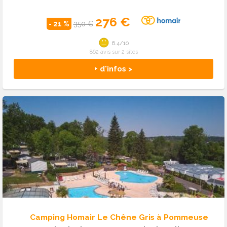
276 €
- 21 %
350 €
6.4/10
862 avis sur 2 sites
+ d'infos >
Camping Homair Le Chêne Gris à Pommeuse