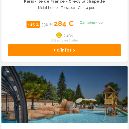
Paris - Ile de France
- Crecy la chapelle
Mobil home - Terrasse - Clim 4 pers.
284 €
- 15 %
336 €
6.4/10
862 avis sur 2 sites
+ d'infos >