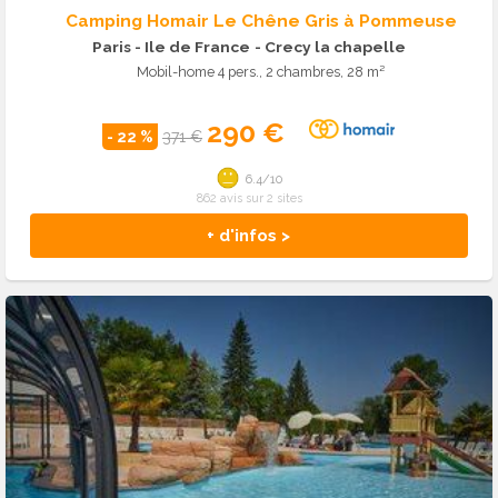
Camping Homair Le Chêne Gris à Pommeuse
Paris - Ile de France
- Crecy la chapelle
Mobil-home 4 pers., 2 chambres, 28 m²
290 €
- 22 %
371 €
6.4/10
862 avis sur 2 sites
+ d'infos >