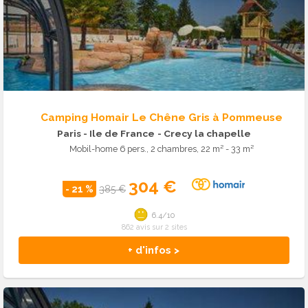
Camping Homair Le Chêne Gris à Pommeuse
Paris - Ile de France
- Crecy la chapelle
Mobil-home 6 pers., 2 chambres, 22 m² - 33 m²
304 €
- 21 %
385 €
6.4/10
862 avis sur 2 sites
+ d'infos >