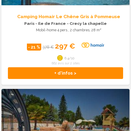
Camping Homair Le Chêne Gris à Pommeuse
Paris - Ile de France
- Crecy la chapelle
Mobil-home 4 pers., 2 chambres, 28 m²
297 €
- 21 %
378 €
6.4/10
862 avis sur 2 sites
+ d'infos >