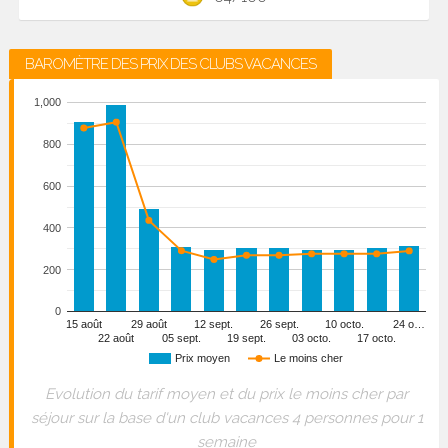
BAROMÈTRE DES PRIX DES CLUBS VACANCES
1,000
800
600
400
200
0
15 août
29 août
12 sept.
26 sept.
10 octo.
24 o…
22 août
05 sept.
19 sept.
03 octo.
17 octo.
Prix moyen
Le moins cher
Evolution du tarif moyen et du prix le moins cher par
séjour sur la base d'un club vacances 4 personnes pour 1
semaine