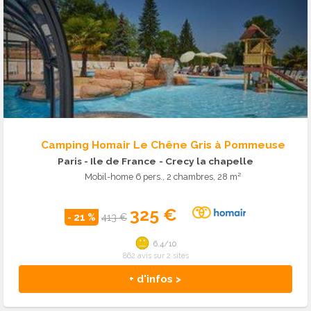
Camping Homair Le Chêne Gris à Pommeuse
Paris - Ile de France
- Crecy la chapelle
Mobil-home 6 pers., 2 chambres, 28 m²
325 €
- 21 %
413 €
6.4/10
862 avis sur 2 sites
+ d'infos >