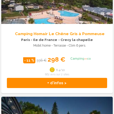
Camping Homair Le Chêne Gris à Pommeuse
Paris - Ile de France
- Crecy la chapelle
Mobil home - Terrasse - Clim 6 pers.
298 €
- 11 %
336 €
6.4/10
862 avis sur 2 sites
+ d'infos >