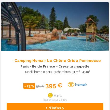
Camping Homair Le Chêne Gris à Pommeuse
Paris - Ile de France
- Crecy la chapelle
Mobil-home 6 pers., 3 chambres, 31 m² - 45 m²
395 €
- 23 %
511 €
6.4/10
862 avis sur 2 sites
+ d'infos >