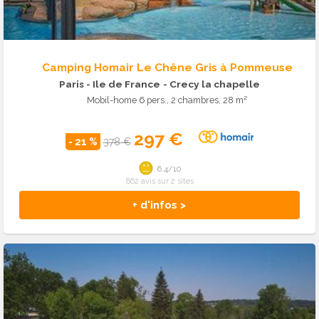
Camping Homair Le Chêne Gris à Pommeuse
Paris - Ile de France
- Crecy la chapelle
Mobil-home 6 pers., 2 chambres, 28 m²
297 €
- 21 %
378 €
6.4/10
862 avis sur 2 sites
+ d'infos >