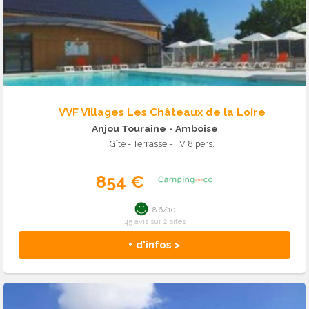
VVF Villages Les Châteaux de la Loire
Anjou Touraine
- Amboise
Gîte - Terrasse - TV 8 pers.
854 €
8.6/10
45 avis sur 2 sites
+ d'infos >