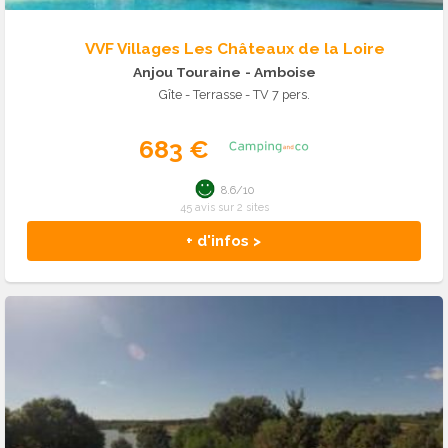
VVF Villages Les Châteaux de la Loire
Anjou Touraine
- Amboise
Gîte - Terrasse - TV 7 pers.
683 €
8.6/10
45 avis sur 2 sites
+ d'infos >