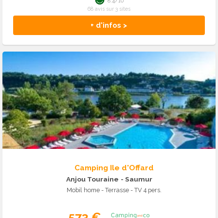
8.4/10
68 avis sur 3 sites
+ d'infos >
Camping Ile d'Offard
Anjou Touraine
- Saumur
Mobil home - Terrasse - TV 4 pers.
573 €