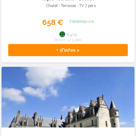
Chalet - Terrasse - TV 7 pers.
658 €
8.4/10
68 avis sur 3 sites
+ d'infos >