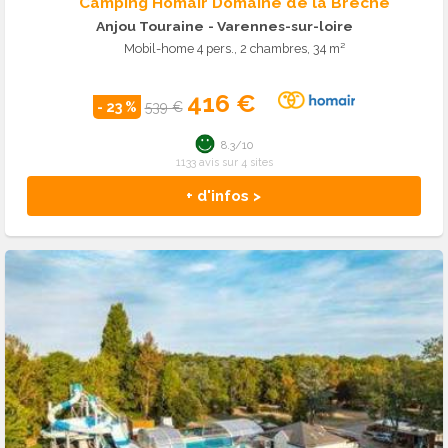
Camping Homair Domaine de la Brèche
Anjou Touraine
- Varennes-sur-loire
Mobil-home 4 pers., 2 chambres, 34 m²
416 €
- 23 %
539 €
8.3/10
1133 avis sur 4 sites
+ d'infos >