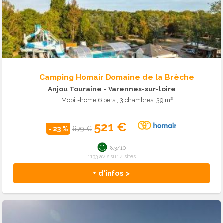
Camping Homair Domaine de la Brèche
Anjou Touraine
- Varennes-sur-loire
Mobil-home 6 pers., 3 chambres, 39 m²
521 €
- 23 %
679 €
8.3/10
1133 avis sur 4 sites
+ d'infos >