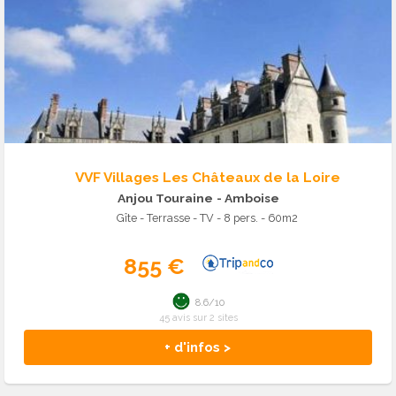
VVF Villages Les Châteaux de la Loire
Anjou Touraine
- Amboise
Gîte - Terrasse - TV - 8 pers. - 60m2
855 €
8.6/10
45 avis sur 2 sites
+ d'infos >