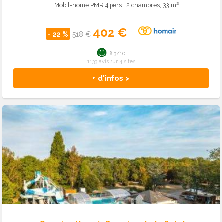
Mobil-home PMR 4 pers., 2 chambres, 33 m²
402 €
- 22 %
518 €
8.3/10
1133 avis sur 4 sites
+ d'infos >