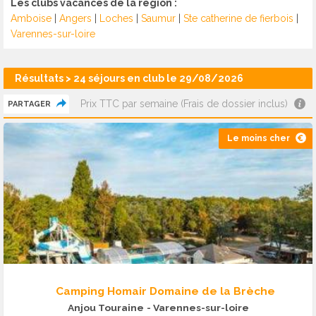
Les clubs vacances de la région :
Amboise
|
Angers
|
Loches
|
Saumur
|
Ste catherine de fierbois
|
Varennes-sur-loire
Résultats > 24 séjours en club le 29/08/2026
Prix TTC par semaine (Frais de dossier inclus)
PARTAGER
Le moins cher
Camping Homair Domaine de la Brèche
Anjou Touraine
- Varennes-sur-loire