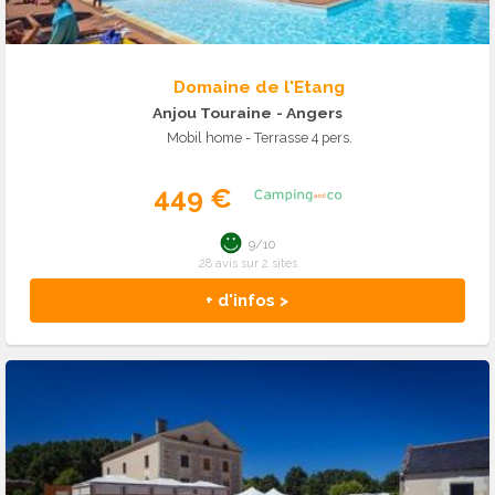
Domaine de l'Etang
Anjou Touraine
- Angers
Mobil home - Terrasse 4 pers.
449 €
9/10
28 avis sur 2 sites
+ d'infos >