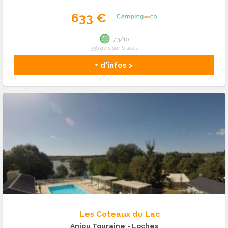
633 €
7.3/10
336 avis sur 6 sites
+ d'infos >
Les Coteaux du Lac
Anjou Touraine
- Loches