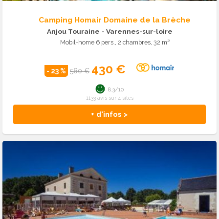
Camping Homair Domaine de la Brèche
Anjou Touraine
- Varennes-sur-loire
Mobil-home 6 pers., 2 chambres, 32 m²
430 €
- 23 %
560 €
8.3/10
1133 avis sur 4 sites
+ d'infos >