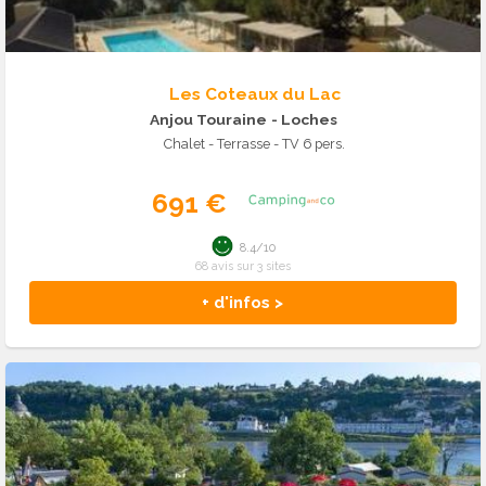
Les Coteaux du Lac
Anjou Touraine
- Loches
Chalet - Terrasse - TV 6 pers.
691 €
8.4/10
68 avis sur 3 sites
+ d'infos >