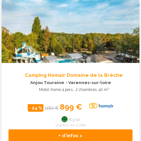
Camping Homair Domaine de la Brèche
Anjou Touraine
- Varennes-sur-loire
Mobil-home 4 pers., 2 chambres, 40 m²
899 €
- 24 %
1182 €
8.3/10
1133 avis sur 4 sites
+ d'infos >