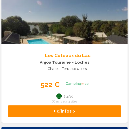
Les Coteaux du Lac
Anjou Touraine
- Loches
Chalet - Terrasse 4 pers.
522 €
8.4/10
68 avis sur 3 sites
+ d'infos >