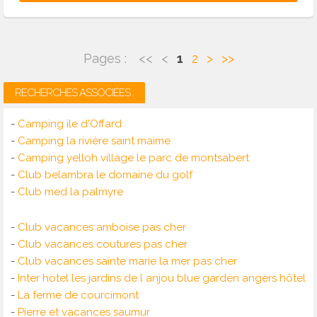
Pages :
<<
<
1
2
>
>>
RECHERCHES ASSOCIÉES :
-
Camping ile d'Offard
-
Camping la rivière saint maime
-
Camping yelloh village le parc de montsabert
-
Club belambra le domaine du golf
-
Club med la palmyre
-
Club vacances amboise pas cher
-
Club vacances coutures pas cher
-
Club vacances sainte marie la mer pas cher
-
Inter hotel les jardins de l anjou blue garden angers hôtel
-
La ferme de courcimont
-
Pierre et vacances saumur