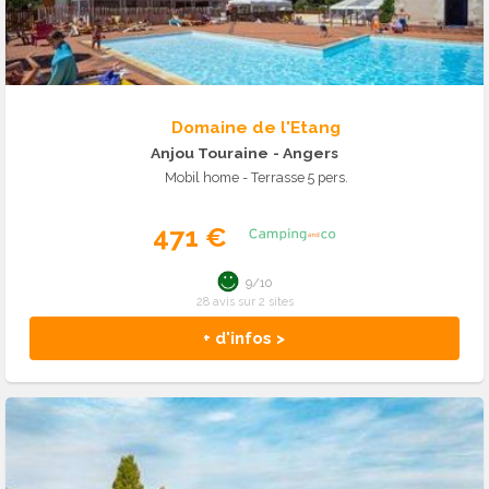
Domaine de l'Etang
Anjou Touraine
- Angers
Mobil home - Terrasse 5 pers.
471 €
9/10
28 avis sur 2 sites
+ d'infos >