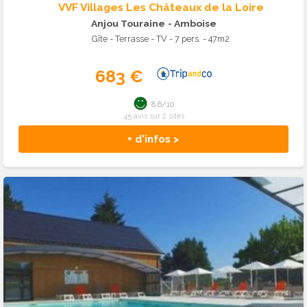
VVF Villages Les Châteaux de la Loire
Anjou Touraine
- Amboise
Gîte - Terrasse - TV - 7 pers. - 47m2
683 €
8.6/10
45 avis sur 2 sites
+ d'infos >