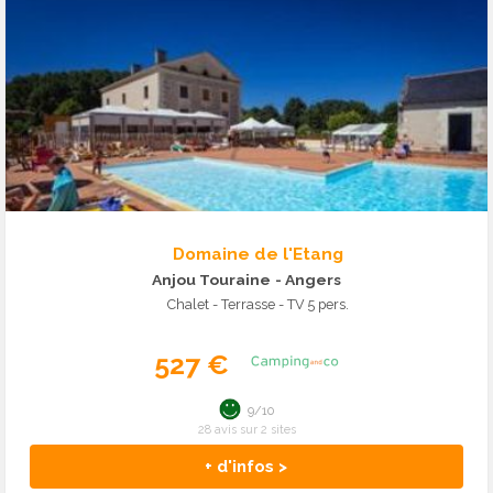
Domaine de l'Etang
Anjou Touraine
- Angers
Chalet - Terrasse - TV 5 pers.
527 €
9/10
28 avis sur 2 sites
+ d'infos >