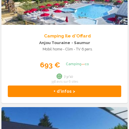
Camping Ile d'Offard
Anjou Touraine
- Saumur
Mobil home - Clim - TV 6 pers.
693 €
7.3/10
336 avis sur 6 sites
+ d'infos >