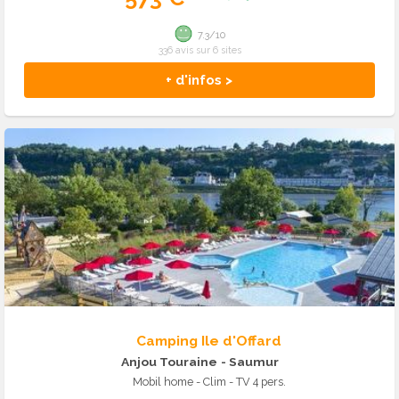
7.3/10
336 avis sur 6 sites
+ d'infos >
Camping Ile d'Offard
Anjou Touraine
- Saumur
Mobil home - Clim - TV 4 pers.