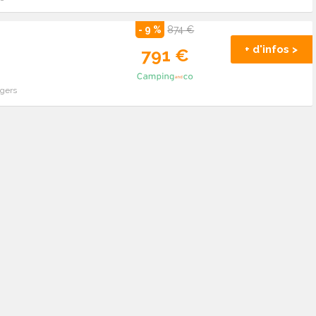
- 9 %
874 €
+ d'infos >
791 €
ngers