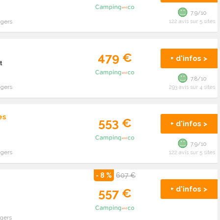
7.9/10
ngers
122 avis sur 5 sites
479 €
+ d'infos >
t
7.8/10
ngers
293 avis sur 4 sites
es
553 €
+ d'infos >
7.9/10
ngers
122 avis sur 5 sites
- 8 %
607 €
+ d'infos >
557 €
ngers