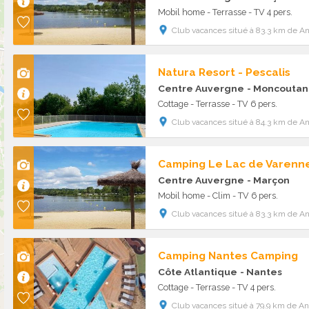
Mobil home - Terrasse - TV 4 pers.
Club vacances situé à 83.3 km de A
Natura Resort - Pescalis
Centre Auvergne
- Moncoutan
Cottage - Terrasse - TV 6 pers.
Club vacances situé à 84.3 km de A
Camping Le Lac de Varenn
Centre Auvergne
- Marçon
Mobil home - Clim - TV 6 pers.
Club vacances situé à 83.3 km de A
Camping Nantes Camping
Côte Atlantique
- Nantes
Cottage - Terrasse - TV 4 pers.
Club vacances situé à 79.9 km de A