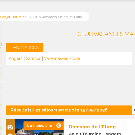
s Anjou Touraine
Club vacances Maine-et-Loire
CLUB VACANCES MAI
DESTINATIONS
Angers
|
Saumur
|
Varennes-sur-loire
Résultats > 21 séjours en club le 19/09/2026
Le moins cher
Domaine de l'Etang
Anjou Touraine
- Angers