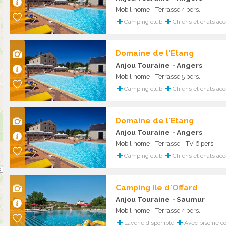
Mobil home - Terrasse 4 pers.
Camping club
Chiens et chats ac
Domaine de l'Etang
Anjou Touraine
- Angers
Mobil home - Terrasse 5 pers.
Camping club
Chiens et chats ac
Domaine de l'Etang
Anjou Touraine
- Angers
Mobil home - Terrasse - TV 6 pers.
Camping club
Chiens et chats ac
Camping Ile d'Offard
Anjou Touraine
- Saumur
Mobil home - Terrasse 4 pers.
Laverie disponible
Avec piscine c