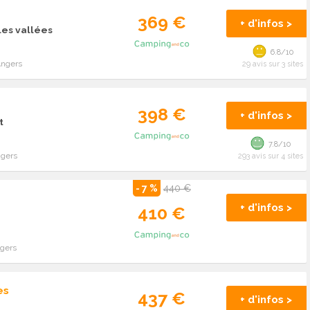
369 €
+ d'infos >
les vallées
6.8/10
Angers
29 avis sur 3 sites
398 €
+ d'infos >
t
7.8/10
ngers
293 avis sur 4 sites
- 7 %
440 €
+ d'infos >
410 €
ngers
es
437 €
+ d'infos >