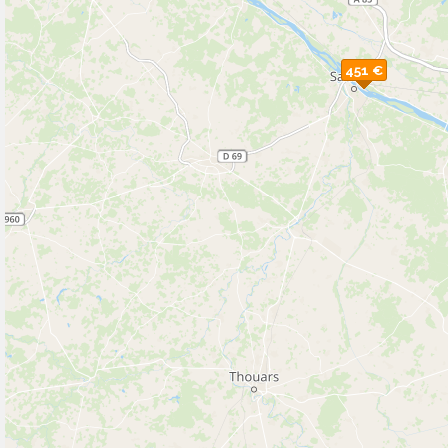
451 €