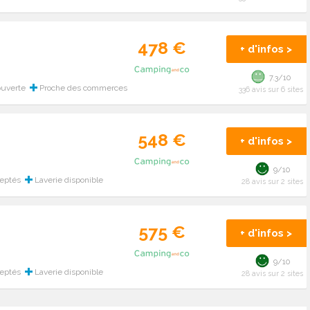
478 €
+ d'infos >
7.3/10
ouverte
Proche des commerces
336 avis sur 6 sites
548 €
+ d'infos >
9/10
ceptés
Laverie disponible
28 avis sur 2 sites
575 €
+ d'infos >
9/10
ceptés
Laverie disponible
28 avis sur 2 sites