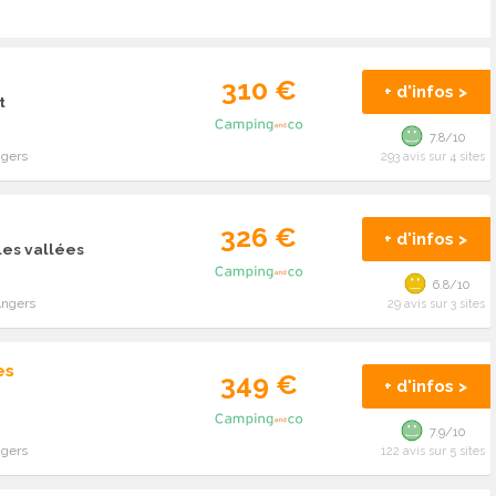
310 €
+ d'infos >
t
7.8/10
ngers
293 avis sur 4 sites
326 €
+ d'infos >
les vallées
6.8/10
Angers
29 avis sur 3 sites
es
349 €
+ d'infos >
7.9/10
ngers
122 avis sur 5 sites