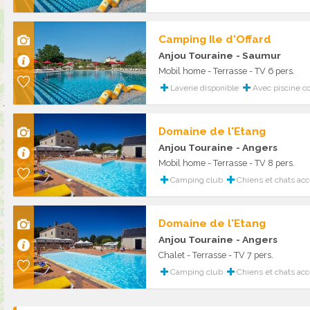
Camping Ile d'Offard
Anjou Touraine
- Saumur
Mobil home - Terrasse - TV 6 pers.
Laverie disponible
Avec piscine c
Domaine de l'Etang
Anjou Touraine
- Angers
Mobil home - Terrasse - TV 8 pers.
Camping club
Chiens et chats ac
Domaine de l'Etang
Anjou Touraine
- Angers
Chalet - Terrasse - TV 7 pers.
Camping club
Chiens et chats ac