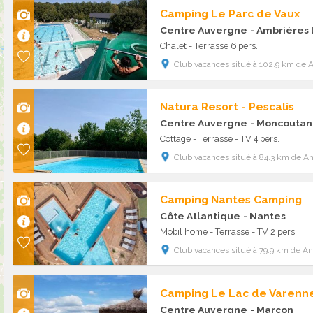
Camping Le Parc de Vaux
Centre Auvergne
- Ambrières 
Chalet - Terrasse 6 pers.
Club vacances situé à 102.9 km de 
Natura Resort - Pescalis
Centre Auvergne
- Moncoutan
Cottage - Terrasse - TV 4 pers.
Club vacances situé à 84.3 km de A
Camping Nantes Camping
Côte Atlantique
- Nantes
Mobil home - Terrasse - TV 2 pers.
Club vacances situé à 79.9 km de A
Camping Le Lac de Varenn
Centre Auvergne
- Marçon