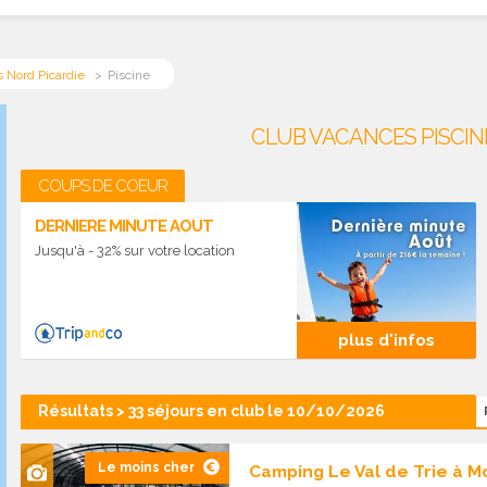
 Nord Picardie
Piscine
CLUB VACANCES PISCIN
COUPS DE COEUR
DERNIERE MINUTE AOUT
Jusqu'à - 32% sur votre location
plus d'infos
Résultats > 33 séjours en club le 10/10/2026
Le moins cher
Camping Le Val de Trie à M