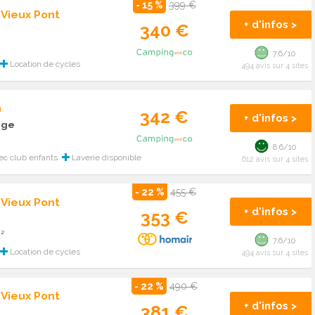
- 15 %
399 €
 Vieux Pont
+ d'infos >
340 €
7.6/10
Location de cycles
494 avis sur 4 sites
n
342 €
+ d'infos >
age
8.6/10
ec club enfants
Laverie disponible
612 avis sur 4 sites
- 22 %
455 €
 Vieux Pont
+ d'infos >
353 €
²
7.6/10
Location de cycles
494 avis sur 4 sites
- 22 %
490 €
 Vieux Pont
+ d'infos >
381 €