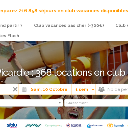
parez 216 858 séjours en club vacances disponible
nd partir ?
Club vacances pas cher (-300€)
Club 
tes Flash
icardie : 368 locations en club 
Classement