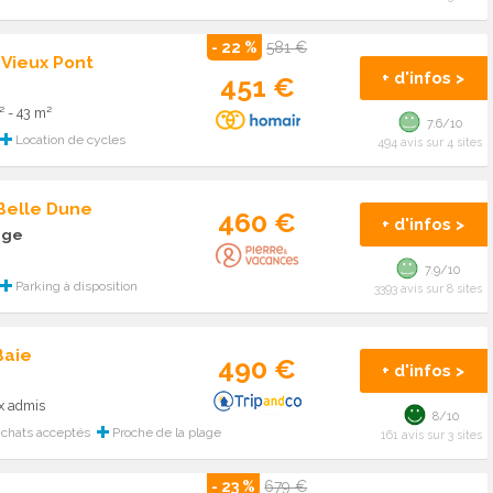
- 22 %
581 €
 Vieux Pont
+ d'infos >
451 €
 - 43 m²
7.6/10
Location de cycles
494 avis sur 4 sites
 Belle Dune
460 €
+ d'infos >
age
7.9/10
Parking à disposition
3393 avis sur 8 sites
Baie
490 €
+ d'infos >
x admis
8/10
 chats acceptés
Proche de la plage
161 avis sur 3 sites
- 23 %
679 €