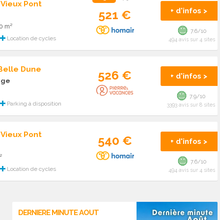
 Vieux Pont
+ d'infos >
521 €
00 m²
7.6/10
Location de cycles
494 avis sur 4 sites
 Belle Dune
526 €
+ d'infos >
age
7.9/10
Parking à disposition
3393 avis sur 8 sites
 Vieux Pont
540 €
+ d'infos >
²
7.6/10
Location de cycles
494 avis sur 4 sites
DERNIERE MINUTE AOUT