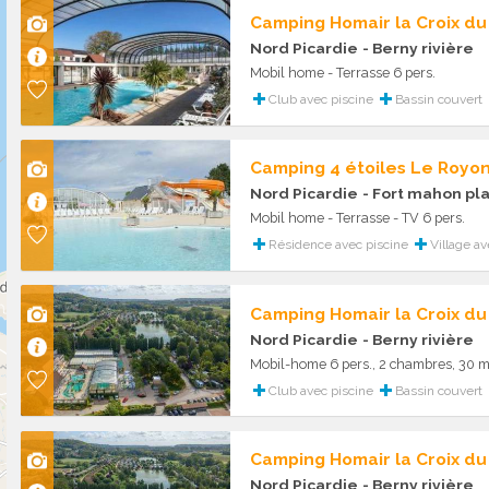
Camping Homair la Croix du
Nord Picardie
- Berny rivière
Mobil home - Terrasse 6 pers.
Club avec piscine
Bassin couvert
Camping 4 étoiles Le Royo
Nord Picardie
- Fort mahon pl
Mobil home - Terrasse - TV 6 pers.
Résidence avec piscine
Village av
Camping Homair la Croix du
Nord Picardie
- Berny rivière
Mobil-home 6 pers., 2 chambres, 30 m
Club avec piscine
Bassin couvert
Camping Homair la Croix du
Nord Picardie
- Berny rivière