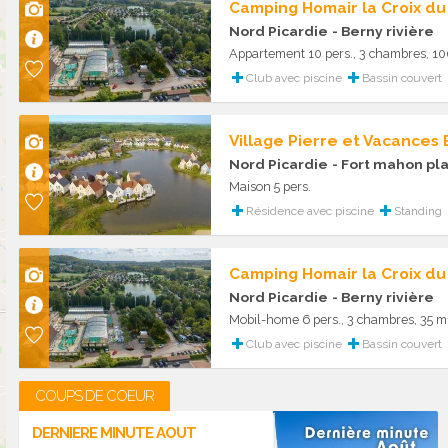
Camping Homair la Croix du
Nord Picardie
- Berny rivière
Appartement 10 pers., 3 chambres, 1
Club avec piscine
Bassin couvert
Village Pierre et Vacances
Nord Picardie
- Fort mahon pl
Maison 5 pers.
Résidence avec piscine
Standing
Camping Homair la Croix du
Nord Picardie
- Berny rivière
Mobil-home 6 pers., 3 chambres, 35 m
Club avec piscine
Bassin couvert
COUPS DE COEUR
DERNIERE MINUTE AOUT