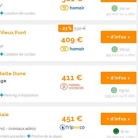
m²
7.6/10
Location de cycles
494 avis sur 4 sites
- 23 %
532 €
 Vieux Pont
+ d'infos >
409 €
m²
7.6/10
Location de cycles
494 avis sur 4 sites
 Belle Dune
411 €
+ d'infos >
age
7.9/10
Parking à disposition
3393 avis sur 8 sites
Baie
451 €
+ d'infos >
33m2 - Animaux admis
8/10
 chats acceptés
Proche de la plage
161 avis sur 3 sites