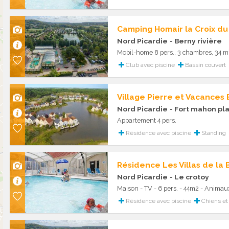
Camping Homair la Croix du
Nord Picardie
- Berny rivière
Mobil-home 8 pers., 3 chambres, 34 m²
Club avec piscine
Bassin couvert
Village Pierre et Vacances
Nord Picardie
- Fort mahon pl
Appartement 4 pers.
Résidence avec piscine
Standing
Résidence Les Villas de la 
Nord Picardie
- Le crotoy
Maison - TV - 6 pers. - 44m2 - Animau
Résidence avec piscine
Chiens et