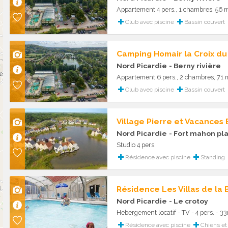
Appartement 4 pers., 1 chambres, 56 
Club avec piscine
Bassin couvert
Camping Homair la Croix du
Nord Picardie
- Berny rivière
Appartement 6 pers., 2 chambres, 71 
Club avec piscine
Bassin couvert
Village Pierre et Vacances
Nord Picardie
- Fort mahon pl
Studio 4 pers.
Résidence avec piscine
Standing
Résidence Les Villas de la 
Nord Picardie
- Le crotoy
Hebergement locatif - TV - 4 pers. - 
Résidence avec piscine
Chiens et