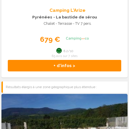
Camping L'Arize
Pyrénées
- La bastide de sérou
Chalet - Terrasse - TV 7 pers.
679 €
8.2/10
85 avis sur 7 sites
+ d'infos >
Résultats élargis à une zone géographique plus étendue :