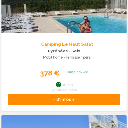
Camping Le Haut Salat
Pyrénées
- Seix
Mobil home - Terrasse 4 pers.
378 €
8.2/10
73 avis sur 3 sites
+ d'infos >