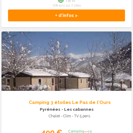
7.9/10
708 avis sur 7 sites
+ d'infos >
Camping 3 étoiles Le Pas de l'Ours
Pyrénées
- Les cabannes
Chalet - Clim - TV 5 pers.
490 €