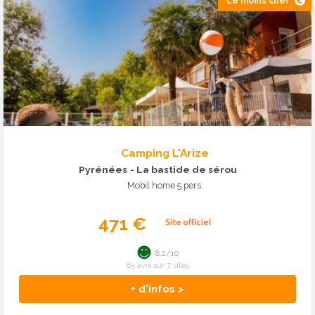
Le moins cher
Camping L'Arize
Pyrénées
- La bastide de sérou
Mobil home 5 pers.
471 €
8.2/10
85 avis sur 7 sites
+ d'infos >