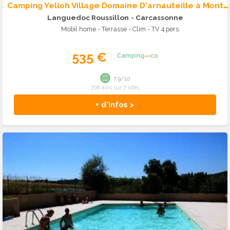
C
amping Yelloh Village Domaine D'arnauteille à Montclar
Languedoc Roussillon
- Carcassonne
Mobil home - Terrasse - Clim - TV 4 pers.
535 €
7.9/10
708 avis sur 7 sites
+ d'infos >