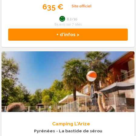
635 €
8.2/10
85 avis sur 7 sites
+ d'infos >
Camping L'Arize
Pyrénées
- La bastide de sérou