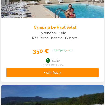
Camping Le Haut Salat
Pyrénées
- Seix
Mobil home - Terrasse - TV 2 pers.
350 €
8.2/10
73 avis sur 3 sites
+ d'infos >