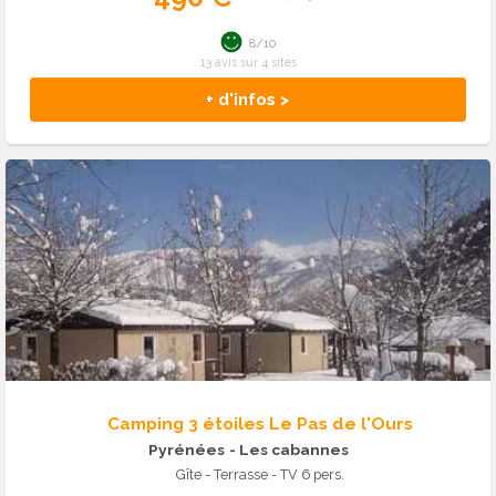
8/10
13 avis sur 4 sites
+ d'infos >
Camping 3 étoiles Le Pas de l'Ours
Pyrénées
- Les cabannes
Gîte - Terrasse - TV 6 pers.