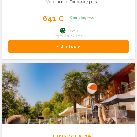
Mobil home - Terrasse 7 pers.
641 €
8.2/10
85 avis sur 7 sites
+ d'infos >
Camping L'Arize