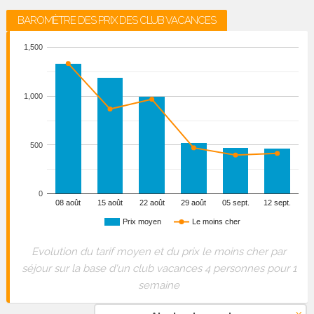
BAROMÈTRE DES PRIX DES CLUB VACANCES
1,500
1,000
500
0
08 août
15 août
22 août
29 août
05 sept.
12 sept.
Prix moyen
Le moins cher
Evolution du tarif moyen et du prix le moins cher par
séjour sur la base d'un club vacances 4 personnes pour 1
semaine