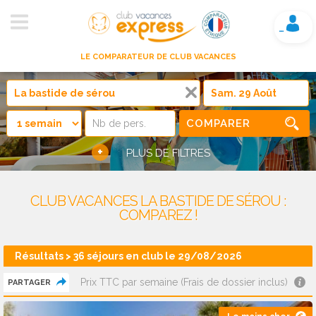
Mon compte
LE COMPARATEUR DE CLUB VACANCES
COMPARER
+
PLUS DE FILTRES
CLUB VACANCES LA BASTIDE DE SÉROU :
COMPAREZ !
Résultats > 36 séjours en club le 29/08/2026
Prix TTC par semaine (Frais de dossier inclus)
PARTAGER