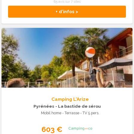
85 avis sur 7 sites
+ d'infos >
Camping L'Arize
Pyrénées
- La bastide de sérou
Mobil home - Terrasse - TV 5 pers.
603 €