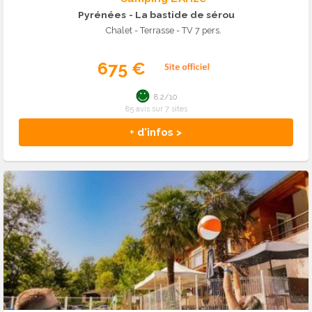
Pyrénées
- La bastide de sérou
Chalet - Terrasse - TV 7 pers.
675 €
8.2/10
85 avis sur 7 sites
+ d'infos >