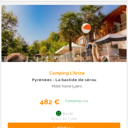
Camping L'Arize
Pyrénées
- La bastide de sérou
Mobil home 5 pers.
482 €
8.2/10
85 avis sur 7 sites