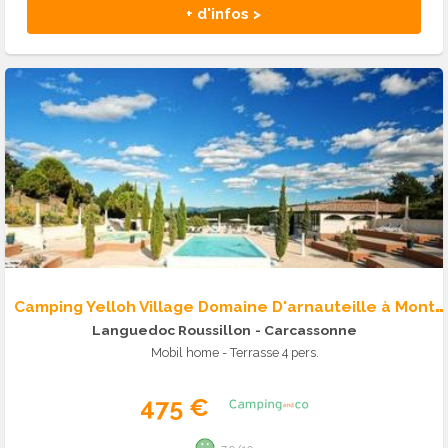
+ d'infos >
C
amping Yelloh Village Domaine D'arnauteille à Montclar
Languedoc Roussillon
- Carcassonne
Mobil home - Terrasse 4 pers.
475 €