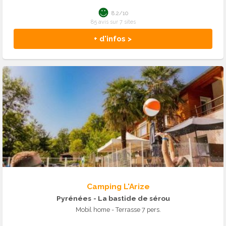
8.2/10
85 avis sur 7 sites
+ d'infos >
Camping L'Arize
Pyrénées
- La bastide de sérou
Mobil home - Terrasse 7 pers.