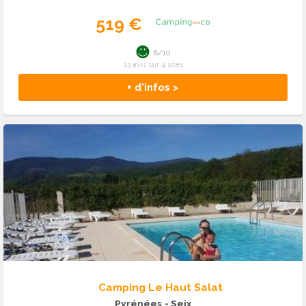
519 €
8/10
13 avis sur 4 sites
+ d'infos >
Camping Le Haut Salat
Pyrénées
- Seix