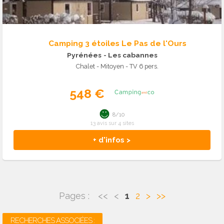
Camping 3 étoiles Le Pas de l'Ours
Pyrénées
- Les cabannes
Chalet - Mitoyen - TV 6 pers.
548 €
8/10
13 avis sur 4 sites
+ d'infos >
Pages :
<<
<
1
2
>
>>
RECHERCHES ASSOCIÉES :