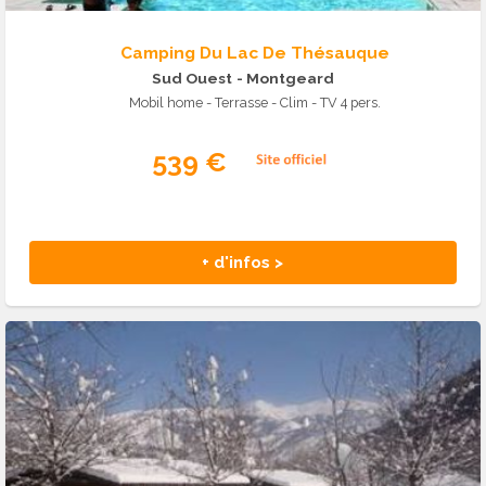
Camping Du Lac De Thésauque
Sud Ouest
- Montgeard
Mobil home - Terrasse - Clim - TV 4 pers.
539 €
+ d'infos >