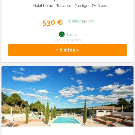
Mobil home - Terrasse - Prestige - TV 6 pers.
530 €
8.2/10
73 avis sur 3 sites
+ d'infos >