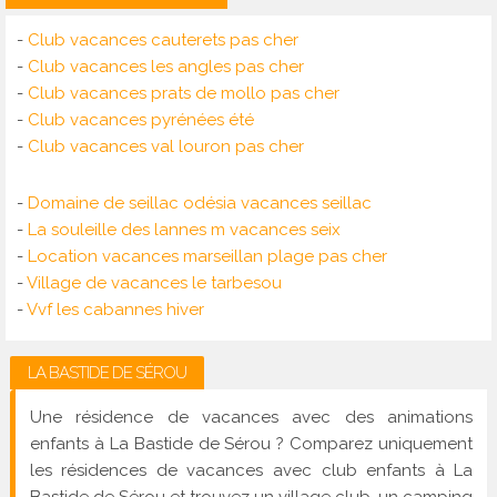
-
Club vacances cauterets pas cher
-
Club vacances les angles pas cher
-
Club vacances prats de mollo pas cher
-
Club vacances pyrénées été
-
Club vacances val louron pas cher
-
Domaine de seillac odésia vacances seillac
-
La souleille des lannes m vacances seix
-
Location vacances marseillan plage pas cher
-
Village de vacances le tarbesou
-
Vvf les cabannes hiver
LA BASTIDE DE SÉROU
Une résidence de vacances avec des animations
enfants à La Bastide de Sérou ? Comparez uniquement
les résidences de vacances avec club enfants à La
Bastide de Sérou et trouvez un village club, un camping