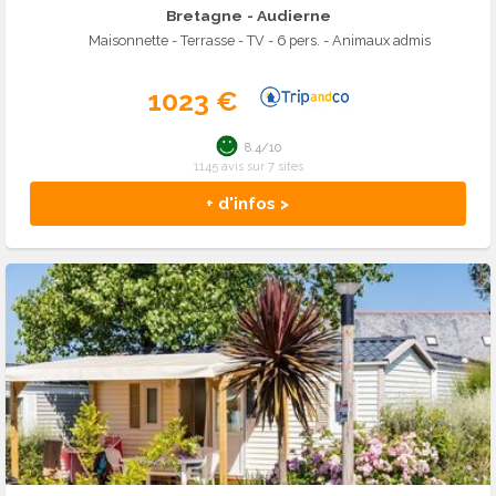
Bretagne
- Audierne
Maisonnette - Terrasse - TV - 6 pers. - Animaux admis
1023 €
8.4/10
1145 avis sur 7 sites
+ d'infos >