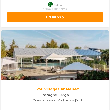
8.4/10
120 avis sur 2 sites
+ d'infos >
VVF Villages Ar Menez
Bretagne
- Argol
Gîte - Terrasse - TV - 5 pers. - 40m2