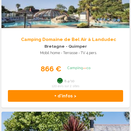
Camping Domaine de Bel Air à Landudec
Bretagne
- Quimper
Mobil home - Terrasse - TV 4 pers.
866 €
8.4/10
120 avis sur 2 sites
+ d'infos >