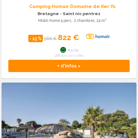
Camping Homair Domaine de Ker Ys
Bretagne
- Saint nic pentrez
Mobil-home 4 pers., 2 chambres, 24 m²
822 €
- 15 %
966 €
8.2/10
468 avis sur 3 sites
+ d'infos >