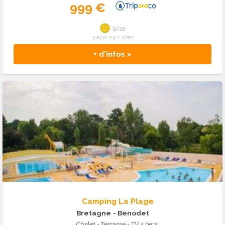
999 €
6/10
3 avis sur 1 sites
+ d'infos >
Camping La Plage
Bretagne
- Benodet
Chalet - Terrasse - TV 4 pers.