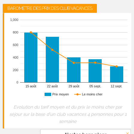
BAROMÈTRE DES PRIX DES CLUB VACANCES
1,000
800
600
400
200
0
15 août
22 août
29 août
05 sept.
12 sept.
Prix moyen
Le moins cher
Evolution du tarif moyen et du prix le moins cher par
séjour sur la base d'un club vacances 4 personnes pour 1
semaine
x