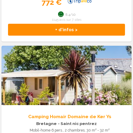
772 €
8.4/10
1145 avis sur 7 sites
+ d'infos >
Camping Homair Domaine de Ker Ys
Bretagne
- Saint nic pentrez
Mobil-home 6 pers., 2 chambres, 30 m² - 32 m²