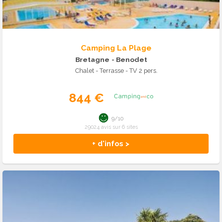
Camping La Plage
Bretagne
- Benodet
Chalet - Terrasse - TV 2 pers.
844 €
9/10
29024 avis sur 6 sites
+ d'infos >