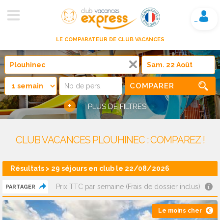
Mon compte
LE COMPARATEUR DE CLUB VACANCES
COMPARER
+
PLUS DE FILTRES
CLUB VACANCES PLOUHINEC : COMPAREZ !
Résultats > 29 séjours en club le 22/08/2026
Prix TTC par semaine (Frais de dossier inclus)
PARTAGER
Le moins cher