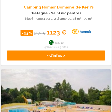
Camping Homair Domaine de Ker Ys
Bretagne
- Saint nic pentrez
Mobil-home 4 pers., 2 chambres, 28 m² - 29 m²
1123 €
- 24 %
1484 €
8.2/10
468 avis sur 3 sites
+ d'infos >