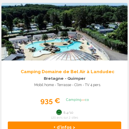
Camping Domaine de Bel Air à Landudec
Bretagne
- Quimper
Mobil home - Terrasse - Clim - TV 4 pers.
935 €
8.4/10
120 avis sur 2 sites
+ d'infos >