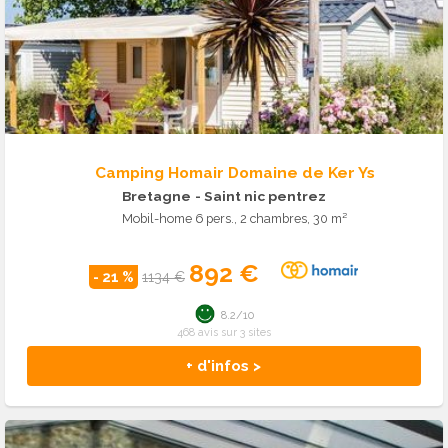
Camping Homair Domaine de Ker Ys
Bretagne
- Saint nic pentrez
Mobil-home 6 pers., 2 chambres, 30 m²
892 €
- 21 %
1134 €
8.2/10
468 avis sur 3 sites
+ d'infos >