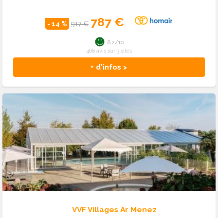
787 €
- 14 %
917 €
8.2/10
468 avis sur 3 sites
+ d'infos >
VVF Villages Ar Menez