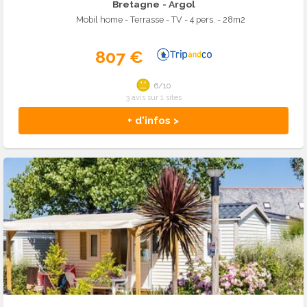
Bretagne
- Argol
Mobil home - Terrasse - TV - 4 pers. - 28m2
807 €
6/10
3 avis sur 1 sites
+ d'infos >