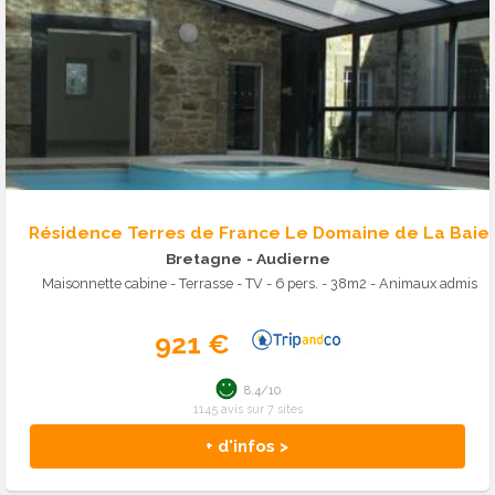
Résidence Terres de France Le Domaine de La Baie
Bretagne
- Audierne
Maisonnette cabine - Terrasse - TV - 6 pers. - 38m2 - Animaux admis
921 €
8.4/10
1145 avis sur 7 sites
+ d'infos >