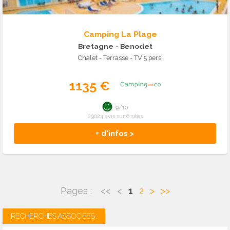
Camping La Plage
Bretagne
- Benodet
Chalet - Terrasse - TV 5 pers.
1135 €
9/10
29024 avis sur 6 sites
+ d'infos >
Pages :
<<
<
1
2
>
>>
RECHERCHES ASSOCIÉES :