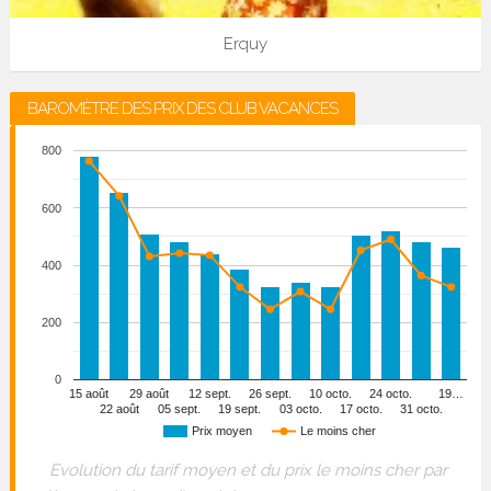
Erquy
BAROMÈTRE DES PRIX DES CLUB VACANCES
800
600
400
200
0
15 août
29 août
12 sept.
26 sept.
10 octo.
24 octo.
19…
22 août
05 sept.
19 sept.
03 octo.
17 octo.
31 octo.
Prix moyen
Le moins cher
Evolution du tarif moyen et du prix le moins cher par