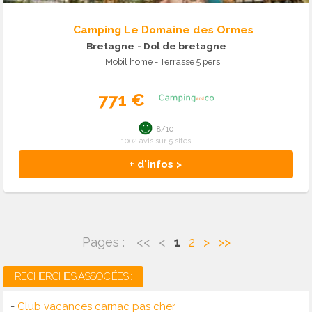
Camping Le Domaine des Ormes
Bretagne
- Dol de bretagne
Mobil home - Terrasse 5 pers.
771 €
8/10
1002 avis sur 5 sites
+ d'infos >
Pages :
<<
<
1
2
>
>>
RECHERCHES ASSOCIÉES :
-
Club vacances carnac pas cher