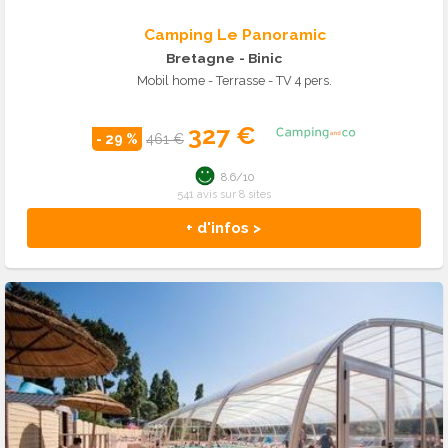
Camping Le Panoramic
Bretagne
- Binic
Mobil home - Terrasse - TV 4 pers.
327 €
- 29 %
461 €
8.6/10
541 avis sur 8 sites
+ d'infos >