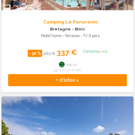
Camping Le Panoramic
Bretagne
- Binic
Mobil home - Terrasse - TV 6 pers.
337 €
- 30 %
483 €
8.6/10
541 avis sur 8 sites
+ d'infos >