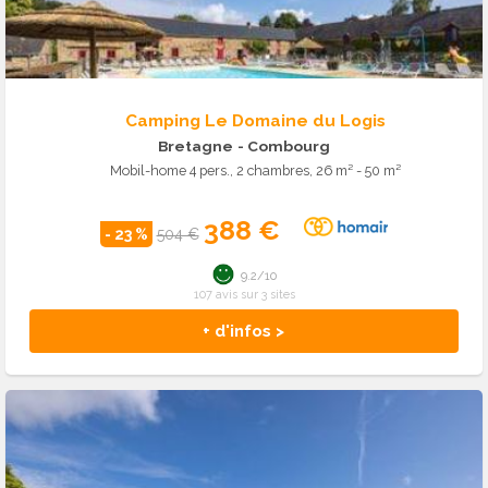
Camping Le Domaine du Logis
Bretagne
- Combourg
Mobil-home 4 pers., 2 chambres, 26 m² - 50 m²
388 €
- 23 %
504 €
9.2/10
107 avis sur 3 sites
+ d'infos >