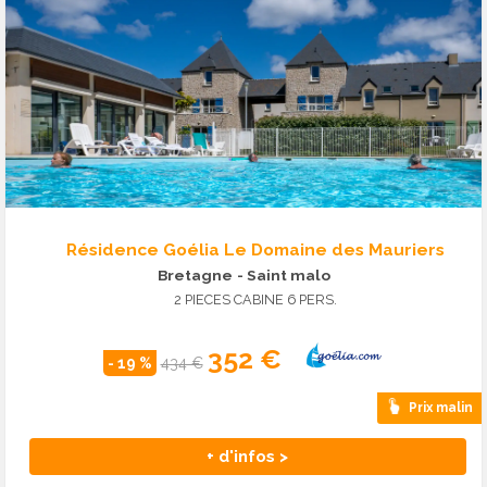
Résidence Goélia Le Domaine des Mauriers
Bretagne
- Saint malo
2 PIECES CABINE 6 PERS.
352 €
- 19 %
434 €
Prix malin
+ d'infos >