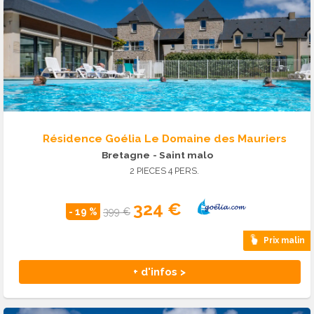
Résidence Goélia Le Domaine des Mauriers
Bretagne
- Saint malo
2 PIECES 4 PERS.
324 €
- 19 %
399 €
Prix malin
+ d'infos >