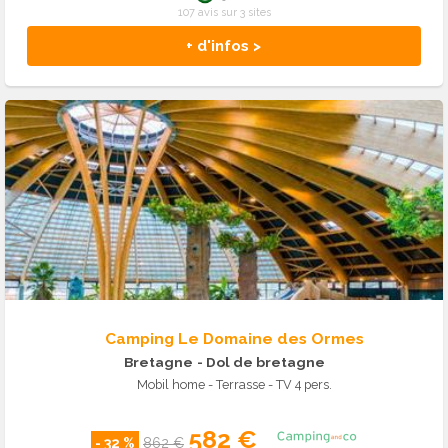
107 avis sur 3 sites
+ d'infos >
Camping Le Domaine des Ormes
Bretagne
- Dol de bretagne
Mobil home - Terrasse - TV 4 pers.
582 €
- 32 %
862 €