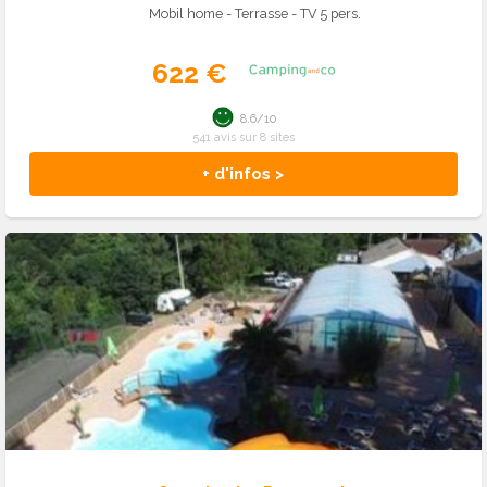
Mobil home - Terrasse - TV 5 pers.
622 €
8.6/10
541 avis sur 8 sites
+ d'infos >