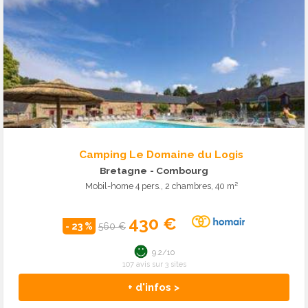
Camping Le Domaine du Logis
Bretagne
- Combourg
Mobil-home 4 pers., 2 chambres, 40 m²
430 €
- 23 %
560 €
9.2/10
107 avis sur 3 sites
+ d'infos >