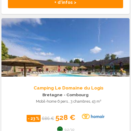
+ d'infos >
Camping Le Domaine du Logis
Bretagne
- Combourg
Mobil-home 6 pers., 3 chambres, 43 m²
528 €
- 23 %
686 €
9.2/10