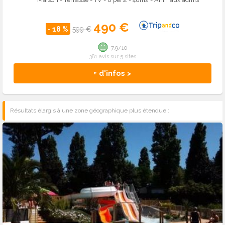
490 €
- 18 %
599 €
7.9/10
381 avis sur 5 sites
+ d'infos >
Résultats élargis à une zone géographique plus étendue :