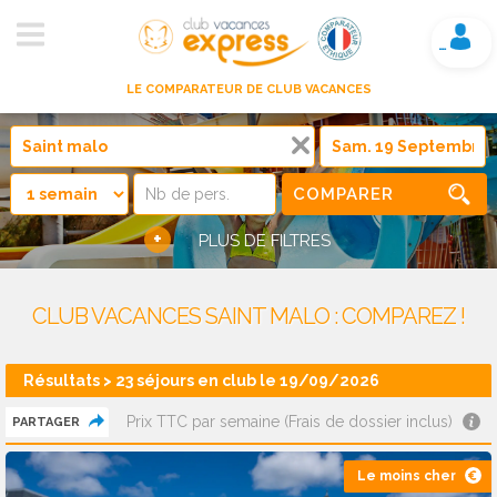
Mon compte
LE COMPARATEUR DE CLUB VACANCES
COMPARER
+
PLUS DE FILTRES
CLUB VACANCES SAINT MALO : COMPAREZ !
Résultats > 23 séjours en club le 19/09/2026
Prix TTC par semaine (Frais de dossier inclus)
PARTAGER
Le moins cher