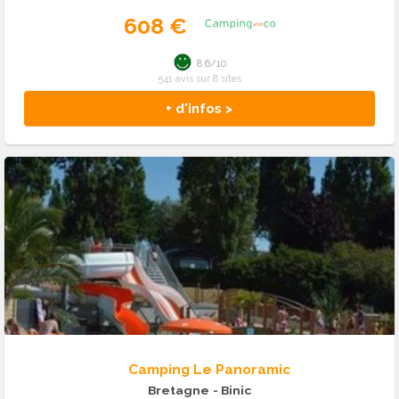
608 €
8.6/10
541 avis sur 8 sites
+ d'infos >
Camping Le Panoramic
Bretagne
- Binic