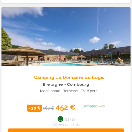
Camping Le Domaine du Logis
Bretagne
- Combourg
Mobil home - Terrasse - TV 6 pers.
452 €
- 20 %
567 €
9.2/10
107 avis sur 3 sites