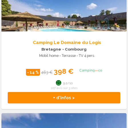
Camping Le Domaine du Logis
Bretagne
- Combourg
Mobil home - Terrasse - TV 4 pers.
398 €
- 14 %
463 €
9.2/10
107 avis sur 3 sites
+ d'infos >