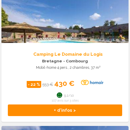
Camping Le Domaine du Logis
Bretagne
- Combourg
Mobil-home 4 pers., 2 chambres, 37 m²
430 €
- 22 %
553 €
9.2/10
107 avis sur 3 sites
+ d'infos >