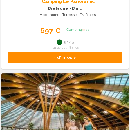
Camping Le Panoramic
Bretagne
- Binic
Mobil home - Terrasse - TV 6 pers.
697 €
8.6/10
541 avis sur 8 sites
+ d'infos >