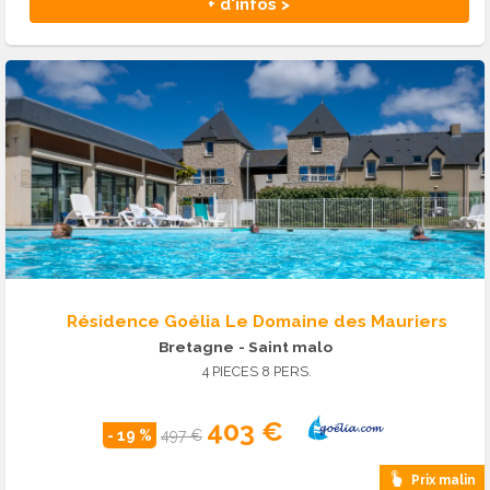
+ d'infos >
Résidence Goélia Le Domaine des Mauriers
Bretagne
- Saint malo
4 PIECES 8 PERS.
403 €
- 19 %
497 €
Prix malin