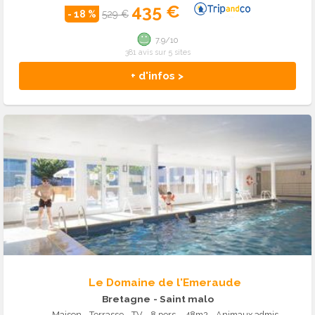
435 €
- 18 %
529 €
7.9/10
381 avis sur 5 sites
+ d'infos >
Le Domaine de l'Emeraude
Bretagne
- Saint malo
Maison - Terrasse - TV - 8 pers. - 48m2 - Animaux admis