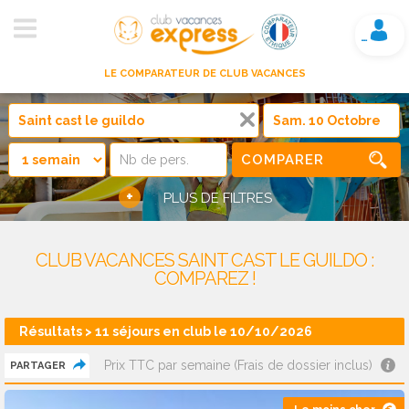
Mon compte
LE COMPARATEUR DE CLUB VACANCES
COMPARER
+
PLUS DE FILTRES
CLUB VACANCES SAINT CAST LE GUILDO :
COMPAREZ !
Résultats > 11 séjours en club le 10/10/2026
Prix TTC par semaine (Frais de dossier inclus)
PARTAGER