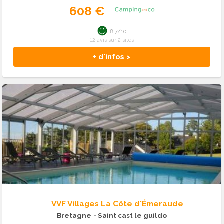
608 €
8.7/10
12 avis sur 2 sites
+ d'infos >
VVF Villages La Côte d'Émeraude
Bretagne
- Saint cast le guildo