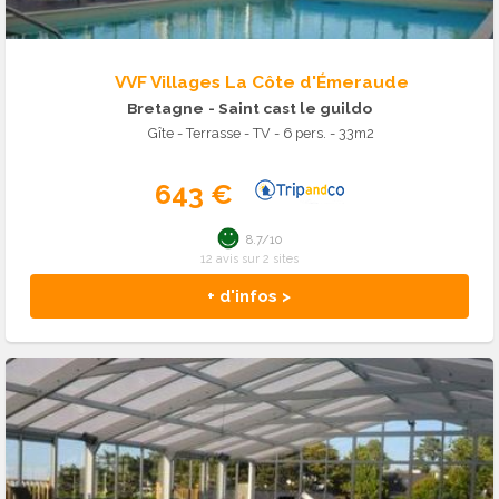
VVF Villages La Côte d'Émeraude
Bretagne
- Saint cast le guildo
Gîte - Terrasse - TV - 6 pers. - 33m2
643 €
8.7/10
12 avis sur 2 sites
+ d'infos >