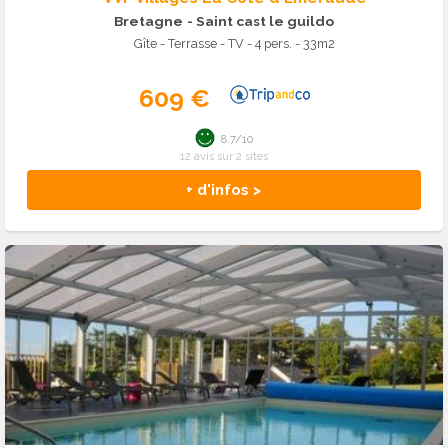
Bretagne
- Saint cast le guildo
Gîte - Terrasse - TV - 4 pers. - 33m2
609 €
8.7/10
12 avis sur 2 sites
+ d'infos >