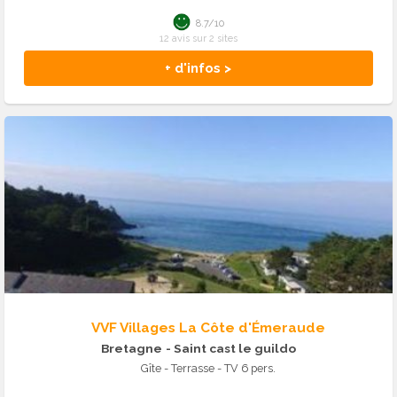
8.7/10
12 avis sur 2 sites
+ d'infos >
VVF Villages La Côte d'Émeraude
Bretagne
- Saint cast le guildo
Gîte - Terrasse - TV 6 pers.