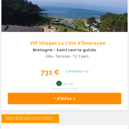
VVF Villages La Côte d'Émeraude
Bretagne
- Saint cast le guildo
Gîte - Terrasse - TV 7 pers.
731 €
8.7/10
12 avis sur 2 sites
+ d'infos >
RECHERCHES ASSOCIÉES :