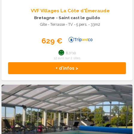
VVF Villages La Côte d'Émeraude
Bretagne
- Saint cast le guildo
Gîte - Terrasse - TV - 5 pers. - 33m2
629 €
8.7/10
12 avis sur 2 sites
+ d'infos >