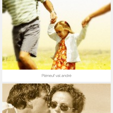
Pléneuf val andré