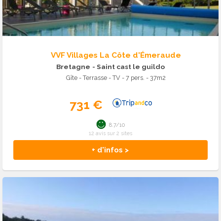
VVF Villages La Côte d'Émeraude
Bretagne
- Saint cast le guildo
Gîte - Terrasse - TV - 7 pers. - 37m2
731 €
8.7/10
12 avis sur 2 sites
+ d'infos >