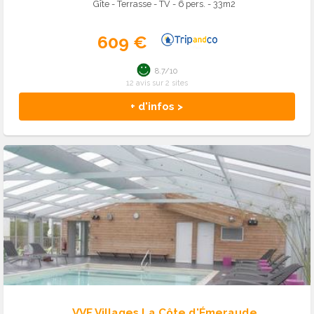
Gîte - Terrasse - TV - 6 pers. - 33m2
609 €
8.7/10
12 avis sur 2 sites
+ d'infos >
VVF Villages La Côte d'Émeraude