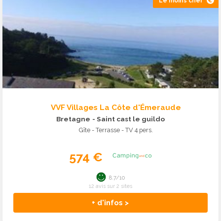
Le moins cher
VVF Villages La Côte d'Émeraude
Bretagne
- Saint cast le guildo
Gîte - Terrasse - TV 4 pers.
574 €
8.7/10
12 avis sur 2 sites
+ d'infos >