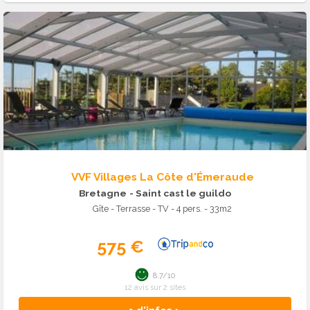
VVF Villages La Côte d'Émeraude
Bretagne
- Saint cast le guildo
Gîte - Terrasse - TV - 4 pers. - 33m2
575 €
8.7/10
12 avis sur 2 sites