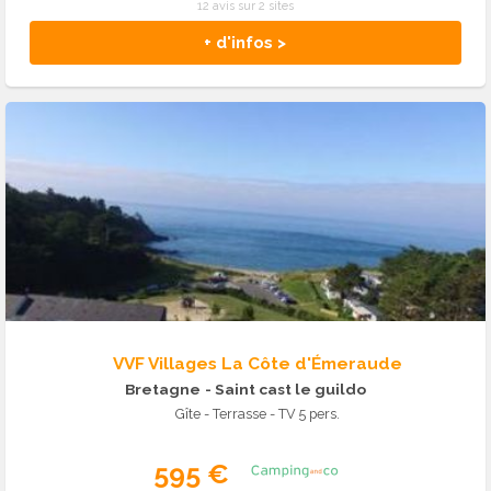
12 avis sur 2 sites
+ d'infos >
VVF Villages La Côte d'Émeraude
Bretagne
- Saint cast le guildo
Gîte - Terrasse - TV 5 pers.
595 €