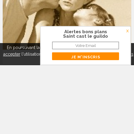
x
Alertes bons plans
Saint cast le guildo
En poursuivant la navigation sur ce site, vous pouvez
refuser
ou
accepter
l'utilisation de cookies pour mieux vous servir.
A propos
Dol de bretagne
des cookies
Fermer
BAROMÈTRE DES PRIX DES CLUB VACANCES
1,250
1,000
750
500