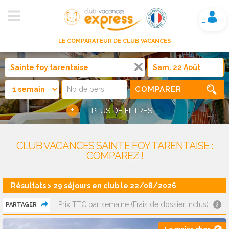
Mon compte
LE COMPARATEUR DE CLUB VACANCES
COMPARER
+
PLUS DE FILTRES
CLUB VACANCES SAINTE FOY TARENTAISE :
COMPAREZ !
Résultats > 29 séjours en club le 22/08/2026
Prix TTC par semaine (Frais de dossier inclus)
PARTAGER