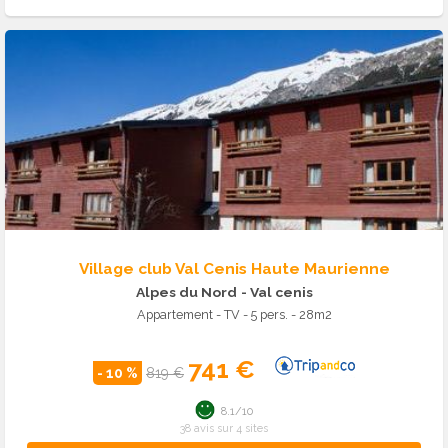
Village club Val Cenis Haute Maurienne
Alpes du Nord
- Val cenis
Appartement - TV - 5 pers. - 28m2
741 €
- 10 %
819 €
8.1/10
38 avis sur 4 sites