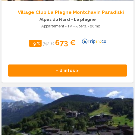
Village Club La Plagne Montchavin Paradiski
Alpes du Nord
- La plagne
Appartement - TV - 5 pers. - 28m2
673 €
- 9 %
742 €
+ d'infos >