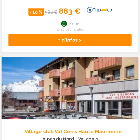
883 €
- 10 %
982 €
8.1/10
38 avis sur 4 sites
+ d'infos >
Village club Val Cenis Haute Maurienne
Alpes du Nord
- Val cenis