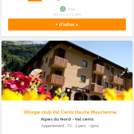
7/10
185 avis sur 3 sites
+ d'infos >
Village club Val Cenis Haute Maurienne
Alpes du Nord
- Val cenis
Appartement - TV - 2 pers. - 15m2