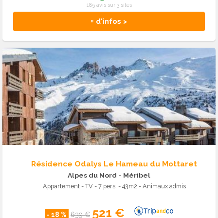
185 avis sur 3 sites
+ d'infos >
Résidence Odalys Le Hameau du Mottaret
Alpes du Nord
- Méribel
Appartement - TV - 7 pers. - 43m2 - Animaux admis
521 €
- 18 %
639 €