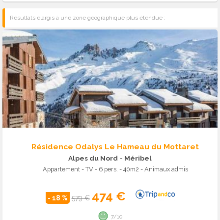
Résultats élargis à une zone géographique plus étendue :
Résidence Odalys Le Hameau du Mottaret
Alpes du Nord
- Méribel
Appartement - TV - 6 pers. - 40m2 - Animaux admis
474 €
- 18 %
579 €
7/10