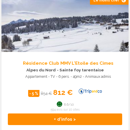
Le moins cher
Résidence Club MMV L'Etoile des Cimes
Alpes du Nord
- Sainte foy tarentaise
Appartement - TV - 6 pers. - 49m2 - Animaux admis
812 €
- 5 %
854 €
8.6/10
594 avis sur 10 sites
+ d'infos >