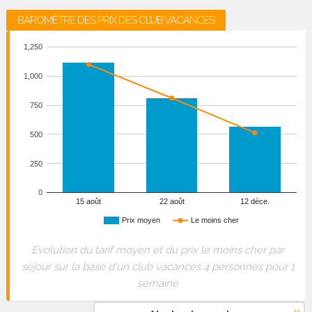
BAROMÈTRE DES PRIX DES CLUB VACANCES
1,250
1,000
750
500
250
0
15 août
22 août
12 déce.
Prix moyen
Le moins cher
Evolution du tarif moyen et du prix le moins cher par
séjour sur la base d'un club vacances 4 personnes pour 1
semaine