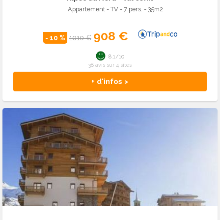
Appartement - TV - 7 pers. - 35m2
908 €
- 10 %
1010 €
8.1/10
38 avis sur 4 sites
+ d'infos >