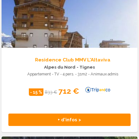
Residence Club MMV L'Altaviva
Alpes du Nord
- Tignes
Appartement - TV - 4 pers. - 31m2 - Animaux admis
712 €
- 15 %
833 €
+ d'infos >