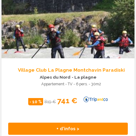
Village Club La Plagne Montchavin Paradiski
Alpes du Nord
- La plagne
Appartement - TV - 6 pers. - 30m2
741 €
- 10 %
819 €
+ d'infos >