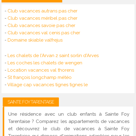
-
Club vacances autrans pas cher
-
Club vacances méribel pas cher
-
Club vacances savoie pas cher
-
Club vacances val cenis pas cher
-
Domaine skiable valfrejus
-
Les chalets de l'Arvan 2 saint sorlin d'Arves
-
Les coches les chalets de wengen
-
Location vacances val thorens
-
St françois longchamp météo
-
Village cap vacances tignes tignes le
SAINTE FOY TARENTAISE
Une résidence avec un club enfants à Sainte Foy
Tarentaise ? Comparez les appartements de vacances
et découvrez le club de vacances à Sainte Foy
Tarentaise qui dispose d'animations adaptées pour les