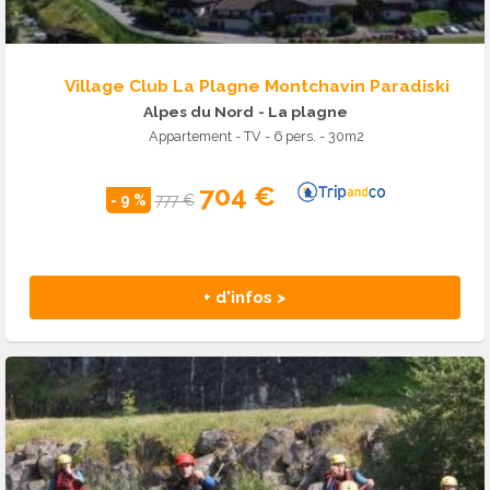
Village Club La Plagne Montchavin Paradiski
Alpes du Nord
- La plagne
Appartement - TV - 6 pers. - 30m2
704 €
- 9 %
777 €
+ d'infos >