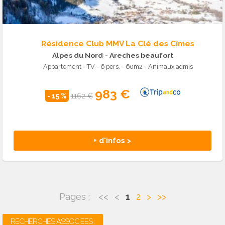
Résidence Club MMV La Clé des Cîmes
Alpes du Nord
- Areches beaufort
Appartement - TV - 6 pers. - 60m2 - Animaux admis
983 €
- 15 %
1162 €
+ d'infos >
Pages :
<<
<
1
2
>
>>
RECHERCHES ASSOCIÉES :