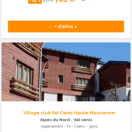
- 15 %
917 €
+ d'infos >
Village club Val Cenis Haute Maurienne
Alpes du Nord
- Val cenis
Appartement - TV - 7 pers. - 35m2