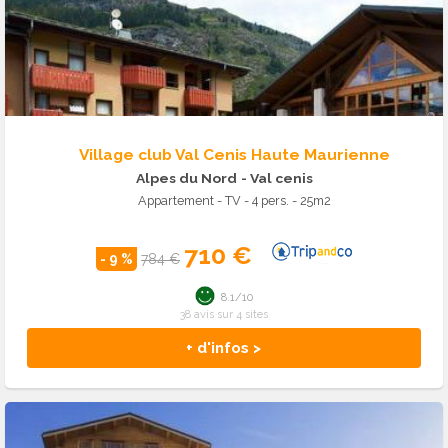
Village club Val Cenis Haute Maurienne
Alpes du Nord
- Val cenis
Appartement - TV - 4 pers. - 25m2
710 €
- 9 %
784 €
8.1/10
38 avis sur 4 sites
+ d'infos >