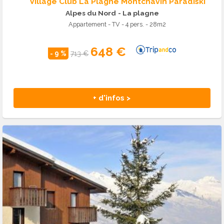
Village Club La Plagne Montchavin Paradiski
Alpes du Nord
- La plagne
Appartement - TV - 4 pers. - 28m2
648 €
- 9 %
713 €
+ d'infos >