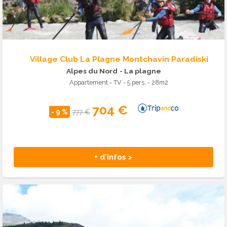
Village Club La Plagne Montchavin Paradiski
Alpes du Nord
- La plagne
Appartement - TV - 5 pers. - 28m2
704 €
- 9 %
777 €
+ d'infos >