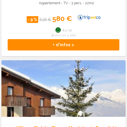
Appartement - TV - 3 pers. - 22m2
580 €
- 9 %
636 €
8.1/10
38 avis sur 4 sites
+ d'infos >