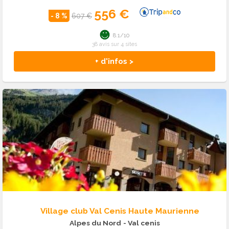
556 €
- 8 %
607 €
8.1/10
38 avis sur 4 sites
+ d'infos >
Village club Val Cenis Haute Maurienne
Alpes du Nord
- Val cenis