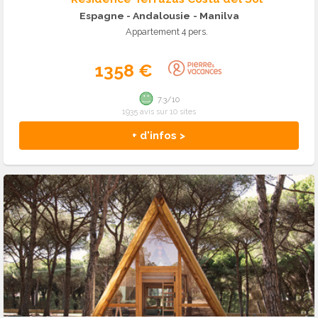
Espagne - Andalousie
- Manilva
Appartement 4 pers.
1358 €
7.3/10
1935 avis sur 10 sites
+ d'infos >