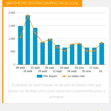
BAROMÈTRE DES PRIX CAMPING TAIGA CONIL
2,000
1,500
1,000
500
0
08 août
22 août
05 sept.
19 sept.
03 octo.
17 octo.
15 août
29 août
12 sept.
26 sept.
10 octo.
24…
Prix moyen
Le moins cher
Evolution du tarif moyen et du prix le moins cher par
séjour sur la base d'un club vacances 4 personnes pour 1
semaine