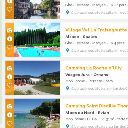
Gîte - Terrasse - Mitoyen - TV - 4 pers
Club vacances situé à 148.1 km des 
Village Vvf La Fraisegoutte
Alsace
- Saales
Gîte - Terrasse - Mitoyen - TV 4 pers.
Club vacances situé à 148.1 km des 
Camping La Roche d'Ully
Vosges Jura
- Ornans
Mobil home - Terrasse 4 pers.
Club vacances situé à 95.5 km des C
Camping Saint Disdille Tho
Alpes du Nord
- Evian
Club vacances situé à 174.4 km des 