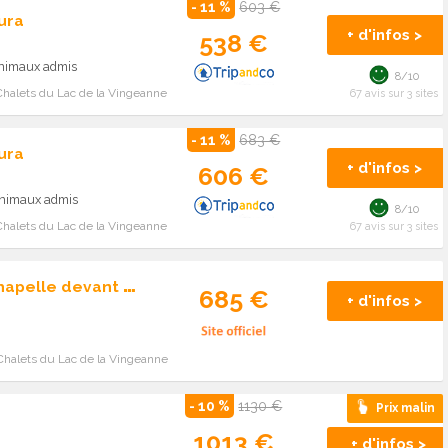
- 11 %
603 €
ura
+ d'infos >
538 €
Animaux admis
8/10
Chalets du Lac de la Vingeanne
67 avis sur 3 sites
- 11 %
683 €
ura
+ d'infos >
606 €
Animaux admis
8/10
Chalets du Lac de la Vingeanne
67 avis sur 3 sites
C
amping Les Pinasses La Chapelle devant Bruyères
685 €
+ d'infos >
Chalets du Lac de la Vingeanne
- 10 %
1130 €
Prix malin
1013 €
+ d'infos >