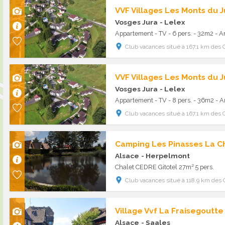
VVF Villages Les Monts du J
Vosges Jura
- Lelex
Appartement - TV - 6 pers. - 32m2 - 
Club vacances situé à 167.1 km des 
VVF Villages Les Monts du J
Vosges Jura
- Lelex
Appartement - TV - 8 pers. - 36m2 - 
Club vacances situé à 167.1 km des 
Alsace
- Herpelmont
Chalet CEDRE Gitotel 27m² 5 pers.
Club vacances situé à 118.9 km des 
Village Vvf La Fraisegoutte
Alsace
- Saales