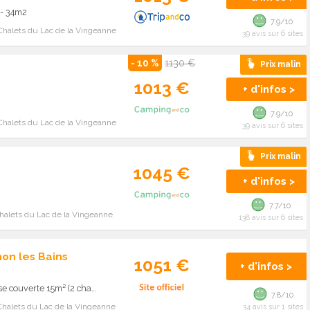
. - 34m2
7.9/10
Chalets du Lac de la Vingeanne
39 avis sur 6 sites
- 10 %
1130 €
Prix malin
1013 €
+ d'infos >
7.9/10
Chalets du Lac de la Vingeanne
39 avis sur 6 sites
Prix malin
1045 €
+ d'infos >
7.7/10
halets du Lac de la Vingeanne
138 avis sur 6 sites
non les Bains
1051 €
+ d'infos >
Mobilhome EDELWEISS 31m² - terrasse couverte 15m² (2 chambres) 4 pers.
7.8/10
Chalets du Lac de la Vingeanne
34 avis sur 1 sites