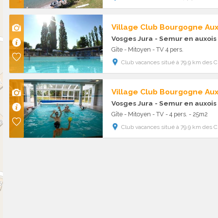
Village Club Bourgogne Au
Vosges Jura
- Semur en auxois
Gîte - Mitoyen - TV 4 pers.
Club vacances situé à 79.9 km des C
Village Club Bourgogne Au
Vosges Jura
- Semur en auxois
Gîte - Mitoyen - TV - 4 pers. - 25m2
Club vacances situé à 79.9 km des C