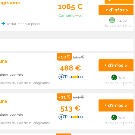
Vingeanne
1065 €
+ d'infos >
7.4/10
Restaurant sur place
382 avis sur 4 sites
- 10 %
545 €
ura
+ d'infos >
488 €
Animaux admis
8/10
Chalets du Lac de la Vingeanne
67 avis sur 3 sites
- 11 %
574 €
ura
+ d'infos >
513 €
Animaux admis
8/10
Chalets du Lac de la Vingeanne
67 avis sur 3 sites