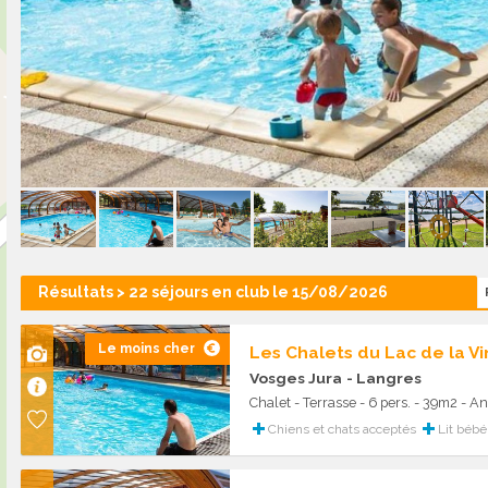
Résultats > 22 séjours en club le 15/08/2026
Le moins cher
Les Chalets du Lac de la 
Vosges Jura
- Langres
Chalet - Terrasse - 6 pers. - 39m2 - 
Chiens et chats acceptés
Lit bébé