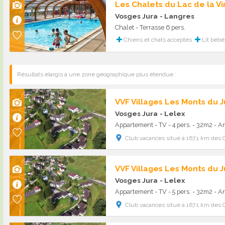
Les Chalets du Lac de la 
Vosges Jura
- Langres
Chalet - Terrasse 6 pers.
Chiens et chats acceptés
Lit bébé
Résultats élargis à une zone géographique plus étendue :
VVF Villages Les Monts du J
Vosges Jura
- Lelex
Appartement - TV - 4 pers. - 32m2 - 
Club vacances situé à 167.1 km des 
VVF Villages Les Monts du J
Vosges Jura
- Lelex
Appartement - TV - 5 pers. - 32m2 - 
Club vacances situé à 167.1 km des 