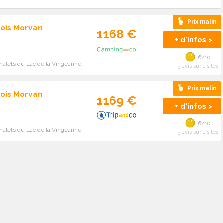
Prix malin
xois Morvan
1168 €
+ d'infos >
6/10
halets du Lac de la Vingeanne
5 avis sur 1 sites
Prix malin
xois Morvan
1169 €
+ d'infos >
6/10
halets du Lac de la Vingeanne
5 avis sur 1 sites