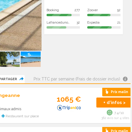
Booking
277
Zoover
52
Lafrancedunordausud
32
Expedia
21
Prix TTC par semaine (Frais de dossier inclus)
PARTAGER
Prix malin
Vingeanne
1065 €
+ d'infos >
Animaux admis
7.4/10
Restaurant sur place
382 avis sur 4 sites
Prix malin