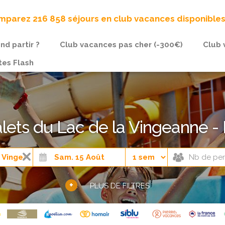
parez 216 858 séjours en club vacances disponible
nd partir ?
Club vacances pas cher (-300€)
Club 
tes Flash
lets du Lac de la Vingeanne -
+
PLUS DE FILTRES