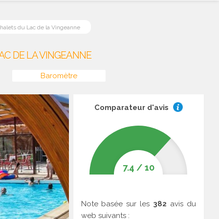
halets du Lac de la Vingeanne
AC DE LA VINGEANNE
Baromètre
Comparateur d'avis
7.4
/
10
Note basée sur les
382
avis du
web suivants :