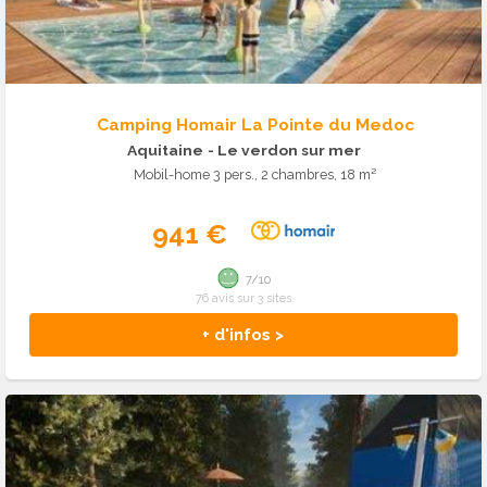
Camping Homair La Pointe du Medoc
Aquitaine
- Le verdon sur mer
Mobil-home 3 pers., 2 chambres, 18 m²
941 €
7/10
76 avis sur 3 sites
+ d'infos >