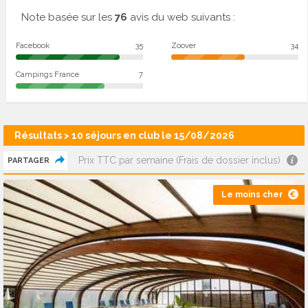
Note basée sur les
76
avis du web suivants :
Facebook
35
Zoover
34
Campings France
7
Résultats > 10 séjours en club le 15/08/2026
Prix TTC par semaine (Frais de dossier inclus)
PARTAGER
Le moins cher