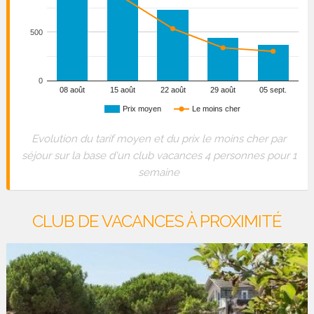
500
0
08 août
15 août
22 août
29 août
05 sept.
Prix moyen
Le moins cher
Evolution du tarif moyen et du prix le moins cher par
séjour sur la base d'un club vacances 4 personnes pour 1
semaine
CLUB DE VACANCES À PROXIMITÉ