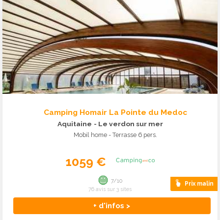
Camping Homair La Pointe du Medoc
Aquitaine
- Le verdon sur mer
Mobil home - Terrasse 6 pers.
1059 €
7/10
Prix malin
76 avis sur 3 sites
+ d'infos >