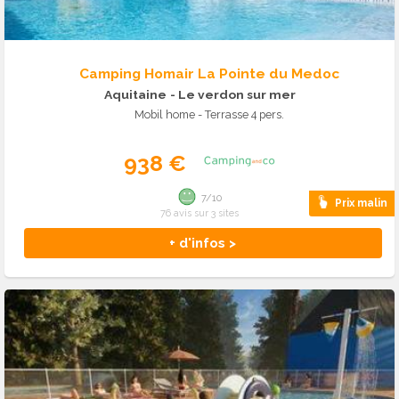
Camping Homair La Pointe du Medoc
Aquitaine
- Le verdon sur mer
Mobil home - Terrasse 4 pers.
938 €
7/10
Prix malin
76 avis sur 3 sites
+ d'infos >