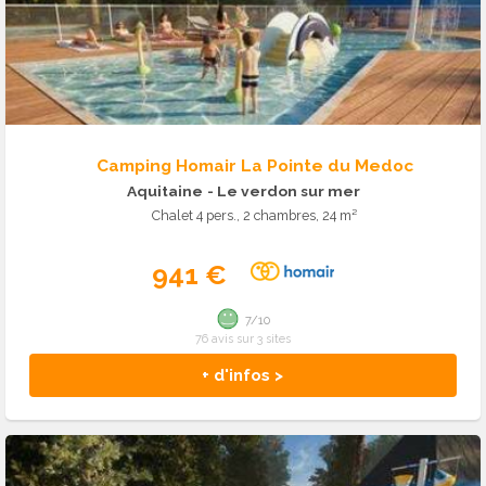
Camping Homair La Pointe du Medoc
Aquitaine
- Le verdon sur mer
Chalet 4 pers., 2 chambres, 24 m²
941 €
7/10
76 avis sur 3 sites
+ d'infos >