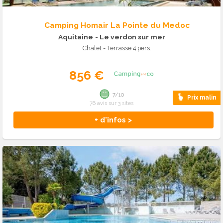
Camping Homair La Pointe du Medoc
Aquitaine
- Le verdon sur mer
Chalet - Terrasse 4 pers.
856 €
7/10
Prix malin
76 avis sur 3 sites
+ d'infos >