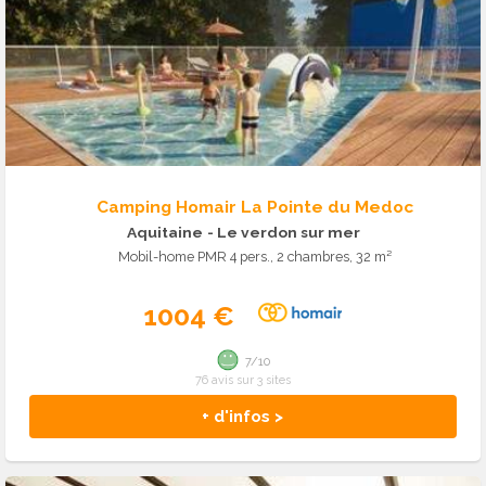
Camping Homair La Pointe du Medoc
Aquitaine
- Le verdon sur mer
Mobil-home PMR 4 pers., 2 chambres, 32 m²
1004 €
7/10
76 avis sur 3 sites
+ d'infos >