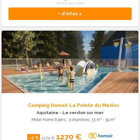
76 avis sur 3 sites
+ d'infos >
Camping Homair La Pointe du Medoc
Aquitaine
- Le verdon sur mer
Mobil-home 6 pers., 3 chambres, 33 m² - 39 m²
1270 €
- 0 %
1274 €