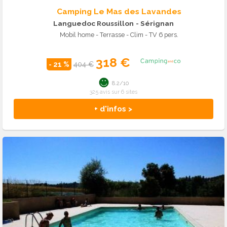
Camping Le Mas des Lavandes
Languedoc Roussillon
- Sérignan
Mobil home - Terrasse - Clim - TV 6 pers.
318 €
- 21 %
404 €
8.2/10
325 avis sur 6 sites
+ d'infos >