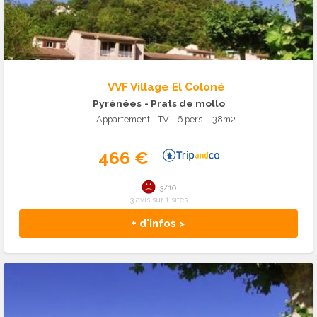
VVF Village El Coloné
Pyrénées
- Prats de mollo
Appartement - TV - 6 pers. - 38m2
466 €
3/10
3 avis sur 1 sites
+ d'infos >