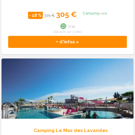
305 €
- 18 %
371 €
7/10
202 avis sur 3 sites
+ d'infos >
Camping Le Mas des Lavandes