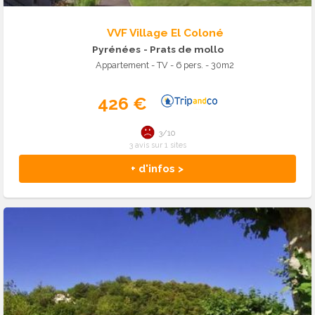
VVF Village El Coloné
Pyrénées
- Prats de mollo
Appartement - TV - 6 pers. - 30m2
426 €
3/10
3 avis sur 1 sites
+ d'infos >