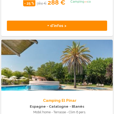
288 €
- 25 %
384 €
+ d'infos >
Camping El Pinar
Espagne - Catalogne
- Blanès
Mobil home - Terrasse - Clim 6 pers.