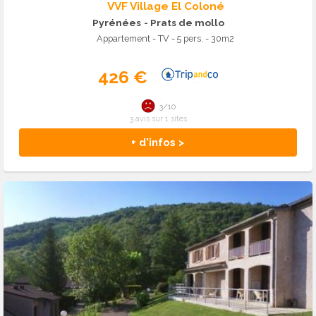
VVF Village El Coloné
Pyrénées
- Prats de mollo
Appartement - TV - 5 pers. - 30m2
426 €
3/10
3 avis sur 1 sites
+ d'infos >