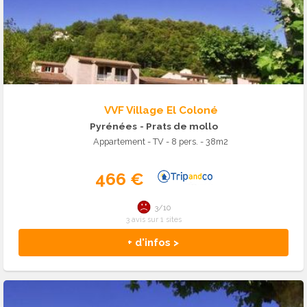
VVF Village El Coloné
Pyrénées
- Prats de mollo
Appartement - TV - 8 pers. - 38m2
466 €
3/10
3 avis sur 1 sites
+ d'infos >