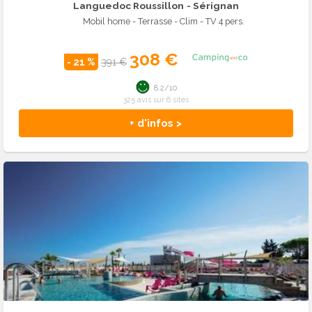
Languedoc Roussillon
- Sérignan
Mobil home - Terrasse - Clim - TV 4 pers.
308 €
- 21 %
391 €
8.2/10
325 avis sur 6 sites
+ d'infos >