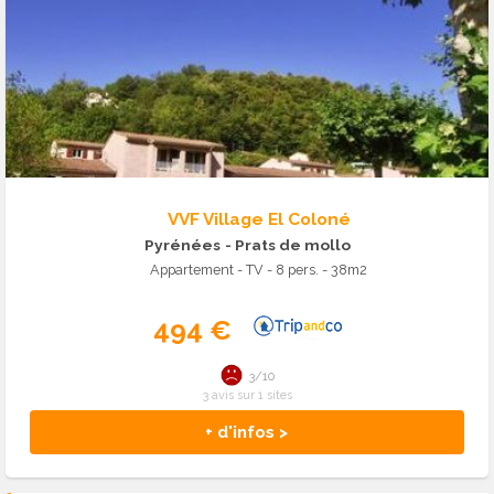
VVF Village El Coloné
Pyrénées
- Prats de mollo
Appartement - TV - 8 pers. - 38m2
494 €
3/10
3 avis sur 1 sites
+ d'infos >