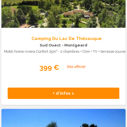
Camping Du Lac De Thésauque
Sud Ouest
- Montgeard
Mobil-home riviera Confort 25m² - 2 chambres + 
399 €
+ d'infos >