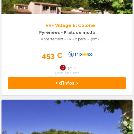
VVF Village El Coloné
Pyrénées
- Prats de mollo
Appartement - TV - 6 pers. - 38m2
453 €
3/10
3 avis sur 1 sites
+ d'infos >