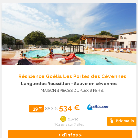
Résidence Goélia Les Portes des Cévennes
Languedoc Roussillon
- Sauve en cévennes
MAISON 4 PIECES DUPLEX 8 PERS.
534 €
- 39 %
882 €
6.8/10
Prix malin
704 avis sur 7 sites
+ d'infos >