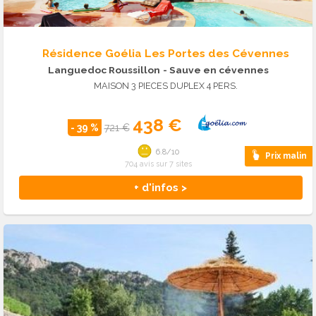
Résidence Goélia Les Portes des Cévennes
Languedoc Roussillon
- Sauve en cévennes
MAISON 3 PIECES DUPLEX 4 PERS.
438 €
- 39 %
721 €
6.8/10
Prix malin
704 avis sur 7 sites
+ d'infos >