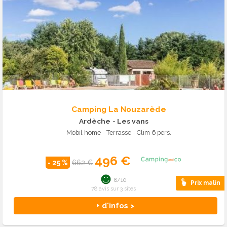
Camping La Nouzarède
Ardèche
- Les vans
Mobil home - Terrasse - Clim 6 pers.
496 €
- 25 %
662 €
8/10
Prix malin
78 avis sur 3 sites
+ d'infos >