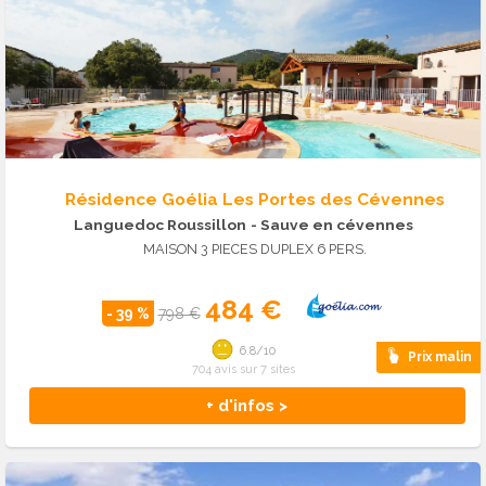
Résidence Goélia Les Portes des Cévennes
Languedoc Roussillon
- Sauve en cévennes
MAISON 3 PIECES DUPLEX 6 PERS.
484 €
- 39 %
798 €
6.8/10
Prix malin
704 avis sur 7 sites
+ d'infos >