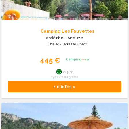
Camping Les Fauvettes
Ardèche
- Anduze
Chalet - Terrasse 4 pers.
445 €
8.5/10
194 avis sur 3 sites
+ d'infos >