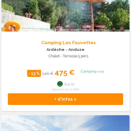
Camping Les Fauvettes
Ardèche
- Anduze
Chalet - Terrasse 5 pers.
475 €
- 13 %
546 €
8.5/10
194 avis sur 3 sites
+ d'infos >