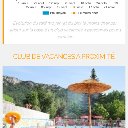
15 août
29 août
12 sept.
26 sept.
10 octo.
24 octo.
19…
22 août
05 sept.
19 sept.
03 octo.
17 octo.
21 nove.
Prix moyen
Le moins cher
Evolution du tarif moyen et du prix le moins cher par
séjour sur la base d'un club vacances 4 personnes pour 1
semaine
CLUB DE VACANCES À PROXIMITÉ