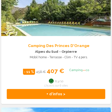
Camping Des Princes D'Orange
Alpes du Sud
- Orpierre
Mobil home - Terrasse - Clim - TV 4 pers.
407 €
- 11 %
458 €
8.3/10
175 avis sur 6 sites
+ d'infos >