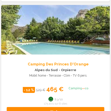
Camping Des Princes D'Orange
Alpes du Sud
- Orpierre
Mobil home - Terrasse - Clim - TV 6 pers.
465 €
- 12 %
529 €
8.3/10
175 avis sur 6 sites