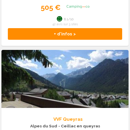
505 €
8.1/10
42 avis sur 3 sites
+ d'infos >
VVF Queyras
Alpes du Sud
- Ceillac en queyras