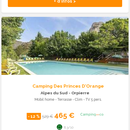
+ d'infos >
Camping Des Princes D'Orange
Alpes du Sud
- Orpierre
Mobil home - Terrasse - Clim - TV 5 pers.
465 €
- 12 %
529 €
8.3/10