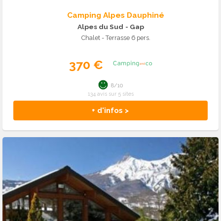
Camping Alpes Dauphiné
Alpes du Sud
- Gap
Chalet - Terrasse 6 pers.
370 €
8/10
134 avis sur 5 sites
+ d'infos >