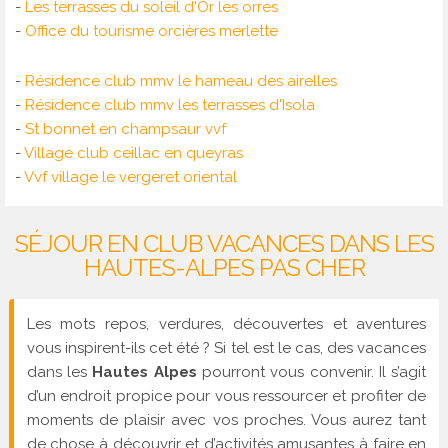
-
Les terrasses du soleil d'Or les orres
-
Office du tourisme orcières merlette
-
Résidence club mmv le hameau des airelles
-
Résidence club mmv les terrasses d'Isola
-
St bonnet en champsaur vvf
-
Village club ceillac en queyras
-
Vvf village le vergeret oriental
SÉJOUR EN CLUB VACANCES DANS LES
HAUTES-ALPES PAS CHER
Les mots repos, verdures, découvertes et aventures
vous inspirent-ils cet été ? Si tel est le cas, des vacances
dans les
Hautes Alpes
pourront vous convenir. Il s’agit
d’un endroit propice pour vous ressourcer et profiter de
moments de plaisir avec vos proches. Vous aurez tant
de chose à découvrir et d’activités amusantes à faire en