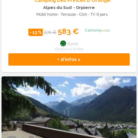
Camping Des Princes D'Orange
Alpes du Sud
- Orpierre
Mobil home - Terrasse - Clim - TV 6 pers.
583 €
- 13 %
670 €
8.3/10
175 avis sur 6 sites
+ d'infos >