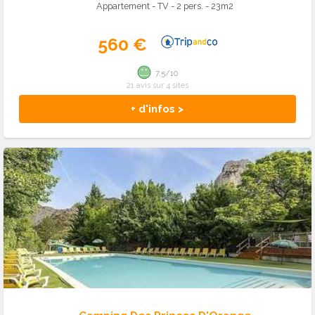
Appartement - TV - 2 pers. - 23m2
560 €
7.5/10
21 avis sur 4 sites
+ d'infos >