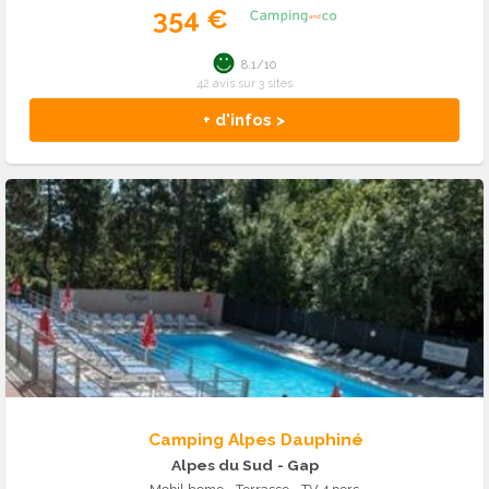
354 €
8.1/10
42 avis sur 3 sites
+ d'infos >
Camping Alpes Dauphiné
Alpes du Sud
- Gap