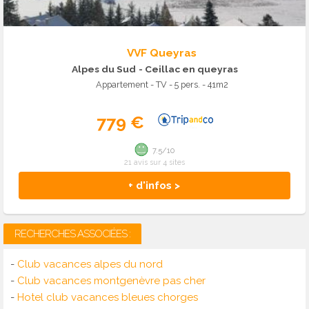
VVF Queyras
Alpes du Sud
- Ceillac en queyras
Appartement - TV - 5 pers. - 41m2
779 €
7.5/10
21 avis sur 4 sites
+ d'infos >
RECHERCHES ASSOCIÉES :
-
Club vacances alpes du nord
-
Club vacances montgenèvre pas cher
-
Hotel club vacances bleues chorges