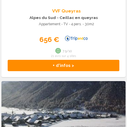
VVF Queyras
Alpes du Sud
- Ceillac en queyras
Appartement - TV - 4 pers. - 30m2
656 €
7.5/10
21 avis sur 4 sites
+ d'infos >