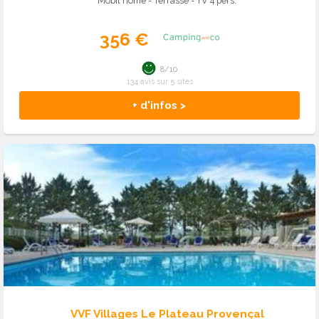
Mobil home - Terrasse - TV 4 pers.
356 €
8/10
134 avis sur 5 sites
+ d'infos >
VVF Villages Le Plateau Provençal