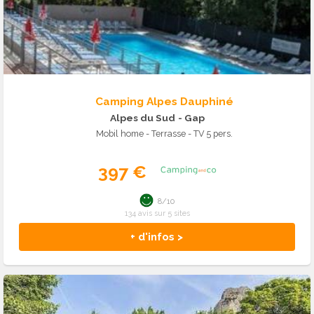
Camping Alpes Dauphiné
Alpes du Sud
- Gap
Mobil home - Terrasse - TV 5 pers.
397 €
8/10
134 avis sur 5 sites
+ d'infos >