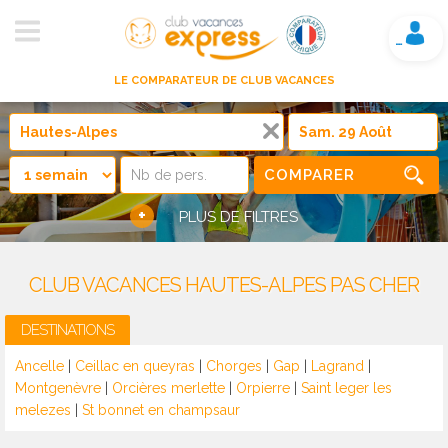
Mon compte
LE COMPARATEUR DE CLUB VACANCES
COMPARER
+
PLUS DE FILTRES
CLUB VACANCES HAUTES-ALPES PAS CHER
DESTINATIONS
Ancelle
|
Ceillac en queyras
|
Chorges
|
Gap
|
Lagrand
|
Montgenèvre
|
Orcières merlette
|
Orpierre
|
Saint leger les
melezes
|
St bonnet en champsaur