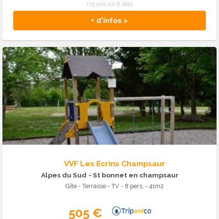
175 avis sur 6 sites
+ d'infos >
VVF Les Ecrins Champsaur
Alpes du Sud
- St bonnet en champsaur
Gîte - Terrasse - TV - 8 pers. - 41m2
505 €