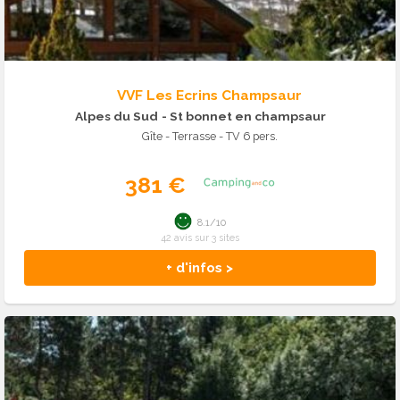
VVF Les Ecrins Champsaur
Alpes du Sud
- St bonnet en champsaur
Gîte - Terrasse - TV 6 pers.
381 €
8.1/10
42 avis sur 3 sites
+ d'infos >