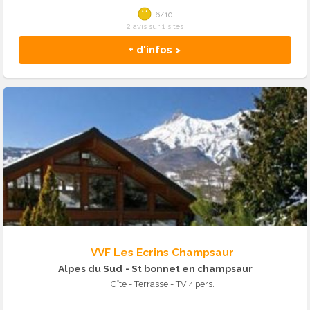
6/10
2 avis sur 1 sites
+ d'infos >
VVF Les Ecrins Champsaur
Alpes du Sud
- St bonnet en champsaur
Gîte - Terrasse - TV 4 pers.