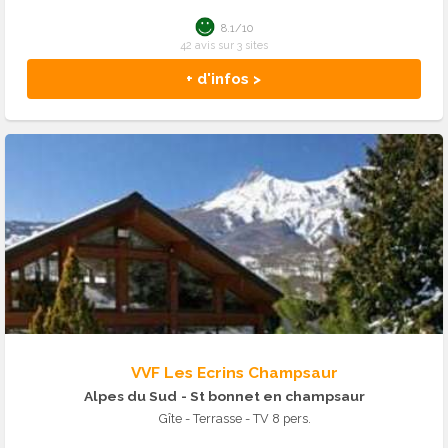
8.1/10
42 avis sur 3 sites
+ d'infos >
VVF Les Ecrins Champsaur
Alpes du Sud
- St bonnet en champsaur
Gîte - Terrasse - TV 8 pers.