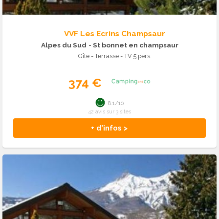
VVF Les Ecrins Champsaur
Alpes du Sud
- St bonnet en champsaur
Gîte - Terrasse - TV 5 pers.
374 €
8.1/10
42 avis sur 3 sites
+ d'infos >