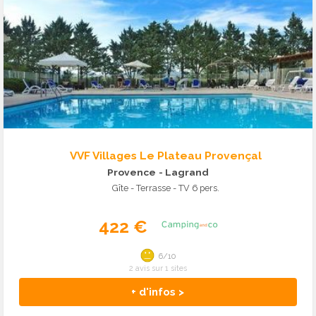
VVF Villages Le Plateau Provençal
Provence
- Lagrand
Gîte - Terrasse - TV 6 pers.
422 €
6/10
2 avis sur 1 sites
+ d'infos >