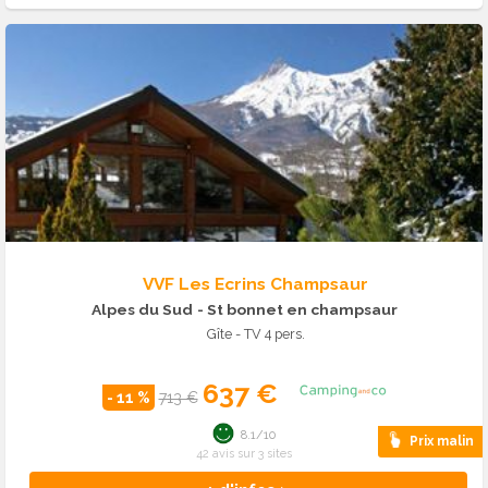
VVF Les Ecrins Champsaur
Alpes du Sud
- St bonnet en champsaur
Gîte - TV 4 pers.
637 €
- 11 %
713 €
8.1/10
Prix malin
42 avis sur 3 sites