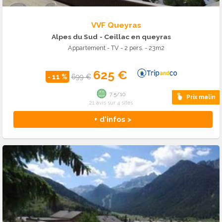
VVF Queyras
Alpes du Sud
- Ceillac en queyras
Appartement - TV - 2 pers. - 23m2
625 €
- 11 %
699 €
7.5/10
Prix malin
21 avis sur 4 sites
+ d'infos >