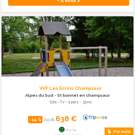
+ d'infos >
VVF Les Ecrins Champsaur
Alpes du Sud
- St bonnet en champsaur
Gîte - TV - 4 pers. - 35m2
638 €
- 11 %
713 €
8.1/10
Prix malin