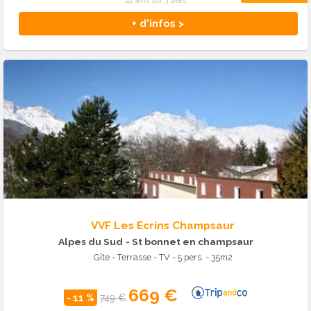
42 avis sur 3 sites
+ d'infos >
VVF Les Ecrins Champsaur
Alpes du Sud
- St bonnet en champsaur
Gîte - Terrasse - TV - 5 pers. - 35m2
669 €
- 11 %
749 €