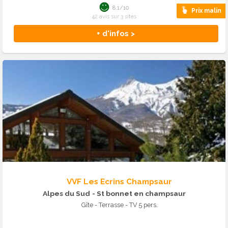
8.1/10
Prix malin
42 avis sur 3 sites
+ d'infos >
VVF Les Ecrins Champsaur
Alpes du Sud
- St bonnet en champsaur
Gîte - Terrasse - TV 5 pers.