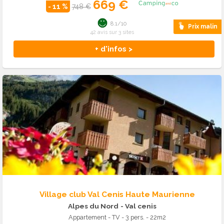
669 €
- 11 %
748 €
8.1/10
Prix malin
42 avis sur 3 sites
+ d'infos >
Village club Val Cenis Haute Maurienne
Alpes du Nord
- Val cenis
Appartement - TV - 3 pers. - 22m2