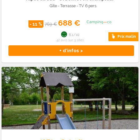
Gîte - Terrasse - TV 6 pers.
688 €
- 11 %
769 €
8.1/10
Prix malin
42 avis sur 3 sites
+ d'infos >