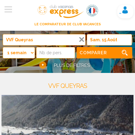
Mon compte
LE COMPARATEUR DE CLUB VACANCES
COMPARER
+
PLUS DE FILTRES
VVF QUEYRAS