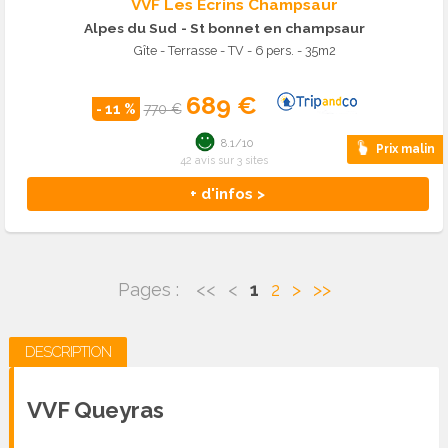
VVF Les Ecrins Champsaur
Alpes du Sud
- St bonnet en champsaur
Gîte - Terrasse - TV - 6 pers. - 35m2
689 €
- 11 %
770 €
8.1/10
Prix malin
42 avis sur 3 sites
+ d'infos >
Pages :
<<
<
1
2
>
>>
DESCRIPTION
VVF Queyras