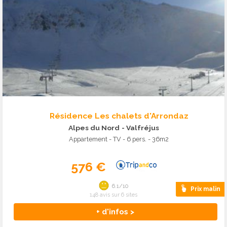
Résidence Les chalets d'Arrondaz
Alpes du Nord
- Valfréjus
Appartement - TV - 6 pers. - 36m2
576 €
6.1/10
Prix malin
148 avis sur 6 sites
+ d'infos >