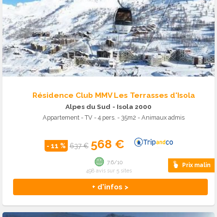
Résidence Club MMV Les Terrasses d'Isola
Alpes du Sud
- Isola 2000
Appartement - TV - 4 pers. - 35m2 - Animaux admis
568 €
- 11 %
637 €
7.6/10
Prix malin
498 avis sur 5 sites
+ d'infos >