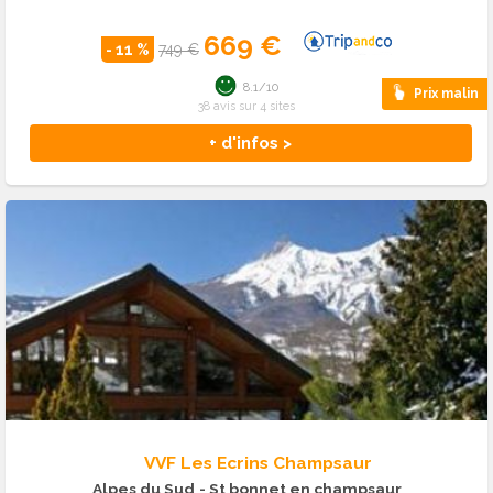
669 €
- 11 %
749 €
8.1/10
Prix malin
38 avis sur 4 sites
+ d'infos >
VVF Les Ecrins Champsaur
Alpes du Sud
- St bonnet en champsaur