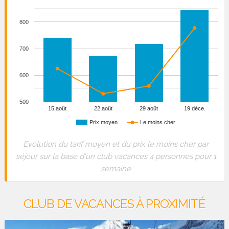
800
700
600
500
15 août
22 août
29 août
19 déce.
Prix moyen
Le moins cher
Evolution du tarif moyen et du prix le moins cher par
séjour sur la base d'un club vacances 4 personnes pour 1
semaine
CLUB DE VACANCES À PROXIMITÉ