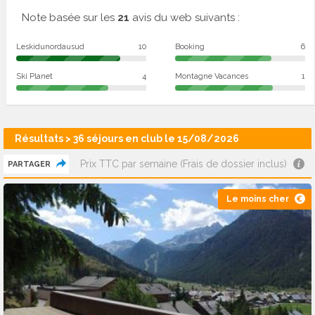
Note basée sur les
21
avis du web suivants :
Leskidunordausud
10
Booking
6
Ski Planet
4
Montagne Vacances
1
Résultats > 36 séjours en club le 15/08/2026
Prix TTC par semaine (Frais de dossier inclus)
PARTAGER
Le moins cher