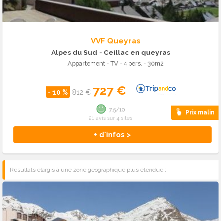
VVF Queyras
Alpes du Sud
- Ceillac en queyras
Appartement - TV - 4 pers. - 30m2
727 €
- 10 %
812 €
7.5/10
Prix malin
21 avis sur 4 sites
+ d'infos >
Résultats élargis à une zone géographique plus étendue :