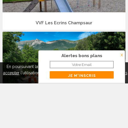
VVF Les Ecrins Champsaur
x
Alertes bons plans
En poursuivant la navigation sur ce site, vous pouvez
refuser
ou
accepter
l'utilisation de cookies pour mieux vous servir.
A propos
des cookies
Fermer
Camping Alpes Dauphiné
DESTINATION EXPRESS SAS - RCS Créteil 515 038 248 |
Contact
|