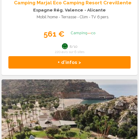
Camping Marjal Eco Camping Resort Crevillente
Espagne Rég. Valence
- Alicante
Mobil home - Terrasse - Clim - TV 6 pers.
561 €
8/10
220 avis sur 6 sites
+ d'infos >