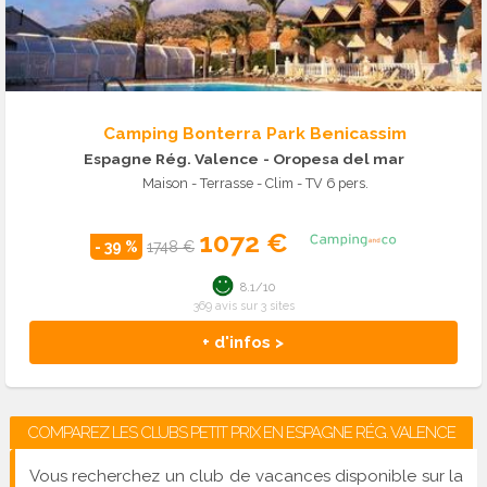
Camping Bonterra Park Benicassim
Espagne Rég. Valence
- Oropesa del mar
Maison - Terrasse - Clim - TV 6 pers.
1072 €
- 39 %
1748 €
8.1/10
369 avis sur 3 sites
+ d'infos >
COMPAREZ LES CLUBS PETIT PRIX EN ESPAGNE RÉG. VALENCE
Vous recherchez un club de vacances disponible sur la