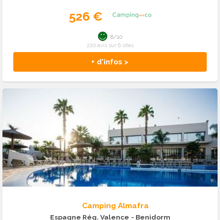
526 €
8/10
220 avis sur 6 sites
+ d'infos >
Camping Almafra
Espagne Rég. Valence
- Benidorm