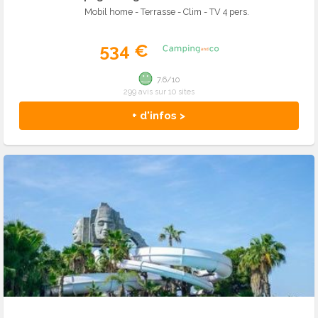
Mobil home - Terrasse - Clim - TV 4 pers.
534 €
7.6/10
299 avis sur 10 sites
+ d'infos >