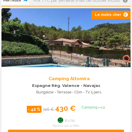
Prix TTC par semaine (Frais de dossier inclus)
PARTAGER
Le moins cher
Camping Altomira
Espagne Rég. Valence
- Navajas
Bungalow - Terrasse - Clim - TV 5 pers.
430 €
- 42 %
746 €
8.1/10
84 avis sur 4 sites