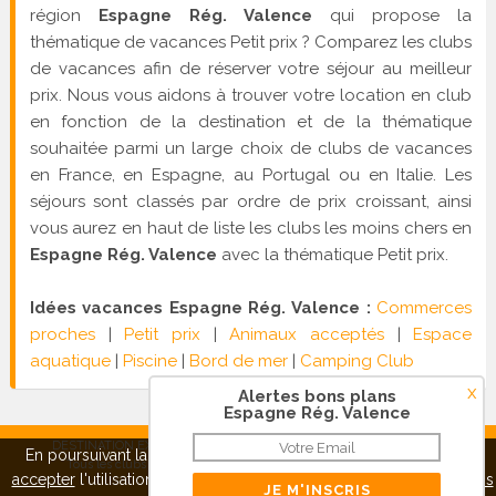
région
Espagne Rég. Valence
qui propose la
thématique de vacances Petit prix ? Comparez les clubs
de vacances afin de réserver votre séjour au meilleur
prix. Nous vous aidons à trouver votre location en club
en fonction de la destination et de la thématique
souhaitée parmi un large choix de clubs de vacances
en France, en Espagne, au Portugal ou en Italie. Les
séjours sont classés par ordre de prix croissant, ainsi
vous aurez en haut de liste les clubs les moins chers en
Espagne Rég. Valence
avec la thématique Petit prix.
Idées vacances Espagne Rég. Valence :
Commerces
proches
|
Petit prix
|
Animaux acceptés
|
Espace
aquatique
|
Piscine
|
Bord de mer
|
Camping Club
x
Alertes bons plans
Espagne Rég. Valence
DESTINATION EXPRESS SAS - RCS Créteil 515 038 248 |
Contact
|
En poursuivant la navigation sur ce site, vous pouvez
refuser
ou
Tous les clubs vacances
|
Mentions légales
|
Qui sommes-
accepter
l'utilisation de cookies pour mieux vous servir.
A propos
nous ?
|
Confidentialité