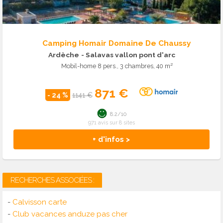
Camping Homair Domaine De Chaussy
Ardèche
- Salavas vallon pont d'arc
Mobil-home 8 pers., 3 chambres, 40 m²
871 €
- 24 %
1141 €
8.2/10
971 avis sur 8 sites
+ d'infos >
RECHERCHES ASSOCIÉES :
-
Calvisson carte
-
Club vacances anduze pas cher