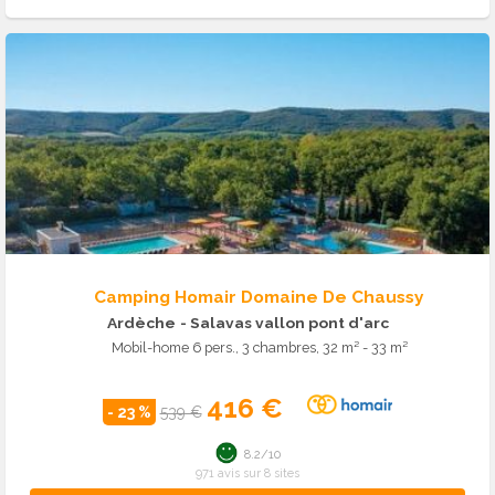
Camping Homair Domaine De Chaussy
Ardèche
- Salavas vallon pont d'arc
Mobil-home 6 pers., 3 chambres, 32 m² - 33 m²
416 €
- 23 %
539 €
8.2/10
971 avis sur 8 sites