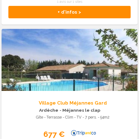
1 avis sur 1 sites
+ d'infos >
Village Club Méjannes Gard
Ardèche
- Méjannes le clap
Gîte - Terrasse - Clim - TV - 7 pers. - 54m2
677 €