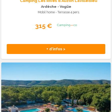
Camping Les Rives d'Auzon Lavilledieu
Ardèche
- Vogüe
Mobil home - Terrasse 4 pers.
315 €
+ d'infos >