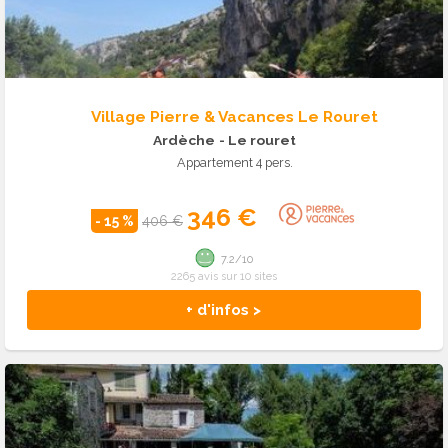
Village Pierre & Vacances Le Rouret
Ardèche
- Le rouret
Appartement 4 pers.
346 €
- 15 %
406 €
7.2/10
2265 avis sur 10 sites
+ d'infos >