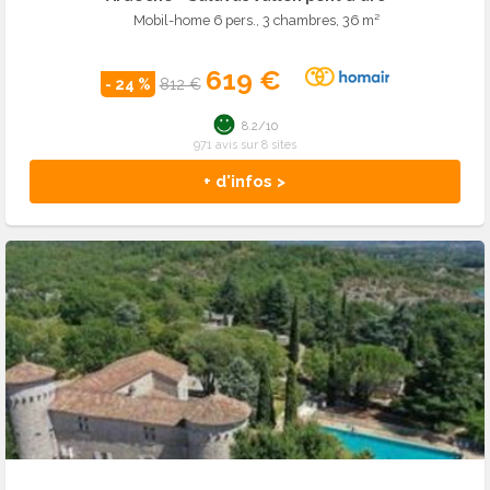
Mobil-home 6 pers., 3 chambres, 36 m²
619 €
- 24 %
812 €
8.2/10
971 avis sur 8 sites
+ d'infos >