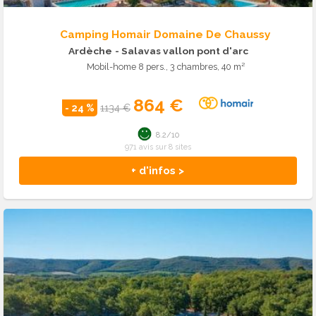
Camping Homair Domaine De Chaussy
Ardèche
- Salavas vallon pont d'arc
Mobil-home 8 pers., 3 chambres, 40 m²
864 €
- 24 %
1134 €
8.2/10
971 avis sur 8 sites
+ d'infos >