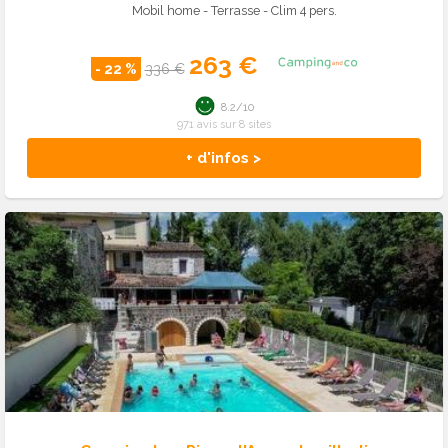
Mobil home - Terrasse - Clim 4 pers.
263 €
- 22 %
336 €
8.2/10
971 avis sur 8 sites
+ d'infos >