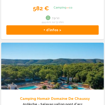
582 €
7.9/10
444 avis sur 9 sites
+ d'infos >
Camping Homair Domaine De Chaussy
Ardèche
- Salavas vallon pont d'arc