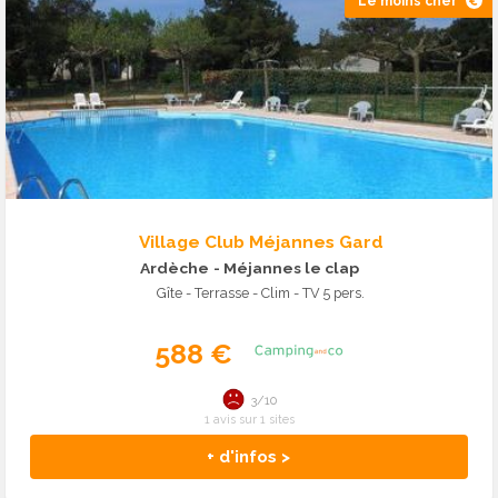
Le moins cher
Village Club Méjannes Gard
Ardèche
- Méjannes le clap
Gîte - Terrasse - Clim - TV 5 pers.
588 €
3/10
1 avis sur 1 sites
+ d'infos >