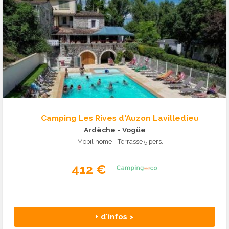
Camping Les Rives d'Auzon Lavilledieu
Ardèche
- Vogüe
Mobil home - Terrasse 5 pers.
412 €
+ d'infos >