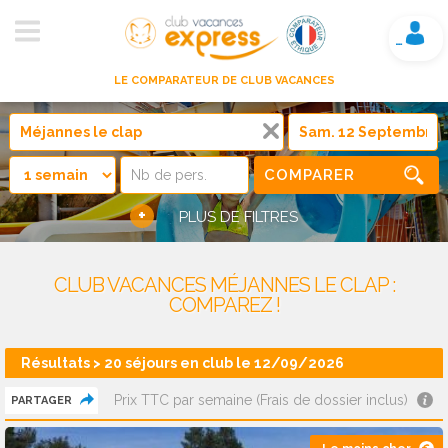
Mon compte
LE COMPARATEUR DE CLUB VACANCES
COMPARER
+
PLUS DE FILTRES
CLUB VACANCES MÉJANNES LE CLAP :
COMPAREZ !
Résultats > 20 séjours en club le 12/09/2026
Prix TTC par semaine (Frais de dossier inclus)
PARTAGER