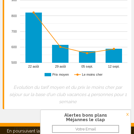
900
800
700
600
500
22 août
29 août
05 sept.
12 sept.
Prix moyen
Le moins cher
Evolution du tarif moyen et du prix le moins cher par
séjour sur la base d'un club vacances 4 personnes pour 1
semaine
x
Alertes bons plans
Méjannes le clap
DESTINATION EXPRESS SAS - RCS Créteil 515 038 248 |
Contact
|
En poursuivant la navigation sur ce site, vous pouvez
refuser
ou
Tous les clubs vacances
|
Mentions légales
|
Qui sommes-