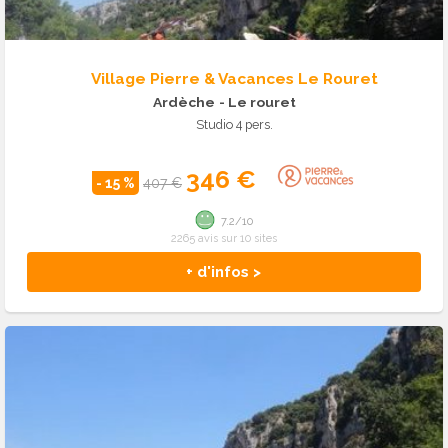
Village Pierre & Vacances Le Rouret
Ardèche
- Le rouret
Studio 4 pers.
346 €
- 15 %
407 €
7.2/10
2265 avis sur 10 sites
+ d'infos >