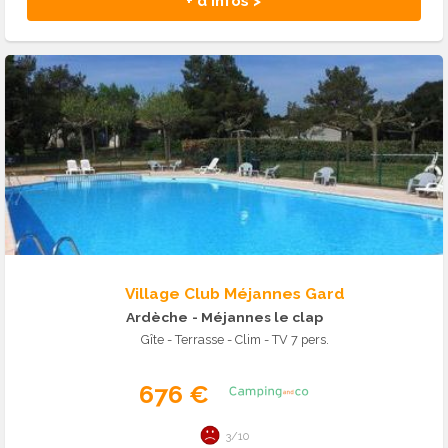
+ d'infos >
Village Club Méjannes Gard
Ardèche
- Méjannes le clap
Gîte - Terrasse - Clim - TV 7 pers.
676 €
3/10