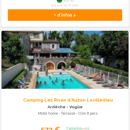
8.2/10
971 avis sur 8 sites
+ d'infos >
Camping Les Rives d'Auzon Lavilledieu
Ardèche
- Vogüe
Mobil home - Terrasse - Clim 8 pers.
573 €