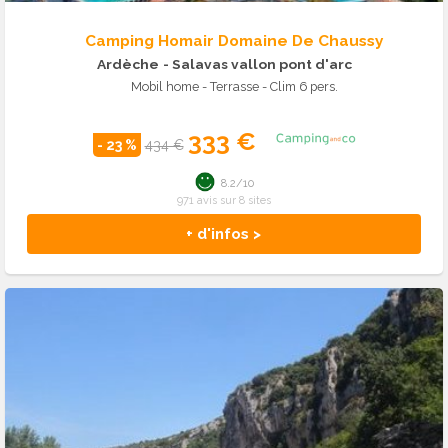
Camping Homair Domaine De Chaussy
Ardèche
- Salavas vallon pont d'arc
Mobil home - Terrasse - Clim 6 pers.
333 €
- 23 %
434 €
8.2/10
971 avis sur 8 sites
+ d'infos >