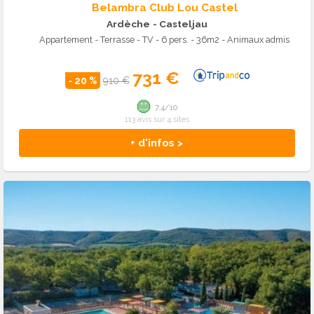
Belambra Club Lou Castel
Ardèche
- Casteljau
Appartement - Terrasse - TV - 6 pers. - 36m2 - Animaux admis
731 €
- 20 %
910 €
7.4/10
113 avis sur 4 sites
+ d'infos >