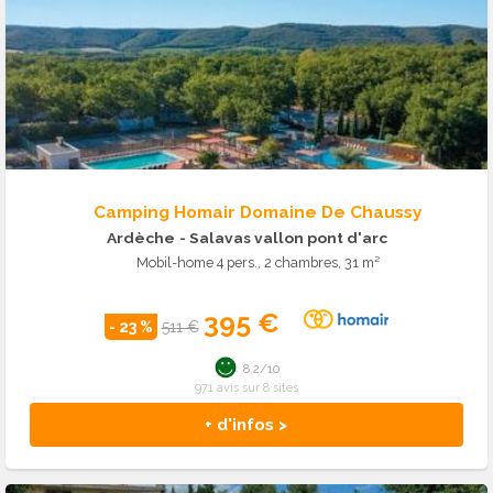
Camping Homair Domaine De Chaussy
Ardèche
- Salavas vallon pont d'arc
Mobil-home 4 pers., 2 chambres, 31 m²
395 €
- 23 %
511 €
8.2/10
971 avis sur 8 sites
+ d'infos >