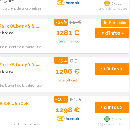
 - 32 m²
6.9/10
nt laurent de la cabrerisse
1152 avis sur 5 sites
- 25 %
1715 €
Prix malin
C
amping Taiga Bassegoda Park (Albanyà à 40 km)
1281 €
+ d'infos >
abrava
nt laurent de la cabrerisse
- 25 %
1715 €
C
amping Taiga Bassegoda Park (Albanyà à 40 km)
+ d'infos >
1286 €
abrava
nt laurent de la cabrerisse
- 16 %
1547 €
e de La Yole
+ d'infos >
1298 €
²
7.3/10
nt laurent de la cabrerisse
2298 avis sur 6 sites