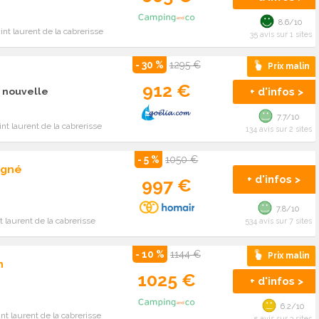
8.6/10
nt laurent de la cabrerisse
35 avis sur 1 sites
- 30 %
1295 €
Prix malin
912 €
+ d'infos >
a nouvelle
7.7/10
nt laurent de la cabrerisse
134 avis sur 2 sites
- 5 %
1050 €
agné
+ d'infos >
997 €
7.8/10
 laurent de la cabrerisse
534 avis sur 7 sites
- 10 %
1144 €
Prix malin
n
1025 €
+ d'infos >
6.2/10
nt laurent de la cabrerisse
5 avis sur 3 sites