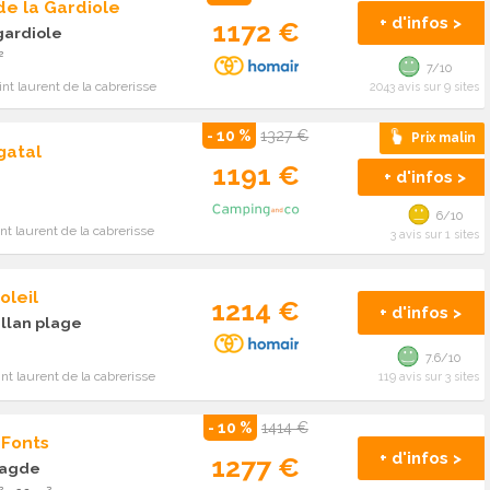
de la Gardiole
+ d'infos >
1172 €
 gardiole
²
7/10
nt laurent de la cabrerisse
2043 avis sur 9 sites
- 10 %
1327 €
Prix malin
gatal
1191 €
+ d'infos >
6/10
nt laurent de la cabrerisse
3 avis sur 1 sites
oleil
1214 €
+ d'infos >
illan plage
7.6/10
nt laurent de la cabrerisse
119 avis sur 3 sites
- 10 %
1414 €
 Fonts
+ d'infos >
1277 €
'agde