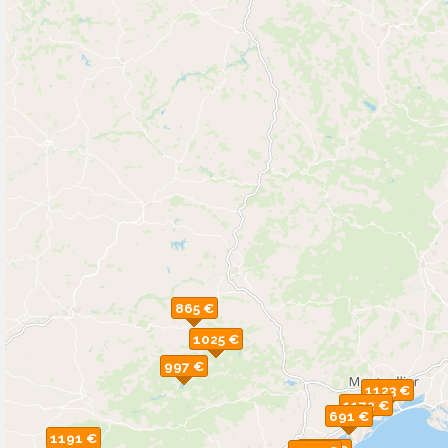
865 €
1025 €
997 €
1123 €
1172 €
691 €
1191 €