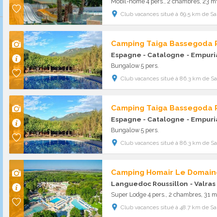
Mobil-home 4 pers., 2 chambres, 23 m²
Club vacances situé à 69.5 km de Sai
Espagne - Catalogne
- Empuri
Bungalow 5 pers.
Club vacances situé à 86.3 km de Sai
Espagne - Catalogne
- Empuri
Bungalow 5 pers.
Club vacances situé à 86.3 km de Sai
Camping Homair Le Domain
Languedoc Roussillon
- Valras
Super Lodge 4 pers., 2 chambres, 31 m
Club vacances situé à 48.7 km de Sai