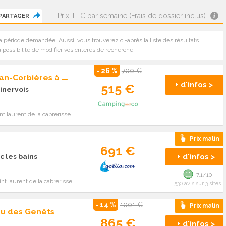
Prix TTC par semaine (Frais de dossier inclus)
PARTAGER
a période demandée. Aussi, vous trouverez ci-après la liste des résultats
 possibilité de modifier vos critères de recherche.
- 26 %
700 €
C
amping La Pinede (Lézignan-Corbières à 4 km)
+ d'infos >
515 €
minervois
t laurent de la cabrerisse
Prix malin
s
691 €
+ d'infos >
c les bains
7.1/10
nt laurent de la cabrerisse
530 avis sur 3 sites
- 14 %
1001 €
Prix malin
au des Genêts
865 €
+ d'infos >