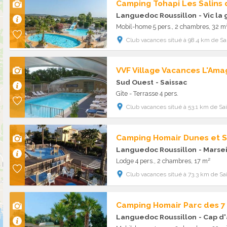
Camping Tohapi Les Salins 
Languedoc Roussillon
- Vic la
Mobil-home 5 pers., 2 chambres, 32 m
Club vacances situé à 98.4 km de Sai
VVF Village Vacances L'Ama
Sud Ouest
- Saissac
Gîte - Terrasse 4 pers.
Club vacances situé à 53.1 km de Sai
Camping Homair Dunes et S
Languedoc Roussillon
- Marse
Lodge 4 pers., 2 chambres, 17 m²
Club vacances situé à 73.3 km de Sai
Camping Homair Parc des 7
Languedoc Roussillon
- Cap d