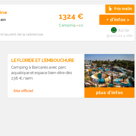
Prix malin
ine
1324 €
+ d'infos >
nan
8.2/10
nt laurent de la cabrerisse
39 avis sur 4 sites
LE FLORIDE ET L'EMBOUCHURE
Camping à Barcarès avec parc
aquatique et espace bien-être dès
238 €/sem
plus d'infos