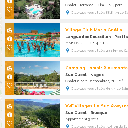
Chalet - Terrasse - Clim - TV 5 pers.
Club vacances situé à 88.8 km de Sai
Village Club Marin Goélia
Languedoc Roussillon
- Port l
MAISON 2 PIECES 4 PERS.
Club vacances situé à 29.4 km de Sai
Camping Homair Rieumont
Sud Ouest
- Nages
Chalet 6 pers., 2 chambres, null m²
Club vacances situé à 63 km de Saint
VVF Villages Le Sud Aveyro
Sud Ouest
- Brusque
Appartement 3 pers.
Club vacances situé à 77.6 km de Sai