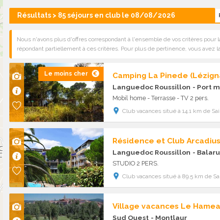
Résultats > 85 séjours en club le 08/08/2026
Nous n'avons plus d'offres correspondant à l'ensemble de vos critères pour l
répondant partiellement à ces critères. Pour plus de pertinence, vous avez la
Le moins cher
Languedoc Roussillon
- Port 
Mobil home - Terrasse - TV 2 pers.
Club vacances situé à 14.1 km de Sain
Résidence et Club Arcadiu
Languedoc Roussillon
- Balaru
STUDIO 2 PERS.
Club vacances situé à 89.5 km de Sai
Village vacances Le Hame
Sud Ouest
- Montlaur