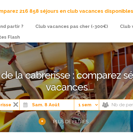
parez 216 858 séjours en club vacances disponible
nd partir ?
Club vacances pas cher (-300€)
Club 
tes Flash
 de la cabrerisse : comparez s
vacances
+
PLUS DE FILTRES