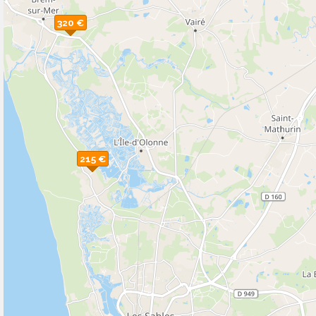
320 €
215 €