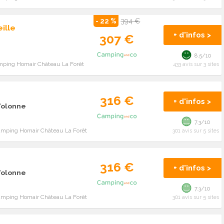
- 22 %
394 €
ille
+ d'infos >
307 €
8.5/10
mping Homair Château La Forêt
433 avis sur 3 sites
316 €
+ d'infos >
d'olonne
7.3/10
amping Homair Château La Forêt
301 avis sur 5 sites
316 €
+ d'infos >
d'olonne
7.3/10
amping Homair Château La Forêt
301 avis sur 5 sites