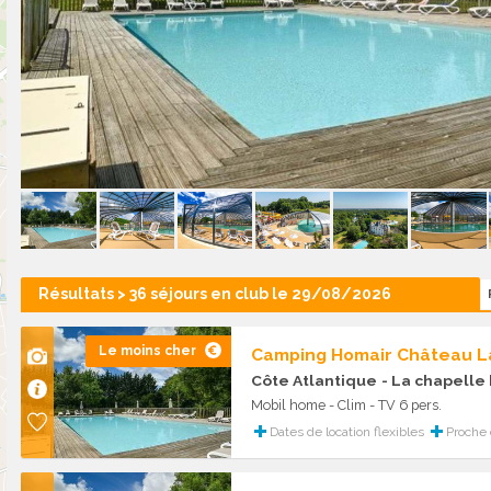
Résultats > 36 séjours en club le 29/08/2026
Le moins cher
Camping Homair Château L
Côte Atlantique
- La chapelle
Mobil home - Clim - TV 6 pers.
Dates de location flexibles
Proche