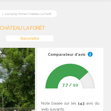
Camping Homair Château La Forêt
 CHÂTEAU LA FORÊT
Baromètre
Comparateur d'avis
7.7
/
10
Note basée sur les
143
avis du
web suivants :