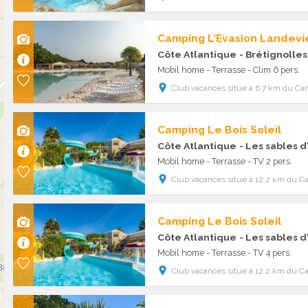
Camping L'Evasion Landevie
Côte Atlantique
- Brétignolles
Mobil home - Terrasse - Clim 6 pers.
Club vacances situé à 6.7 km du Ca
Camping Le Bois Soleil
Côte Atlantique
- Les sables 
Mobil home - Terrasse - TV 2 pers.
Club vacances situé à 12.2 km du C
Camping Le Bois Soleil
Côte Atlantique
- Les sables 
Mobil home - Terrasse - TV 4 pers.
Club vacances situé à 12.2 km du C