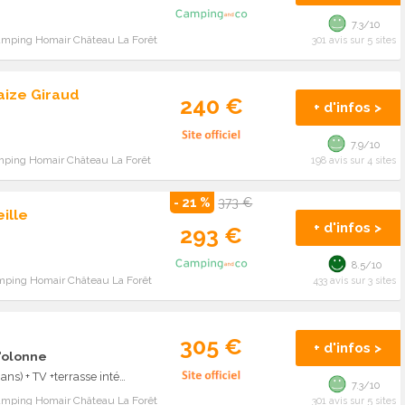
7.3/10
amping Homair Château La Forêt
301 avis sur 5 sites
aize Giraud
240 €
+ d'infos >
7.9/10
mping Homair Château La Forêt
198 avis sur 4 sites
- 21 %
373 €
ille
+ d'infos >
293 €
8.5/10
mping Homair Château La Forêt
433 avis sur 3 sites
305 €
+ d'infos >
d'olonne
COTTAGE 27.5m² (2 chambres) (+ de 13 ans) + TV +terrasse intégrée 4 pers.
7.3/10
amping Homair Château La Forêt
301 avis sur 5 sites