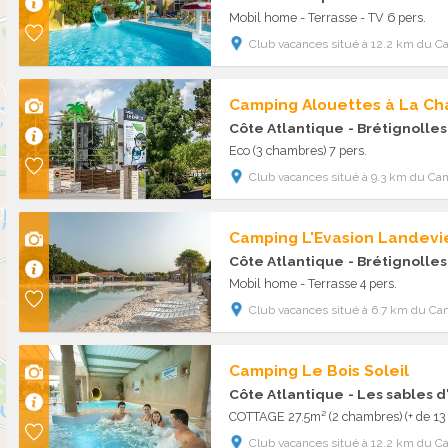
Mobil home - Terrasse - TV 6 pers.
Club vacances situé à 12.2 km du C
Camping Alouettes à La Ch
Côte Atlantique
- Brétignolles
Eco (3 chambres) 7 pers.
Club vacances situé à 9.3 km du Ca
Camping L'Evasion Landevie
Côte Atlantique
- Brétignolles
Mobil home - Terrasse 4 pers.
Club vacances situé à 6.7 km du Ca
Camping Le Bois Soleil
Côte Atlantique
- Les sables 
Club vacances situé à 12.2 km du C