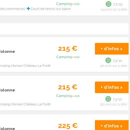
7.7/10
 des commerces
Court de tennis sur place
143 avis sur 3 sites
215 €
+ d'infos >
d'olonne
7.3/10
amping Homair Château La Forêt
301 avis sur 5 sites
215 €
+ d'infos >
d'olonne
7.3/10
amping Homair Château La Forêt
301 avis sur 5 sites
225 €
+ d'infos >
d'olonne