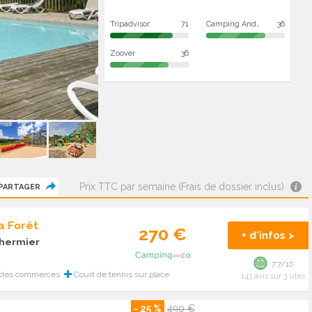
Tripadvisor
71
Camping And Co
36
Zoover
36
Prix TTC par semaine (Frais de dossier inclus)
PARTAGER
a Forêt
270 €
+ d'infos >
 hermier
7.7/10
 des commerces
Court de tennis sur place
143 avis sur 3 sites
- 25 %
490 €