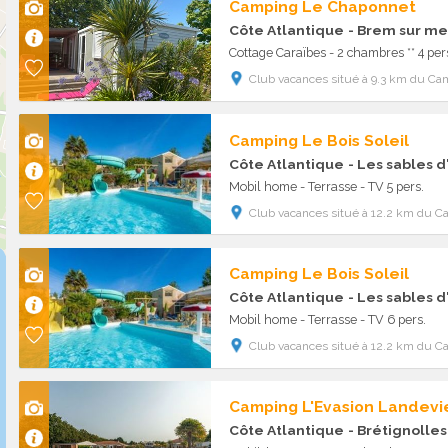
Camping Le Chaponnet
Côte Atlantique
- Brem sur me
Cottage Caraïbes - 2 chambres ** 4 per
Club vacances situé à 9.3 km du Ca
Camping Le Bois Soleil
Côte Atlantique
- Les sables 
Mobil home - Terrasse - TV 5 pers.
Club vacances situé à 12.2 km du C
Camping Le Bois Soleil
Côte Atlantique
- Les sables 
Mobil home - Terrasse - TV 6 pers.
Club vacances situé à 12.2 km du C
Camping L'Evasion Landevie
Côte Atlantique
- Brétignolles