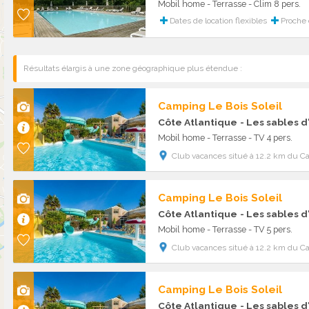
Mobil home - Terrasse - Clim 8 pers.
Dates de location flexibles
Proche
Résultats élargis à une zone géographique plus étendue :
Camping Le Bois Soleil
Côte Atlantique
- Les sables 
Mobil home - Terrasse - TV 4 pers.
Club vacances situé à 12.2 km du C
Camping Le Bois Soleil
Côte Atlantique
- Les sables 
Mobil home - Terrasse - TV 5 pers.
Club vacances situé à 12.2 km du C
Camping Le Bois Soleil
Côte Atlantique
- Les sables 