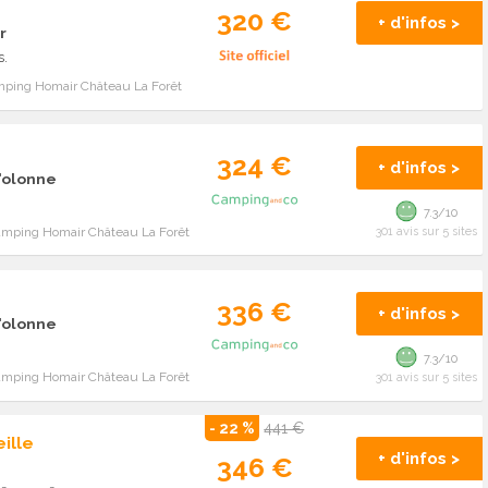
320 €
+ d'infos >
r
s.
mping Homair Château La Forêt
324 €
+ d'infos >
d'olonne
7.3/10
amping Homair Château La Forêt
301 avis sur 5 sites
336 €
+ d'infos >
d'olonne
7.3/10
amping Homair Château La Forêt
301 avis sur 5 sites
- 22 %
441 €
ille
+ d'infos >
346 €