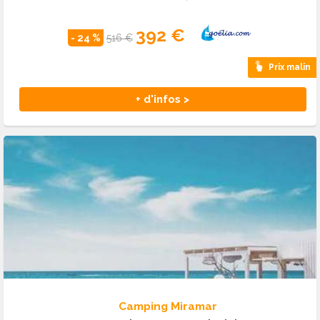
392 €
- 24 %
516 €
Prix malin
+ d'infos >
Camping Miramar