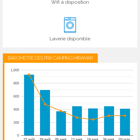
Wifi à disposition
Laverie disponible
BAROMÈTRE DES PRIX CAMPING MIRAMAR
1,000
800
600
400
200
0
22 août
29 août
05 sept.
12 sept.
19 sept.
26 sept.
03 octo.