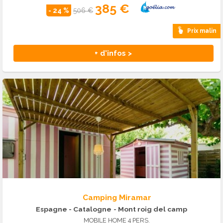
385 €
- 24 %
506 €
Prix malin
+ d'infos >
Camping Miramar
Espagne - Catalogne
- Mont roig del camp
MOBILE HOME 4 PERS.