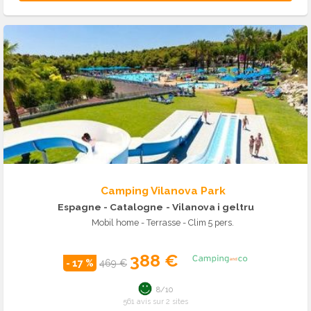
Camping Vilanova Park
Espagne - Catalogne
- Vilanova i geltru
Mobil home - Terrasse - Clim 5 pers.
388 €
- 17 %
469 €
8/10
561 avis sur 2 sites