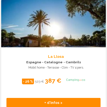
La Llosa
Espagne - Catalogne
- Cambrils
Mobil home - Terrasse - Clim - TV 4 pers.
387 €
- 26 %
523 €
+ d'infos >