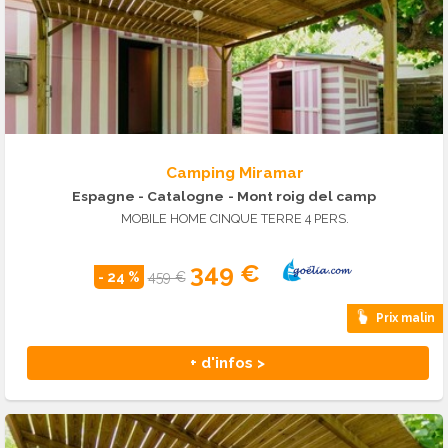
Camping Miramar
Espagne - Catalogne
- Mont roig del camp
MOBILE HOME CINQUE TERRE 4 PERS.
349 €
- 24 %
459 €
Prix malin
+ d'infos >