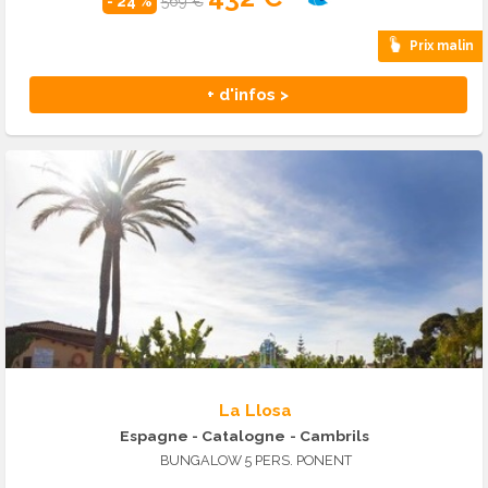
- 24 %
569 €
Prix malin
+ d'infos >
La Llosa
Espagne - Catalogne
- Cambrils
BUNGALOW 5 PERS. PONENT