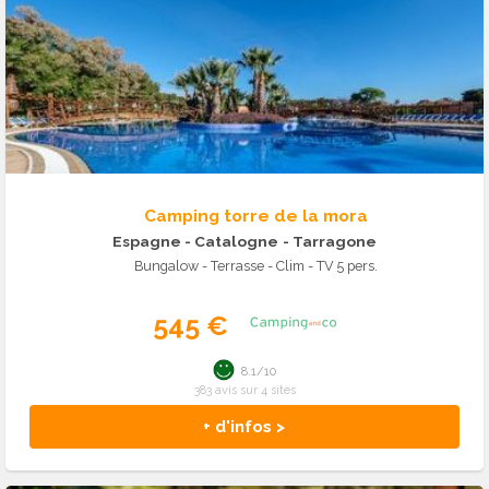
Camping torre de la mora
Espagne - Catalogne
- Tarragone
Bungalow - Terrasse - Clim - TV 5 pers.
545 €
8.1/10
383 avis sur 4 sites
+ d'infos >