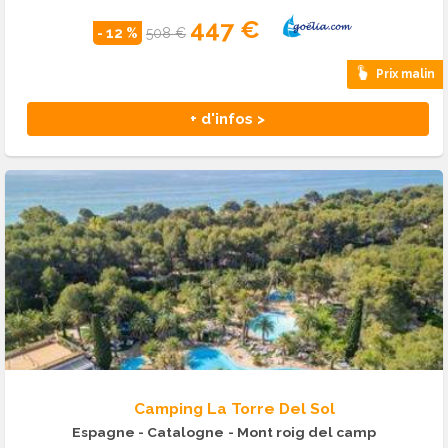
447 €
- 12 %
508 €
Prix malin
+ d'infos >
Camping La Torre Del Sol
Espagne - Catalogne
- Mont roig del camp