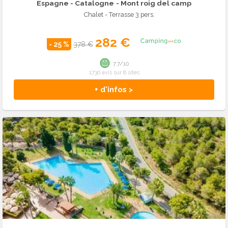
Espagne - Catalogne
- Mont roig del camp
Chalet - Terrasse 3 pers.
282 €
- 25 %
378 €
7.7/10
1730 avis sur 8 sites
+ d'infos >