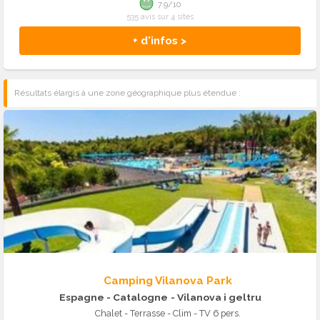
7.9/10
535 avis sur 4 sites
+ d'infos >
Résultats élargis à une zone géographique plus étendue :
Camping Vilanova Park
Espagne - Catalogne
- Vilanova i geltru
Chalet - Terrasse - Clim - TV 6 pers.