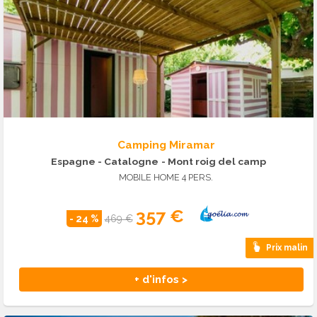
Camping Miramar
Espagne - Catalogne
- Mont roig del camp
MOBILE HOME 4 PERS.
357 €
- 24 %
469 €
Prix malin
+ d'infos >