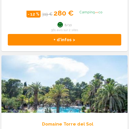
280 €
- 12 %
319 €
8/10
561 avis sur 2 sites
+ d'infos >
Domaine Torre del Sol