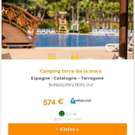
Camping torre de la mora
Espagne - Catalogne
- Tarragone
BUNGALOW 5 PERS. (A1)
574 €
8.1/10
383 avis sur 4 sites
+ d'infos >