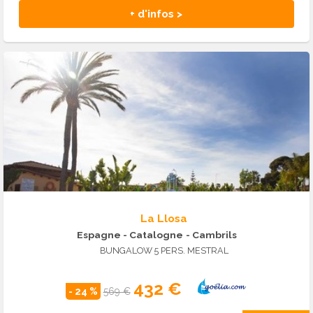
+ d'infos >
La Llosa
Espagne - Catalogne
- Cambrils
BUNGALOW 5 PERS. MESTRAL
432 €
- 24 %
569 €