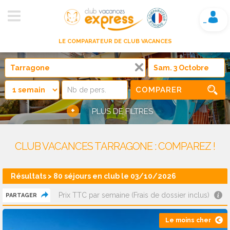
Mon compte
LE COMPARATEUR DE CLUB VACANCES
COMPARER
+
PLUS DE FILTRES
CLUB VACANCES TARRAGONE : COMPAREZ !
Résultats > 80 séjours en club le 03/10/2026
Prix TTC par semaine (Frais de dossier inclus)
PARTAGER
Le moins cher