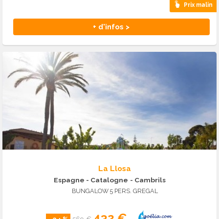
Prix malin
+ d'infos >
La Llosa
Espagne - Catalogne
- Cambrils
BUNGALOW 5 PERS. GREGAL
432 €