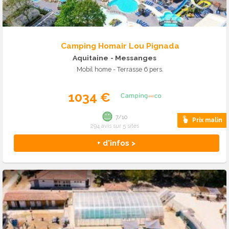
Camping Homair Lou Pignada
Aquitaine
- Messanges
Mobil home - Terrasse 6 pers.
1034 €
7/10
Prix malin
294 avis sur 5 sites
+ d'infos >