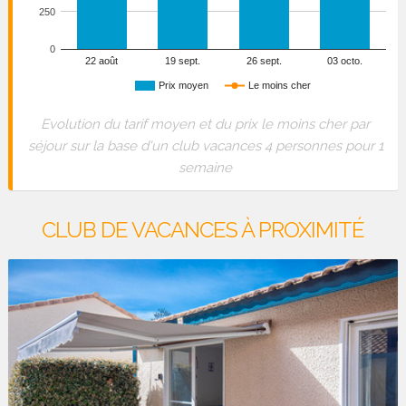
250
0
22 août
19 sept.
26 sept.
03 octo.
Prix moyen
Le moins cher
Evolution du tarif moyen et du prix le moins cher par
séjour sur la base d'un club vacances 4 personnes pour 1
semaine
CLUB DE VACANCES À PROXIMITÉ