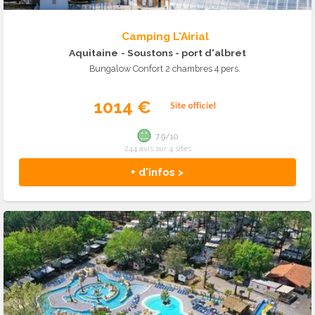
Camping L'Airial
Aquitaine
- Soustons - port d'albret
Bungalow Confort 2 chambres 4 pers.
1014 €
7.9/10
244 avis sur 4 sites
+ d'infos >