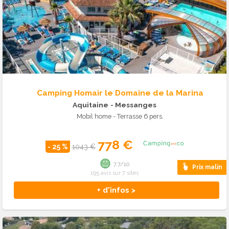
Camping Homair le Domaine de la Marina
Aquitaine
- Messanges
Mobil home - Terrasse 6 pers.
778 €
- 25 %
1043 €
7.7/10
Prix malin
195 avis sur 7 sites
+ d'infos >