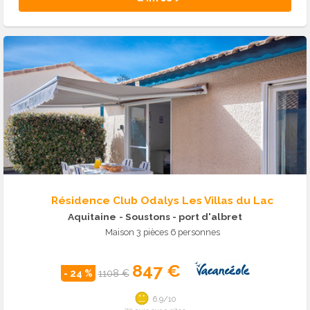
Résidence Club Odalys Les Villas du Lac
Aquitaine
- Soustons - port d'albret
Maison 3 pièces 6 personnes
847 €
- 24 %
1108 €
6.9/10