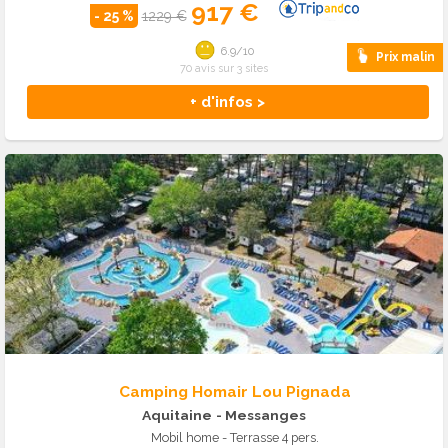
917 €
- 25 %
1229 €
6.9/10
Prix malin
70 avis sur 3 sites
+ d'infos >
Camping Homair Lou Pignada
Aquitaine
- Messanges
Mobil home - Terrasse 4 pers.