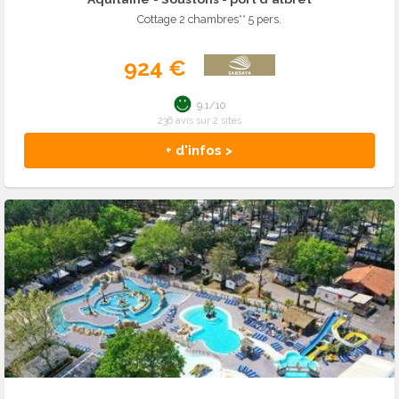
Cottage 2 chambres** 5 pers.
924 €
9.1/10
236 avis sur 2 sites
+ d'infos >