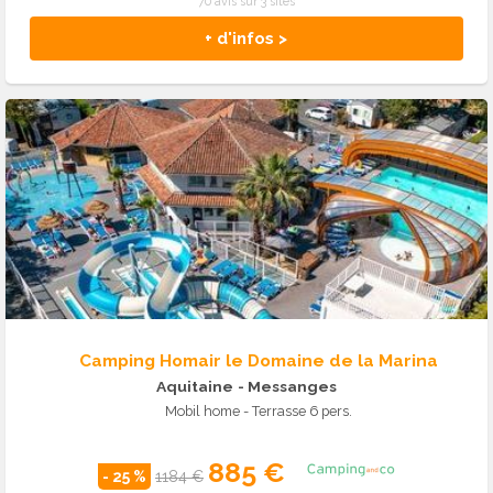
70 avis sur 3 sites
+ d'infos >
Camping Homair le Domaine de la Marina
Aquitaine
- Messanges
Mobil home - Terrasse 6 pers.
885 €
- 25 %
1184 €