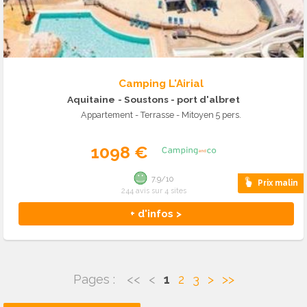
Camping L'Airial
Aquitaine
- Soustons - port d'albret
Appartement - Terrasse - Mitoyen 5 pers.
1098 €
7.9/10
Prix malin
244 avis sur 4 sites
+ d'infos >
Pages :
<<
<
1
2
3
>
>>