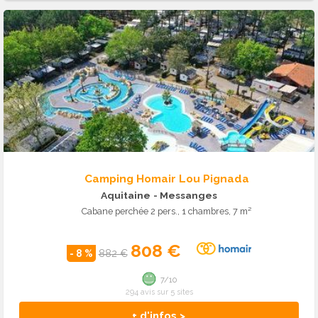
Camping Homair Lou Pignada
Aquitaine
- Messanges
Cabane perchée 2 pers., 1 chambres, 7 m²
808 €
- 8 %
882 €
7/10
294 avis sur 5 sites
+ d'infos >