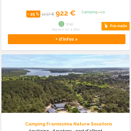
922 €
- 25 %
1237 €
7/10
Prix malin
294 avis sur 5 sites
+ d'infos >
Camping Framissima Nature Soustons
Aquitaine
- Soustons - port d'albret