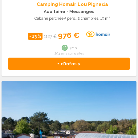
Camping Homair Lou Pignada
Aquitaine
- Messanges
Cabane perchée 5 pers., 2 chambres, 19 m²
976 €
- 13 %
1127 €
7/10
294 avis sur 5 sites
+ d'infos >