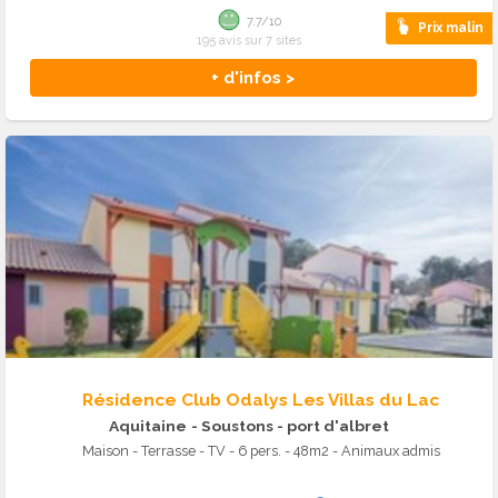
7.7/10
Prix malin
195 avis sur 7 sites
+ d'infos >
Résidence Club Odalys Les Villas du Lac
Aquitaine
- Soustons - port d'albret
Maison - Terrasse - TV - 6 pers. - 48m2 - Animaux admis