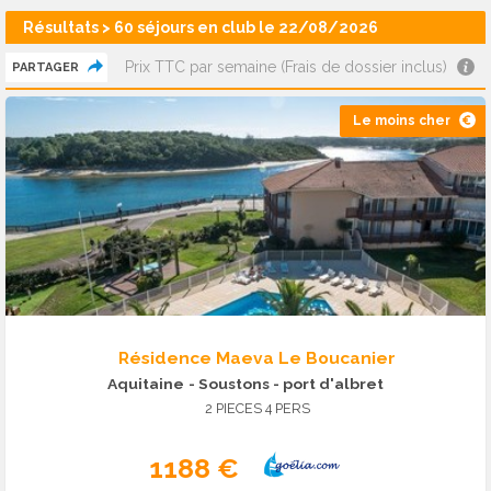
Résultats > 60 séjours en club le 22/08/2026
Prix TTC par semaine (Frais de dossier inclus)
PARTAGER
Le moins cher
Résidence Maeva Le Boucanier
Aquitaine
- Soustons - port d'albret
2 PIECES 4 PERS
1188 €