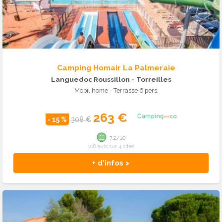
Camping Homair La Palmeraie
Languedoc Roussillon
- Torreilles
Mobil home - Terrasse 6 pers.
263 €
- 15 %
308 €
7.2/10
108 avis sur 4 sites
+ d'infos >