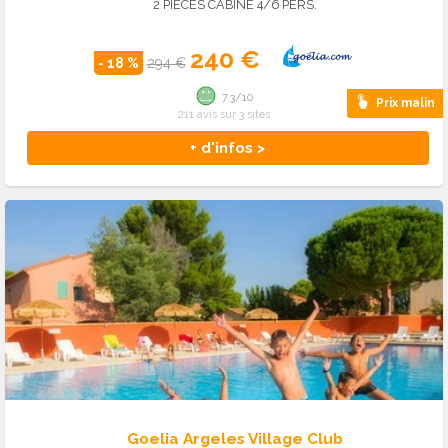
2 PIECES CABINE 4/6 PERS.
240 €
- 18 %
294 €
7.3/10
Prix malin
211 avis sur 3 sites
+ d'infos >
Goelia Argeles Village Club