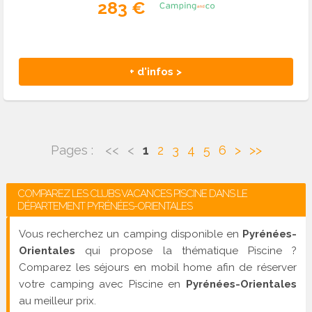
283 €
+ d'infos >
Pages :
<<
<
1
2
3
4
5
6
>
>>
COMPAREZ LES CLUBS VACANCES PISCINE DANS LE
DÉPARTEMENT PYRÉNÉES-ORIENTALES
Vous recherchez un camping disponible en
Pyrénées-
Orientales
qui propose la thématique Piscine ?
Comparez les séjours en mobil home afin de réserver
votre camping avec Piscine en
Pyrénées-Orientales
au meilleur prix.