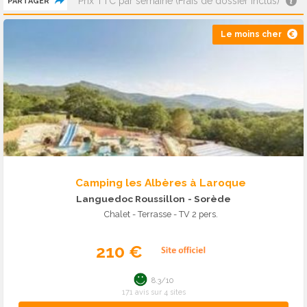
Prix TTC par semaine (Frais de dossier inclus)
PARTAGER
Le moins cher
Camping les Albères à Laroque
Languedoc Roussillon
- Sorède
Chalet - Terrasse - TV 2 pers.
210 €
8.3/10
171 avis sur 4 sites