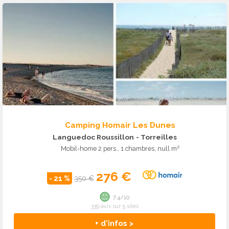
Camping Homair Les Dunes
Languedoc Roussillon
- Torreilles
Mobil-home 2 pers., 1 chambres, null m²
276 €
- 21 %
350 €
7.4/10
339 avis sur 5 sites
+ d'infos >