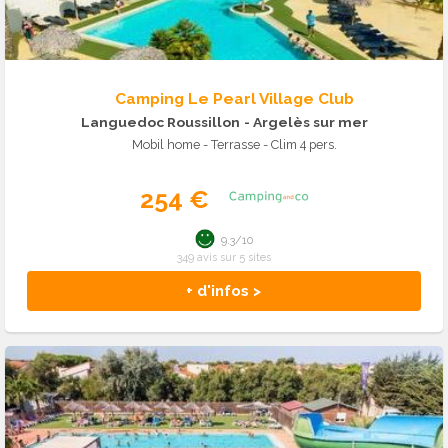
Camping Le Pearl Village Club
Languedoc Roussillon
- Argelès sur mer
Mobil home - Terrasse - Clim 4 pers.
254 €
9.3/10
349 avis sur 5 sites
+ d'infos >