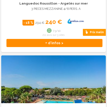
Languedoc Roussillon
- Argelès sur mer
3 PIECES MEZZANINE 4/6 PERS. A
240 €
- 18 %
294 €
7.3/10
Prix malin
211 avis sur 3 sites
+ d'infos >