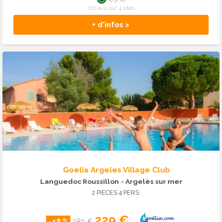
171 avis sur 4 sites
+ d'infos >
Goelia Argeles Village Club
Languedoc Roussillon
- Argelès sur mer
2 PIECES 4 PERS.
229 €
- 18 %
280 €