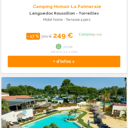
Camping Homair La Palmeraie
Languedoc Roussillon
- Torreilles
Mobil home - Terrasse 4 pers.
249 €
- 17 %
301 €
7.2/10
108 avis sur 4 sites
+ d'infos >