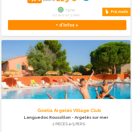
7.3/10
Prix malin
211 avis sur 3 sites
+ d'infos >
Goelia Argeles Village Club
Languedoc Roussillon
- Argelès sur mer
2 PIECES 4/5 PERS.