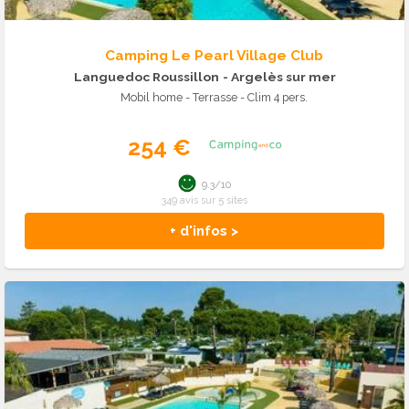
Camping Le Pearl Village Club
Languedoc Roussillon
- Argelès sur mer
Mobil home - Terrasse - Clim 4 pers.
254 €
9.3/10
349 avis sur 5 sites
+ d'infos >