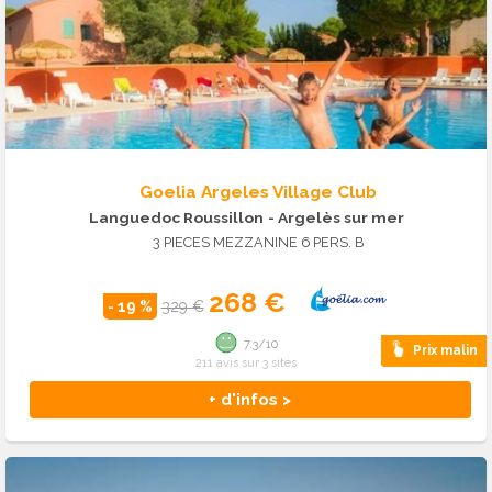
Goelia Argeles Village Club
Languedoc Roussillon
- Argelès sur mer
3 PIECES MEZZANINE 6 PERS. B
268 €
- 19 %
329 €
7.3/10
Prix malin
211 avis sur 3 sites
+ d'infos >