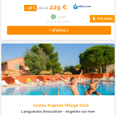
229 €
- 18 %
280 €
7.3/10
Prix malin
211 avis sur 3 sites
+ d'infos >
Goelia Argeles Village Club
Languedoc Roussillon
- Argelès sur mer