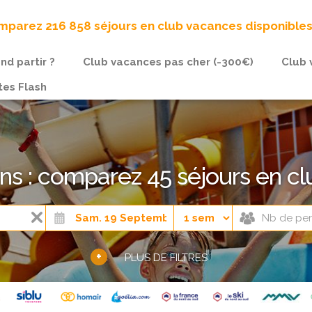
parez 216 858 séjours en club vacances disponible
nd partir ?
Club vacances pas cher (-300€)
Club 
tes Flash
ins : comparez 45 séjours en c
+
PLUS DE FILTRES