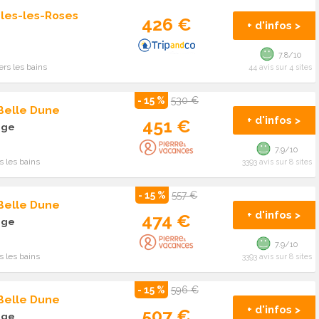
les-les-Roses
426 €
+ d'infos >
7.8/10
rs les bains
44 avis sur 4 sites
- 15 %
530 €
 Belle Dune
+ d'infos >
451 €
age
7.9/10
 les bains
3393 avis sur 8 sites
- 15 %
557 €
 Belle Dune
+ d'infos >
474 €
age
7.9/10
 les bains
3393 avis sur 8 sites
- 15 %
596 €
 Belle Dune
+ d'infos >
507 €
age