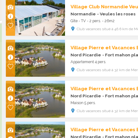
Village Club Normandie Veu
Normandie
- Veules les roses
Gîte - TV - 2 pers. - 26m2
Club vacances situé à 46.6 km de Me
Village Pierre et Vacances
Nord Picardie
- Fort mahon pl
Appartement 4 pers.
Club vacances situé à 32 km de Mers
Village Pierre et Vacances
Nord Picardie
- Fort mahon pl
Maison 5 pers.
Club vacances situé à 32 km de Mers
Village Pierre et Vacances
Nord Picardie
- Fort mahon pl