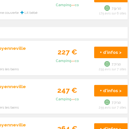
7.9/10
ine couverte
Lit bébé
175 avis sur 6 sites
oyenneville
227 €
+ d'infos >
7.7/10
rs les bains
255 avis sur 7 sites
oyenneville
247 €
+ d'infos >
7.7/10
rs les bains
255 avis sur 7 sites
oyenneville
264 €