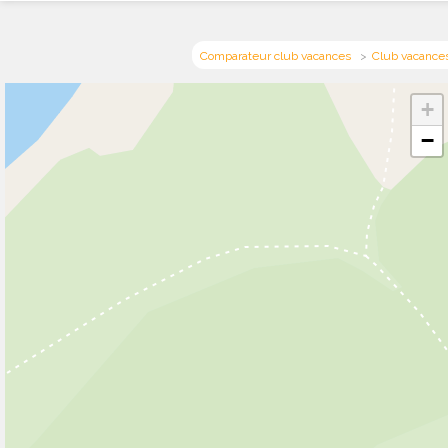
Comparateur club vacances
Club vacance
+
−