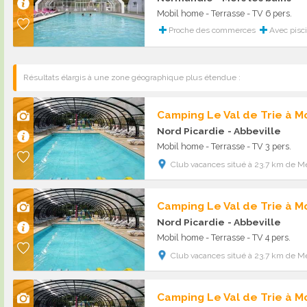
Mobil home - Terrasse - TV 6 pers.
Proche des commerces
Avec pisc
Résultats élargis à une zone géographique plus étendue :
Camping Le Val de Trie à M
Nord Picardie
- Abbeville
Mobil home - Terrasse - TV 3 pers.
Club vacances situé à 23.7 km de Me
Camping Le Val de Trie à M
Nord Picardie
- Abbeville
Mobil home - Terrasse - TV 4 pers.
Club vacances situé à 23.7 km de Me
Camping Le Val de Trie à M