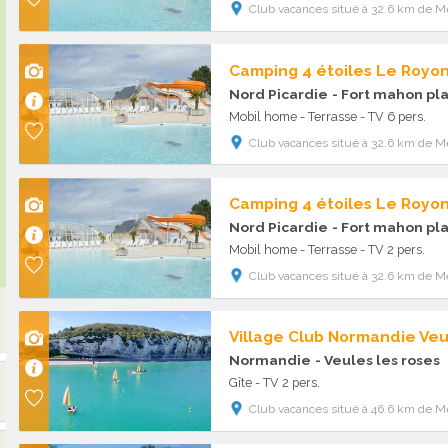
Club vacances situé à 32.6 km de Me
Camping 4 étoiles Le Royo
Nord Picardie
- Fort mahon pl
Mobil home - Terrasse - TV 6 pers.
Club vacances situé à 32.6 km de Me
Camping 4 étoiles Le Royo
Nord Picardie
- Fort mahon pl
Mobil home - Terrasse - TV 2 pers.
Club vacances situé à 32.6 km de Me
Village Club Normandie Veu
Normandie
- Veules les roses
Gîte - TV 2 pers.
Club vacances situé à 46.6 km de Me