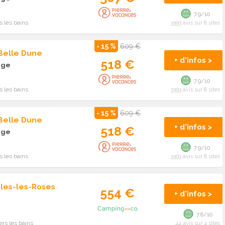
7.9/10
 les bains
3393 avis sur 8 sites
- 15 %
609 €
 Belle Dune
+ d'infos >
518 €
age
7.9/10
 les bains
3393 avis sur 8 sites
- 15 %
609 €
 Belle Dune
+ d'infos >
518 €
age
7.9/10
 les bains
3393 avis sur 8 sites
les-les-Roses
554 €
+ d'infos >
7.8/10
rs les bains
44 avis sur 4 sites