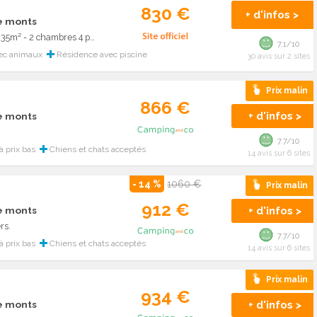
830 €
+ d'infos >
de monts
CONFORT - Mobil-home Catleya PMR 35m² - 2 chambres 4 pers. 4 pers.
7.1/10
ec animaux
Résidence avec piscine
30 avis sur 2 sites
Prix malin
866 €
+ d'infos >
de monts
7.7/10
 prix bas
Chiens et chats acceptés
14 avis sur 6 sites
- 14 %
1060 €
Prix malin
912 €
+ d'infos >
de monts
rs.
7.7/10
 prix bas
Chiens et chats acceptés
14 avis sur 6 sites
Prix malin
934 €
+ d'infos >
de monts