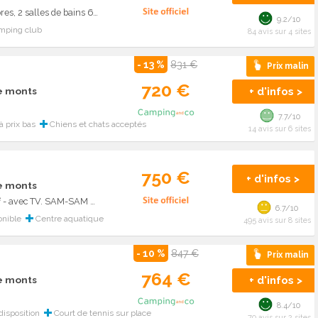
Cottage Prestige 6 pers 40m², 3 chambres, 2 salles de bains 6 pers.
9.2/10
ping club
84 avis sur 4 sites
- 13 %
831 €
Prix malin
720 €
+ d'infos >
de monts
7.7/10
 prix bas
Chiens et chats acceptés
14 avis sur 6 sites
750 €
+ d'infos >
de monts
Mobile Home Pep's - 3 chambres 33m² - avec TV. SAM-SAM 6 pers.
6.7/10
onible
Centre aquatique
495 avis sur 8 sites
- 10 %
847 €
Prix malin
764 €
+ d'infos >
de monts
8.4/10
disposition
Court de tennis sur place
70 avis sur 2 sites