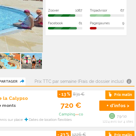
Zoover
1087
Tripadvisor
67
Facebook
61
Pagesjaunes
9
Prix TTC par semaine (Frais de dossier inclus)
PARTAGER
- 13 %
831 €
Prix malin
 la Calypso
720 €
+ d'infos >
de monts
7.9/10
nnis sur place
Dates de location flexibles
1224 avis sur 4 sites
- 23 %
1226 €
Prix malin