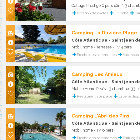
Location de cycles
Lit bébé
Cam
Camping La Davière Plage
Côte Atlantique
- Saint jean 
Mobil home - Terrasse - TV 4 pers.
Proche des commerces
Vacances à
Camping Les Amiaux
Côte Atlantique
- Saint jean 
Restaurant sur place
Laverie disp
Camping L'Abri des Pins
Côte Atlantique
- Saint jean 
Mobil home - TV 6 pers.
Proche des commerces
Parking à 