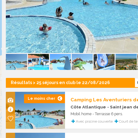
Résultats > 25 séjours en club le 22/08/2026
Le moins cher
Camping Les Aventuriers de
Côte Atlantique
- Saint jean 
Mobil home - Terrasse 6 pers.
Avec piscine couverte
Court de te