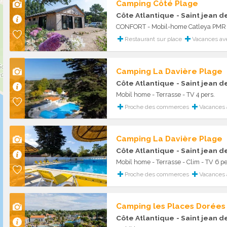
Camping Côté Plage
Côte Atlantique
- Saint jean 
Restaurant sur place
Vacances av
Camping La Davière Plage
Côte Atlantique
- Saint jean 
Mobil home - Terrasse - TV 4 pers.
Proche des commerces
Vacances à
Camping La Davière Plage
Côte Atlantique
- Saint jean 
Mobil home - Terrasse - Clim - TV 6 pe
Proche des commerces
Vacances à
Camping les Places Dorées
Côte Atlantique
- Saint jean 