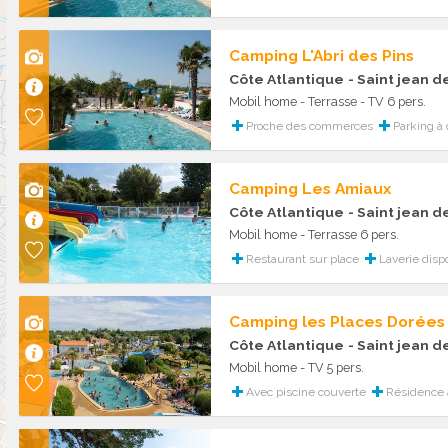
Camping L'Abri des Pins
Côte Atlantique
- Saint jean 
Mobil home - Terrasse - TV 6 pers.
Proche des commerces
Parking à 
Camping Les Amiaux
Côte Atlantique
- Saint jean 
Mobil home - Terrasse 6 pers.
Restaurant sur place
Laverie disp
Camping les Places Dorées
Côte Atlantique
- Saint jean 
Mobil home - TV 5 pers.
Avec piscine couverte
Résidence 