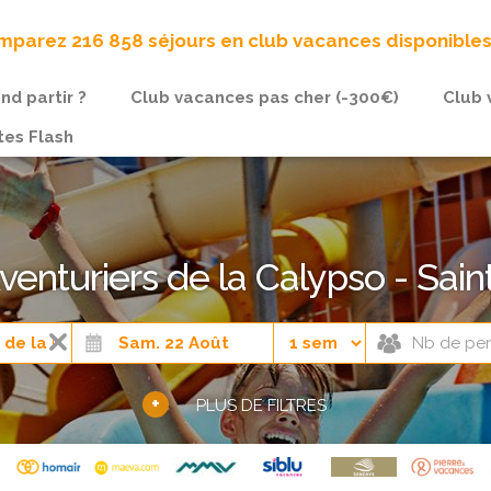
parez 216 858 séjours en club vacances disponible
nd partir ?
Club vacances pas cher (-300€)
Club 
tes Flash
enturiers de la Calypso - Sain
+
PLUS DE FILTRES