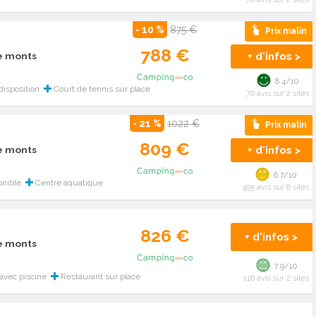
- 10 %
875 €
Prix malin
788 €
+ d'infos >
de monts
8.4/10
disposition
Court de tennis sur place
70 avis sur 2 sites
- 21 %
1022 €
Prix malin
809 €
+ d'infos >
de monts
6.7/10
onible
Centre aquatique
495 avis sur 8 sites
826 €
+ d'infos >
de monts
7.9/10
avec piscine
Restaurant sur place
116 avis sur 2 sites