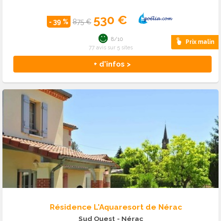
530 €
- 39 %
875 €
8/10
Prix malin
77 avis sur 5 sites
+ d'infos >
Résidence L'Aquaresort de Nérac
Sud Ouest
- Nérac