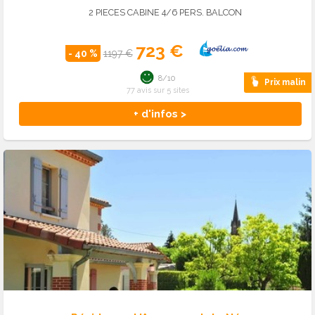
2 PIECES CABINE 4/6 PERS. BALCON
723 €
- 40 %
1197 €
8/10
Prix malin
77 avis sur 5 sites
+ d'infos >