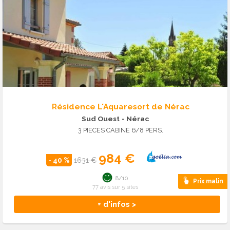
Résidence L'Aquaresort de Nérac
Sud Ouest
- Nérac
3 PIECES CABINE 6/8 PERS.
984 €
- 40 %
1631 €
8/10
Prix malin
77 avis sur 5 sites
+ d'infos >