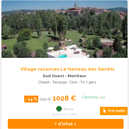
Village vacances Le Hameau des Genêts
Sud Ouest
- Montlaur
Chalet - Terrasse - Clim - TV 7 pers.
1028 €
- 14 %
1191 €
8.6/10
Prix malin
35 avis sur 1 sites
+ d'infos >