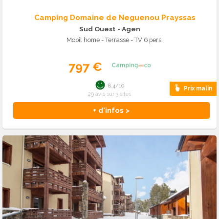
Camping Domaine de Neguenou Prayssas
Sud Ouest
- Agen
Mobil home - Terrasse - TV 6 pers.
797 €
8.4/10
Prix malin
29 avis sur 3 sites
+ d'infos >