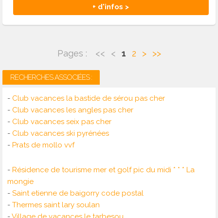
+ d'infos >
Pages :
<<
<
1
2
>
>>
RECHERCHES ASSOCIÉES :
-
Club vacances la bastide de sérou pas cher
-
Club vacances les angles pas cher
-
Club vacances seix pas cher
-
Club vacances ski pyrénées
-
Prats de mollo vvf
-
Résidence de tourisme mer et golf pic du midi * * * La
mongie
-
Saint etienne de baigorry code postal
-
Thermes saint lary soulan
-
Village de vacances le tarbesou