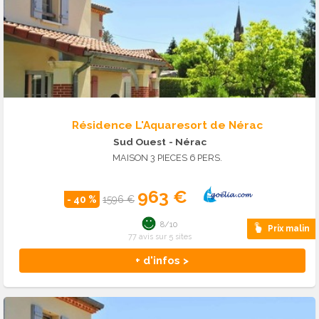
Résidence L'Aquaresort de Nérac
Sud Ouest
- Nérac
MAISON 3 PIECES 6 PERS.
963 €
- 40 %
1596 €
8/10
Prix malin
77 avis sur 5 sites
+ d'infos >