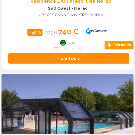
Résidence L'Aquaresort de Nérac
Sud Ouest
- Nérac
2 PIECES CABINE 4/6 PERS. JARDIN
740 €
- 40 %
1225 €
8/10
Prix malin
77 avis sur 5 sites
+ d'infos >