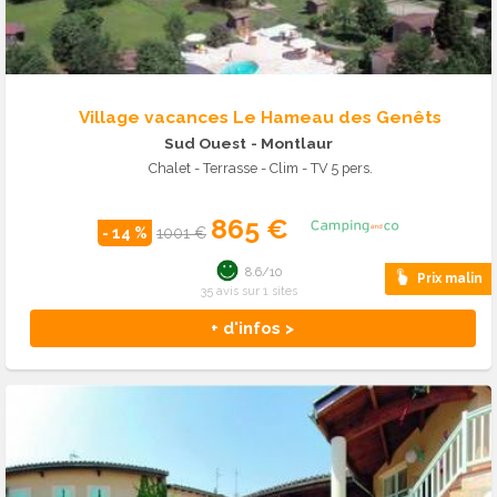
Village vacances Le Hameau des Genêts
Sud Ouest
- Montlaur
Chalet - Terrasse - Clim - TV 5 pers.
865 €
- 14 %
1001 €
8.6/10
Prix malin
35 avis sur 1 sites
+ d'infos >