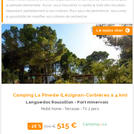
la période demandée. Aussi, vous trouverez ci-après la liste des résultats
répondant partiellement à ces critères. Pour plus de pertinence, vous avez
la possibilité de modifier vos critères de recherche.
Le moins cher
Camping La Pinede (Lézignan-Corbières à 4 km)
Languedoc Roussillon
- Port minervois
Mobil home - Terrasse - TV 2 pers.
515 €
- 26 %
700 €