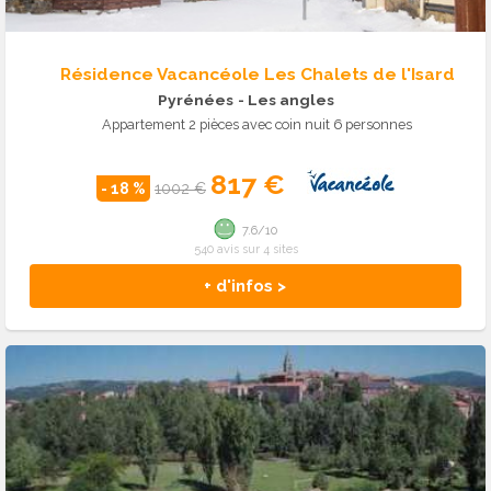
Résidence Vacancéole Les Chalets de l'Isard
Pyrénées
- Les angles
Appartement 2 pièces avec coin nuit 6 personnes
817 €
- 18 %
1002 €
7.6/10
540 avis sur 4 sites
+ d'infos >