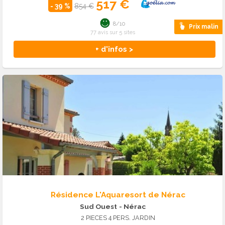
517 €
- 39 %
854 €
8/10
Prix malin
77 avis sur 5 sites
+ d'infos >
Résidence L'Aquaresort de Nérac
Sud Ouest
- Nérac
2 PIECES 4 PERS. JARDIN