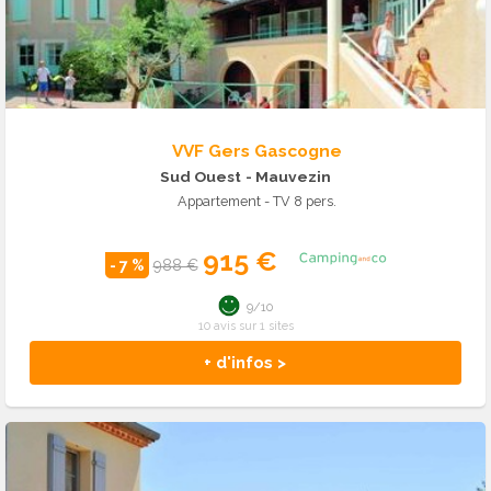
VVF Gers Gascogne
Sud Ouest
- Mauvezin
Appartement - TV 8 pers.
915 €
- 7 %
988 €
9/10
10 avis sur 1 sites
+ d'infos >