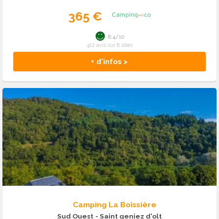
365 €
8.4/10
412 avis sur 8 sites
+ d'infos >
Camping La Boissière
Sud Ouest
- Saint geniez d'olt