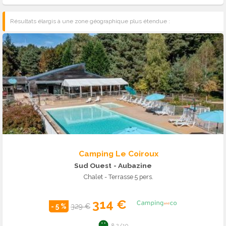
Résultats élargis à une zone géographique plus étendue :
Camping Le Coiroux
Sud Ouest
- Aubazine
Chalet - Terrasse 5 pers.
314 €
- 5 %
329 €
8.2/10