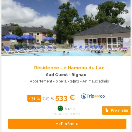
Résidence Le Hameau du Lac
Sud Ouest
- Rignac
Appartement - 6 pers. - 34m2 - Animaux admis
533 €
- 31 %
769 €
8.1/10
Prix malin
140 avis sur 4 sites
+ d'infos >