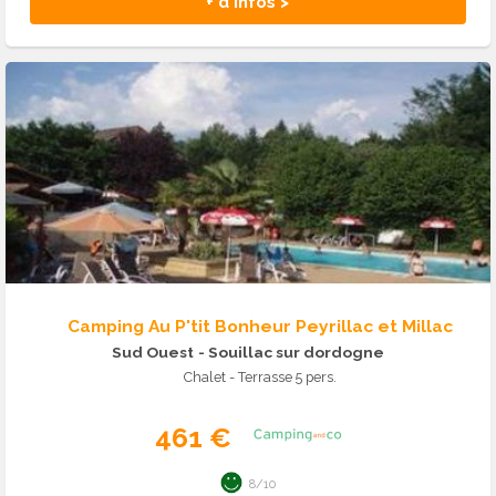
+ d'infos >
Camping Au P'tit Bonheur Peyrillac et Millac
Sud Ouest
- Souillac sur dordogne
Chalet - Terrasse 5 pers.
461 €
8/10