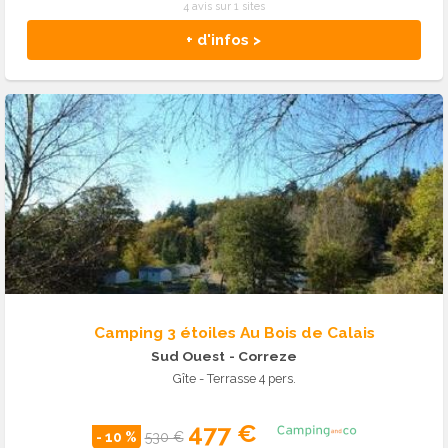
4 avis sur 1 sites
+ d'infos >
Camping 3 étoiles Au Bois de Calais
Sud Ouest
- Correze
Gîte - Terrasse 4 pers.
477 €
- 10 %
530 €