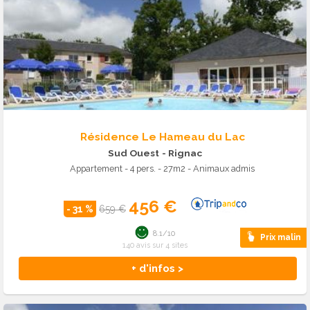
Résidence Le Hameau du Lac
Sud Ouest
- Rignac
Appartement - 4 pers. - 27m2 - Animaux admis
456 €
- 31 %
659 €
8.1/10
Prix malin
140 avis sur 4 sites
+ d'infos >