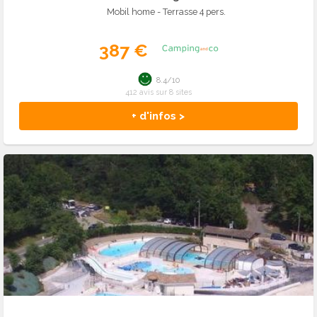
Mobil home - Terrasse 4 pers.
387 €
8.4/10
412 avis sur 8 sites
+ d'infos >