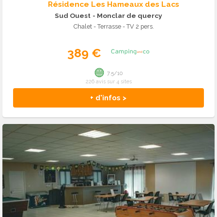
Résidence Les Hameaux des Lacs
Sud Ouest
- Monclar de quercy
Chalet - Terrasse - TV 2 pers.
389 €
7.5/10
226 avis sur 4 sites
+ d'infos >