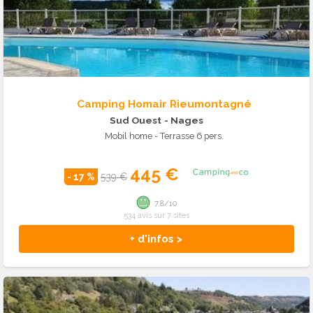
Camping Homair Rieumontagné
Sud Ouest
- Nages
Mobil home - Terrasse 6 pers.
445 €
- 17 %
539 €
7.8/10
534 avis sur 7 sites
+ d'infos >