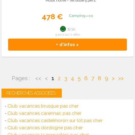
Mobil home - Terrasse 5 pers.
478 €
8/10
5 avis sur 1 sites
+ d'infos >
Pages :
<<
<
1
2
3
4
5
6
7
8
9
>
>>
RECHERCHES ASSOCIÉES :
-
Club vacances brusque pas cher
-
Club vacances carennac pas cher
-
Club vacances castelmoron sur lot pas cher
-
Club vacances dordogne pas cher