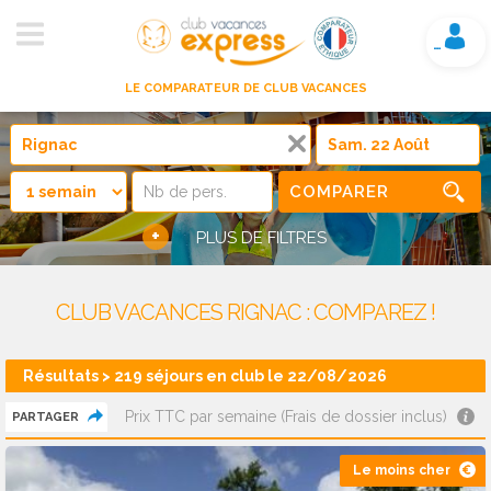
Mon compte
LE COMPARATEUR DE CLUB VACANCES
COMPARER
+
PLUS DE FILTRES
CLUB VACANCES RIGNAC : COMPAREZ !
Résultats > 219 séjours en club le 22/08/2026
Prix TTC par semaine (Frais de dossier inclus)
PARTAGER
Le moins cher