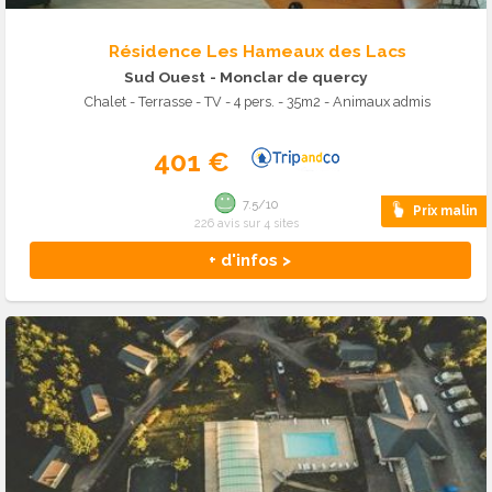
Résidence Les Hameaux des Lacs
Sud Ouest
- Monclar de quercy
Chalet - Terrasse - TV - 4 pers. - 35m2 - Animaux admis
401 €
7.5/10
Prix malin
226 avis sur 4 sites
+ d'infos >