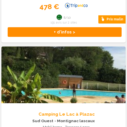
478 €
8/10
Prix malin
191 avis sur 2 sites
+ d'infos >
Camping Le Lac à Plazac
Sud Ouest
- Montignac lascaux