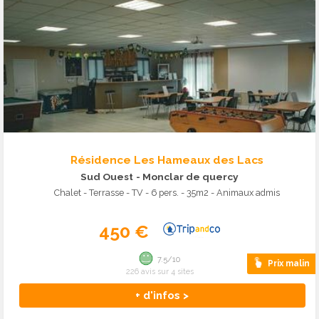
Résidence Les Hameaux des Lacs
Sud Ouest
- Monclar de quercy
Chalet - Terrasse - TV - 6 pers. - 35m2 - Animaux admis
450 €
7.5/10
Prix malin
226 avis sur 4 sites
+ d'infos >