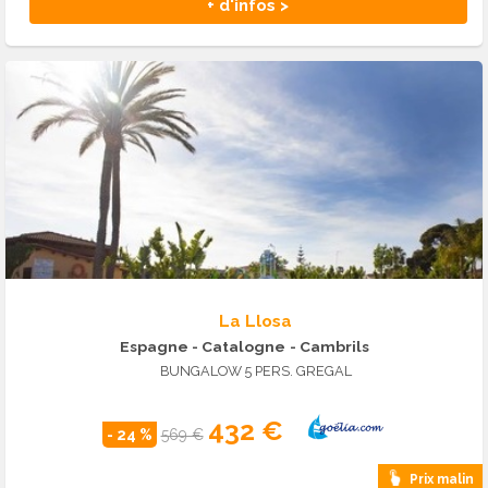
+ d'infos >
La Llosa
Espagne - Catalogne
- Cambrils
BUNGALOW 5 PERS. GREGAL
432 €
- 24 %
569 €
Prix malin