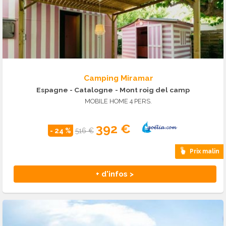
Camping Miramar
Espagne - Catalogne
- Mont roig del camp
MOBILE HOME 4 PERS.
392 €
- 24 %
516 €
Prix malin
+ d'infos >