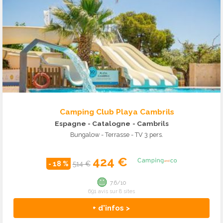
Camping Club Playa Cambrils
Espagne - Catalogne
- Cambrils
Bungalow - Terrasse - TV 3 pers.
424 €
- 18 %
514 €
7.6/10
691 avis sur 8 sites
+ d'infos >