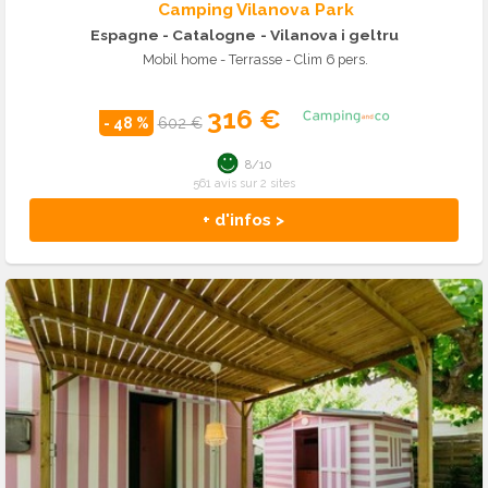
Camping Vilanova Park
Espagne - Catalogne
- Vilanova i geltru
Mobil home - Terrasse - Clim 6 pers.
316 €
- 48 %
602 €
8/10
561 avis sur 2 sites
+ d'infos >