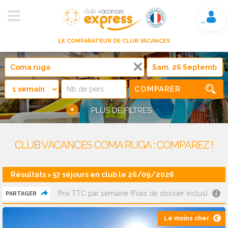
Mon compte
LE COMPARATEUR DE CLUB VACANCES
COMPARER
+
PLUS DE FILTRES
CLUB VACANCES COMA RUGA : COMPAREZ !
Résultats > 57 séjours en club le 26/09/2026
Prix TTC par semaine (Frais de dossier inclus)
PARTAGER
Le moins cher