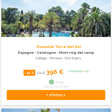
Domaine Torre del Sol
Espagne - Catalogne
- Mont roig del camp
Cottage - Terrasse - Clim 6 pers.
396 €
- 31 %
574 €
7.7/10
1730 avis sur 8 sites
+ d'infos >