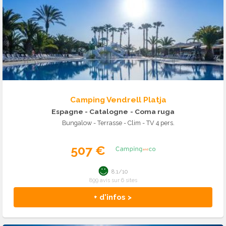
Camping Vendrell Platja
Espagne - Catalogne
- Coma ruga
Bungalow - Terrasse - Clim - TV 4 pers.
507 €
8.1/10
899 avis sur 6 sites
+ d'infos >