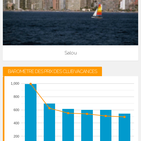
Salou
BAROMÈTRE DES PRIX DES CLUB VACANCES
1,000
800
600
400
200