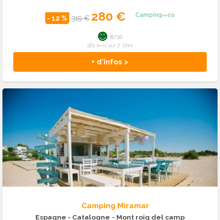
280 €
- 12 %
319 €
8/10
561 avis sur 2 sites
+ d'infos >
Camping Miramar
Espagne - Catalogne
- Mont roig del camp