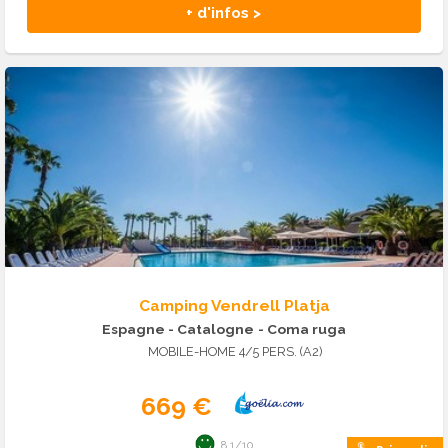
+ d'infos >
Camping Vendrell Platja
Espagne - Catalogne
- Coma ruga
MOBILE-HOME 4/5 PERS. (A2)
669 €
8.1/10