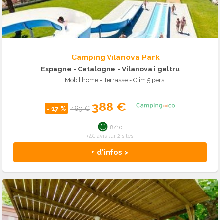
Camping Vilanova Park
Espagne - Catalogne
- Vilanova i geltru
Mobil home - Terrasse - Clim 5 pers.
388 €
- 17 %
469 €
8/10
561 avis sur 2 sites
+ d'infos >