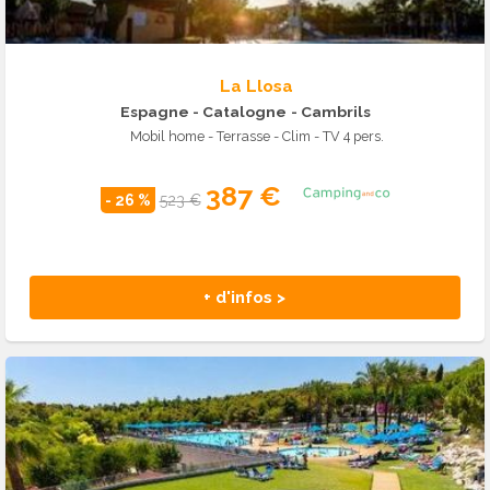
La Llosa
Espagne - Catalogne
- Cambrils
Mobil home - Terrasse - Clim - TV 4 pers.
387 €
- 26 %
523 €
+ d'infos >