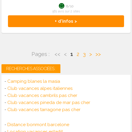
8/10
561 avis sur 2 sites
+ d'infos >
Pages :
<<
<
1
2
3
>
>>
RECHERCHES ASSOCIÉES :
-
Camping blanes la masia
-
Club vacances alpes italiennes
-
Club vacances cambrils pas cher
-
Club vacances pineda de mar pas cher
-
Club vacances tarragone pas cher
-
Distance bonmont barcelone
-
Location vacances estartit