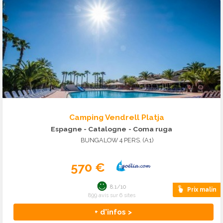
Camping Vendrell Platja
Espagne - Catalogne
- Coma ruga
BUNGALOW 4 PERS. (A1)
570 €
8.1/10
Prix malin
899 avis sur 6 sites
+ d'infos >