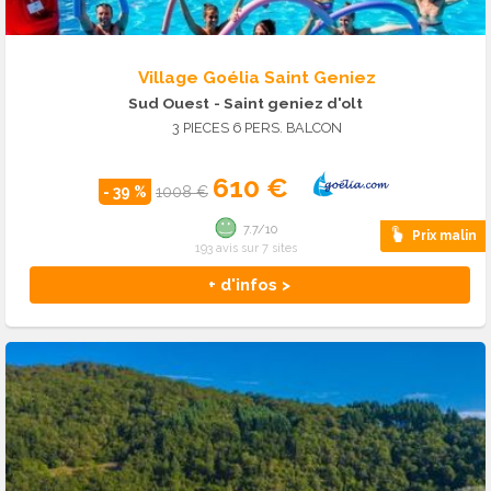
Village Goélia Saint Geniez
Sud Ouest
- Saint geniez d'olt
3 PIECES 6 PERS. BALCON
610 €
- 39 %
1008 €
7.7/10
Prix malin
193 avis sur 7 sites
+ d'infos >