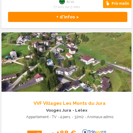
8/10
Prix malin
77 avis sur 5 sites
+ d'infos >
VVF Villages Les Monts du Jura
Vosges Jura
- Lelex
Appartement - TV - 4 pers. - 32m2 - Animaux admis
488 €