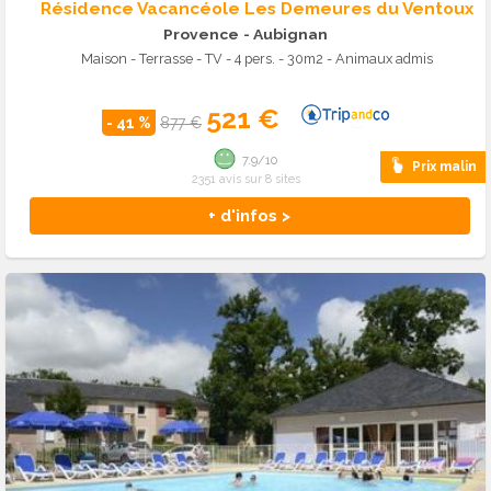
Résidence Vacancéole Les Demeures du Ventoux
Provence
- Aubignan
Maison - Terrasse - TV - 4 pers. - 30m2 - Animaux admis
521 €
- 41 %
877 €
7.9/10
Prix malin
2351 avis sur 8 sites
+ d'infos >