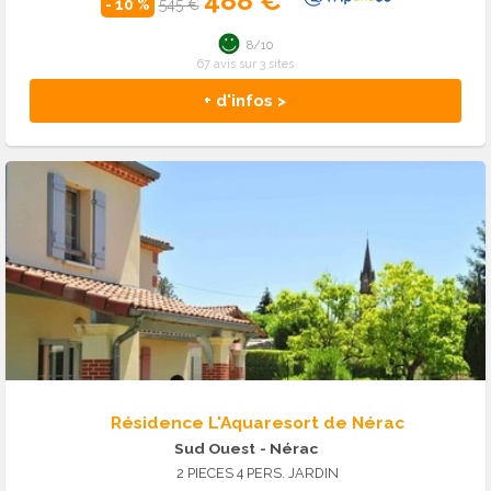
- 10 %
545 €
8/10
67 avis sur 3 sites
+ d'infos >
Résidence L'Aquaresort de Nérac
Sud Ouest
- Nérac
2 PIECES 4 PERS. JARDIN