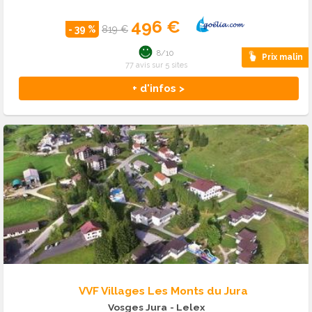
496 €
- 39 %
819 €
8/10
Prix malin
77 avis sur 5 sites
+ d'infos >
VVF Villages Les Monts du Jura
Vosges Jura
- Lelex