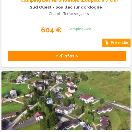
Camping Les Hirondelles (Loupiac à 7 km)
Sud Ouest
- Souillac sur dordogne
Chalet - Terrasse 5 pers.
604 €
Prix malin
+ d'infos >