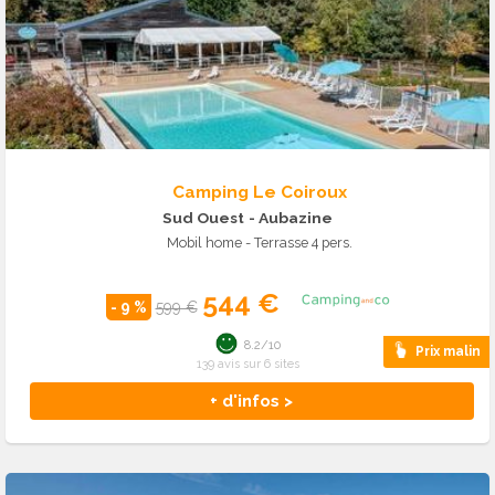
Camping Le Coiroux
Sud Ouest
- Aubazine
Mobil home - Terrasse 4 pers.
544 €
- 9 %
599 €
8.2/10
Prix malin
139 avis sur 6 sites
+ d'infos >