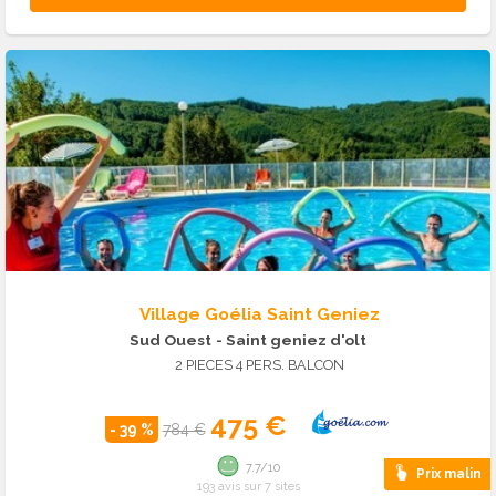
Village Goélia Saint Geniez
Sud Ouest
- Saint geniez d'olt
2 PIECES 4 PERS. BALCON
475 €
- 39 %
784 €
7.7/10
Prix malin
193 avis sur 7 sites