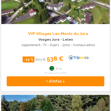
VVF Villages Les Monts du Jura
Vosges Jura
- Lelex
Appartement - TV - 6 pers. - 32m2 - Animaux admis
538 €
- 11 %
603 €
8/10
67 avis sur 3 sites
+ d'infos >