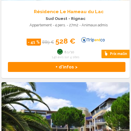
Résidence Le Hameau du Lac
Sud Ouest
- Rignac
Appartement - 4 pers. - 27m2 - Animaux admis
528 €
- 41 %
889 €
8.1/10
Prix malin
140 avis sur 4 sites
+ d'infos >