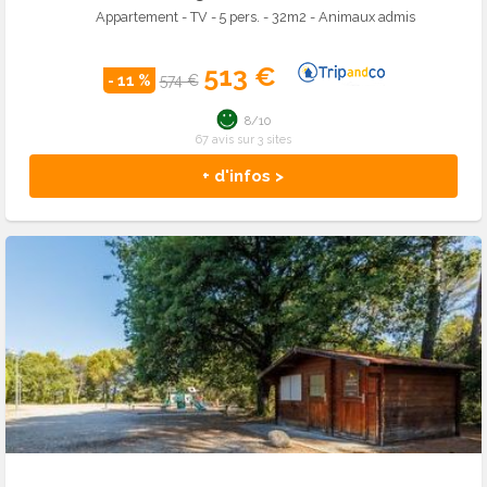
Appartement - TV - 5 pers. - 32m2 - Animaux admis
513 €
- 11 %
574 €
8/10
67 avis sur 3 sites
+ d'infos >