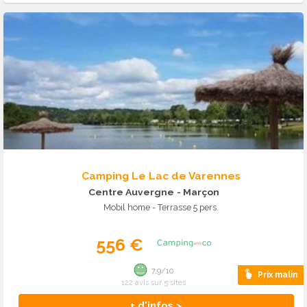
Camping Le Lac de Varennes
Centre Auvergne
- Marçon
Mobil home - Terrasse 5 pers.
556 €
7.9/10
Prix malin
122 avis sur 5 sites
+ d'infos >