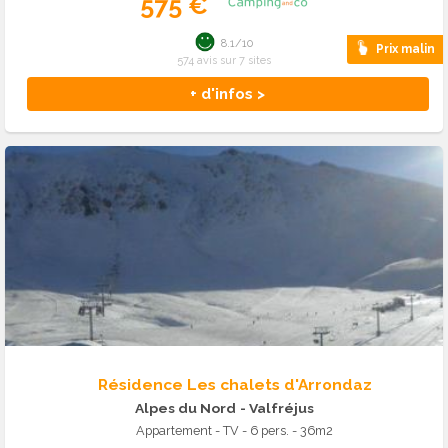
575 €
8.1/10
Prix malin
574 avis sur 7 sites
+ d'infos >
Résidence Les chalets d'Arrondaz
Alpes du Nord
- Valfréjus
Appartement - TV - 6 pers. - 36m2