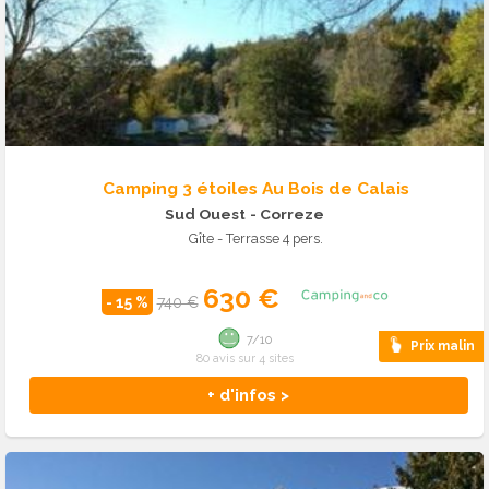
Camping 3 étoiles Au Bois de Calais
Sud Ouest
- Correze
Gîte - Terrasse 4 pers.
630 €
- 15 %
740 €
7/10
Prix malin
80 avis sur 4 sites
+ d'infos >