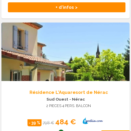
+ d'infos >
Résidence L'Aquaresort de Nérac
Sud Ouest
- Nérac
2 PIECES 4 PERS. BALCON
484 €
- 39 %
798 €