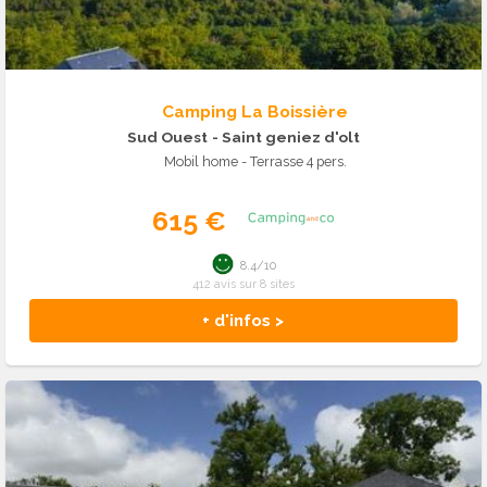
Camping La Boissière
Sud Ouest
- Saint geniez d'olt
Mobil home - Terrasse 4 pers.
615 €
8.4/10
412 avis sur 8 sites
+ d'infos >