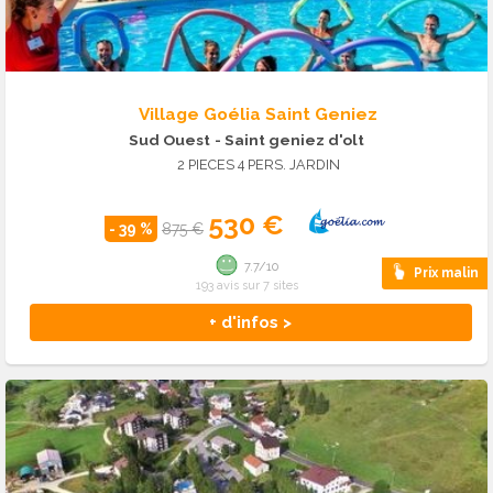
Village Goélia Saint Geniez
Sud Ouest
- Saint geniez d'olt
2 PIECES 4 PERS. JARDIN
530 €
- 39 %
875 €
7.7/10
Prix malin
193 avis sur 7 sites
+ d'infos >