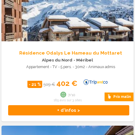
Résidence Odalys Le Hameau du Mottaret
Alpes du Nord
- Méribel
Appartement - TV - 5 pers. - 30m2 - Animaux admis
402 €
- 21 %
509 €
7/10
Prix malin
185 avis sur 3 sites
+ d'infos >