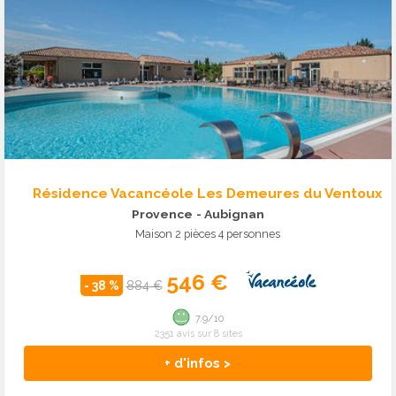
Résidence Vacancéole Les Demeures du Ventoux
Provence
- Aubignan
Maison 2 pièces 4 personnes
546 €
- 38 %
884 €
7.9/10
2351 avis sur 8 sites
+ d'infos >