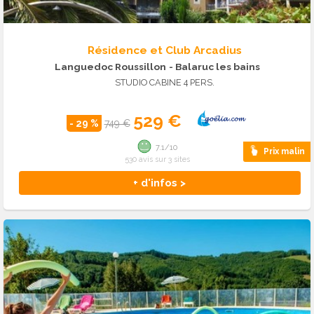
Résidence et Club Arcadius
Languedoc Roussillon
- Balaruc les bains
STUDIO CABINE 4 PERS.
529 €
- 29 %
749 €
7.1/10
Prix malin
530 avis sur 3 sites
+ d'infos >