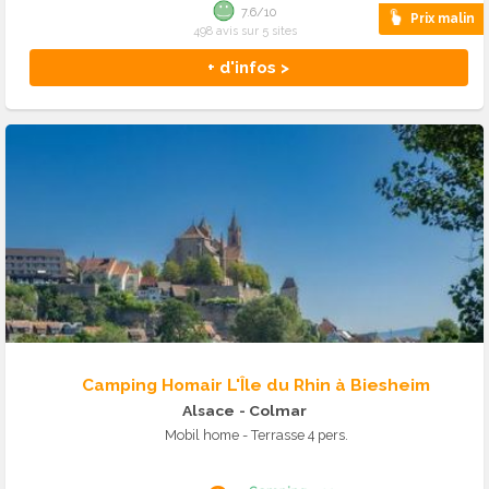
7.6/10
Prix malin
498 avis sur 5 sites
+ d'infos >
Camping Homair L'Île du Rhin à Biesheim
Alsace
- Colmar
Mobil home - Terrasse 4 pers.