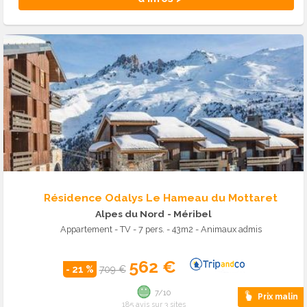
Résidence Odalys Le Hameau du Mottaret
Alpes du Nord
- Méribel
Appartement - TV - 7 pers. - 43m2 - Animaux admis
562 €
- 21 %
709 €
7/10
Prix malin
185 avis sur 3 sites