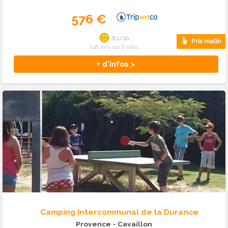
576 €
6.1/10
Prix malin
148 avis sur 6 sites
+ d'infos >
Camping Intercommunal de la Durance
Provence
- Cavaillon