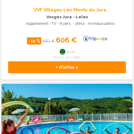
VVF Villages Les Monts du Jura
Vosges Jura
- Lelex
Appartement - TV - 8 pers. - 36m2 - Animaux admis
606 €
- 11 %
683 €
8/10
67 avis sur 3 sites
+ d'infos >