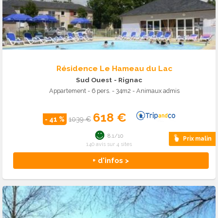
Résidence Le Hameau du Lac
Sud Ouest
- Rignac
Appartement - 6 pers. - 34m2 - Animaux admis
618 €
- 41 %
1039 €
8.1/10
Prix malin
140 avis sur 4 sites
+ d'infos >